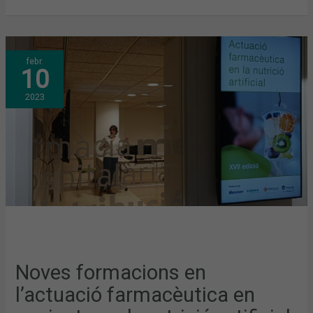
NOVES
febr.
FORMACIONS
10
EN
L’ACTUACIÓ
FARMACÈUTICA
2023
EN
PACIENTS
AMB
NUTRICIÓ
ARTIFICIAL
Noves formacions en
l’actuació farmacèutica en