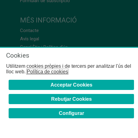
Formulari de subscripció
MÉS INFORMACIÓ
Contacte
Avís legal
Canal Ètic i Política d’ús
Cookies
Utilitzem cookies pròpies i de tercers per analitzar l'ús del
lloc web.
Política de cookies
Acceptar Cookies
Rebutjar Cookies
Configurar
COFB
- 2024 | Girona, 64-66 - 08009 Barcelona - Tel. +34
93 244 07 10