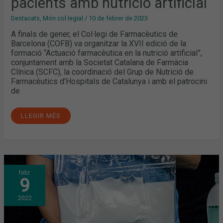
pacients amb nutrició artificial
Destacats
,
Món col·legial
/
10 de febrer de 2023
A finals de gener, el Col·legi de Farmacèutics de
Barcelona (COFB) va organitzar la XVII edició de la
formació “Actuació farmacèutica en la nutrició artificial”,
conjuntament amb la Societat Catalana de Farmàcia
Clínica (SCFC), la coordinació del Grup de Nutrició de
Farmacèutics d’Hospitals de Catalunya i amb el patrocini
de
LLEGIR MÉS
ACTUACIÓ
febr.
FARMACÈUTICA
9
EN
NUTRICIÓ
ARTIFICIAL.
2022
NOVES
FORMACIONS
AL
COFB