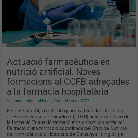
ADREÇADES
A
LA
FARMÀCIA
HOSPITALÀRIA
Actuació farmacèutica en
nutrició artificial. Noves
formacions al COFB adreçades
a la farmàcia hospitalària
Destacats
,
Món col·legial
/
9 de febrer de 2022
Els passats 24, 26 i 31 de gener va tenir lloc al Col·legi
de Farmacèutics de Barcelona (COFB) una nova edició de
la formació “Actuació farmacèutica en nutrició artificial”.
Es tracta d’una formació coordinada pel Grup de Nutrició
de Farmacèutics d’Hospitals de Catalunya i dirigida per