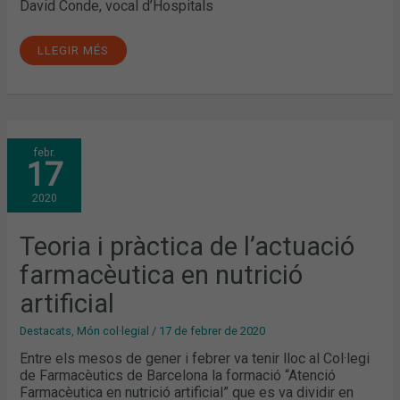
David Conde, vocal d’Hospitals
LLEGIR MÉS
TEORIA
febr.
I
17
PRÀCTICA
DE
L’ACTUACIÓ
2020
FARMACÈUTICA
EN
NUTRICIÓ
ARTIFICIAL
Teoria i pràctica de l’actuació
farmacèutica en nutrició
artificial
Destacats
,
Món col·legial
/
17 de febrer de 2020
Entre els mesos de gener i febrer va tenir lloc al Col·legi
de Farmacèutics de Barcelona la formació “Atenció
Farmacèutica en nutrició artificial” que es va dividir en