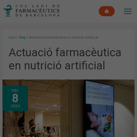
Vés
MAI
al
ME
contingut
Inici
Blog
Actuació farmacèutica en nutrició artificial
Actuació farmacèutica
en nutrició artificial
LA
febr.
FORMACIÓ
8
“ACTUACIÓ
FARMACÈUTICA
EN
2024
LA
NUTRICIÓ
ARTIFICIAL”
ARRIBA
A
LA
18A
EDICIÓ