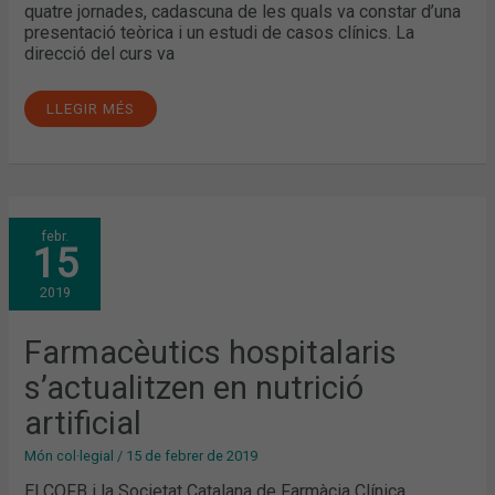
quatre jornades, cadascuna de les quals va constar d’una
presentació teòrica i un estudi de casos clínics. La
direcció del curs va
LLEGIR MÉS
FARMACÈUTICS
febr.
HOSPITALARIS
15
S’ACTUALITZEN
EN
NUTRICIÓ
2019
ARTIFICIAL
Farmacèutics hospitalaris
s’actualitzen en nutrició
artificial
Món col·legial
/
15 de febrer de 2019
El COFB i la Societat Catalana de Farmàcia Clínica