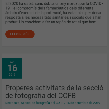
El 2020 ha estat, sens dubte, un any marcat per la COVID-
19, i el compromís dels farmacèutics dels diferents
àmbits d’exercici de la professió, ha estat clau per donar
resposta a les necessitats sanitàries i socials que s’han
produït. Us convidem a fer un repàs de tot el que hem
LLEGIR MÉS
PROPERES
set.
ACTIVITATS
16
DE
LA
SECCIÓ
2019
DE
FOTOGRAFIA
DEL
COFB
Properes activitats de la secció
de fotografia del COFB
Destacats
,
Secció de fotografia del COFB
/
16 de setembre de 2019