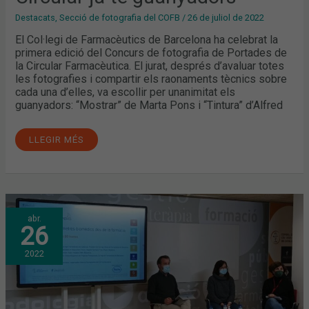
Destacats
,
Secció de fotografia del COFB
/
26 de juliol de 2022
El Col·legi de Farmacèutics de Barcelona ha celebrat la
primera edició del Concurs de fotografia de Portades de
la Circular Farmacèutica. El jurat, després d’avaluar totes
les fotografies i compartir els raonaments tècnics sobre
cada una d’elles, va escollir per unanimitat els
guanyadors: “Mostrar” de Marta Pons i “Tintura” d’Alfred
LLEGIR MÉS
FARMASERVEIS
abr.
CONTINUA
26
CREIXENT.
NOUS
MÒDULS
2022
EN
MARXA!