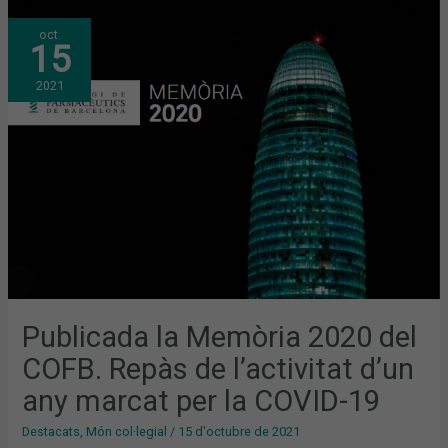
PUBLICADA
oct.
LA
15
MEMÒRIA
2020
DEL
2021
COFB.
REPÀS
DE
L’ACTIVITAT
D’UN
ANY
MARCAT
PER
LA
COVID-
19
Publicada la Memòria 2020 del
COFB. Repàs de l’activitat d’un
any marcat per la COVID-19
Destacats
,
Món col·legial
/
15 d'octubre de 2021