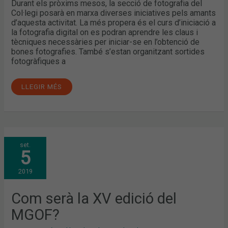
Durant els pròxims mesos, la secció de fotografia del
Col·legi posarà en marxa diverses iniciatives pels amants
d’aquesta activitat. La més propera és el curs d’iniciació a
la fotografia digital on es podran aprendre les claus i
tècniques necessàries per iniciar-se en l’obtenció de
bones fotografies. També s’estan organitzant sortides
fotogràfiques a
LLEGIR MÉS
COM
set.
SERÀ
5
LA
XV
EDICIÓ
2019
DEL
MGOF?
Com serà la XV edició del
MGOF?