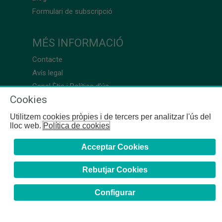
Formulari de subscripció
MÉS INFORMACIÓ
Contacte
Avís legal
Canal Ètic i Política d’ús
Cookies
Utilitzem cookies pròpies i de tercers per analitzar l'ús del
lloc web.
Política de cookies
Acceptar Cookies
Rebutjar Cookies
Configurar
COFB
- 2024 | Girona, 64-66 - 08009 Barcelona - Tel. +34
93 244 07 10