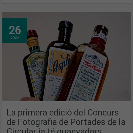
LA
jul.
PRIMERA
26
EDICIÓ
DEL
CONCURS
2022
DE
FOTOGRAFIA
DE
PORTADES
DE
LA
CIRCULAR
JA
TÉ
GUANYADORS
La primera edició del Concurs
de Fotografia de Portades de la
Circular ja té guanyadors