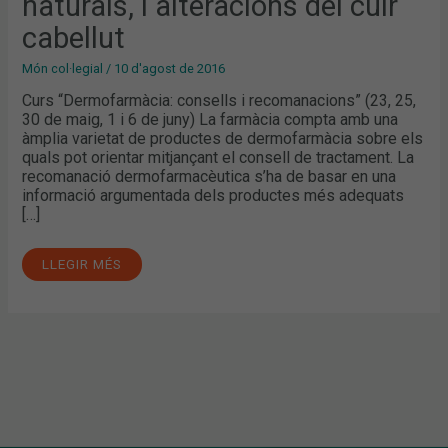
naturals, i alteracions del cuir
cabellut
Món col·legial
/
10 d'agost de 2016
Curs “Dermofarmàcia: consells i recomanacions” (23, 25,
30 de maig, 1 i 6 de juny) La farmàcia compta amb una
àmplia varietat de productes de dermofarmàcia sobre els
quals pot orientar mitjançant el consell de tractament. La
recomanació dermofarmacèutica s’ha de basar en una
informació argumentada dels productes més adequats
[…]
LLEGIR MÉS