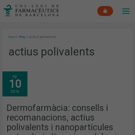
Vés
MAI
al
ME
contingut
Inici
Blog
actius polivalents
actius polivalents
DERMOFARMÀCIA:
ag.
CONSELLS
10
I
RECOMANACIONS,
ACTIUS
2016
POLIVALENTS
I
NANOPARTÍCULES
NATURALS,
Dermofarmàcia: consells i
I
ALTERACIONS
recomanacions, actius
DEL
CUIR
CABELLUT
polivalents i nanopartícules