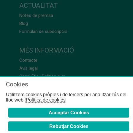
ACTUALITAT
Notes de premsa
Blog
Formulari de subscripció
MÉS INFORMACIÓ
Contacte
Avís legal
Canal Ètic i Política d’ús
Cookies
Utilitzem cookies pròpies i de tercers per analitzar l'ús del
lloc web.
Política de cookies
Acceptar Cookies
Rebutjar Cookies