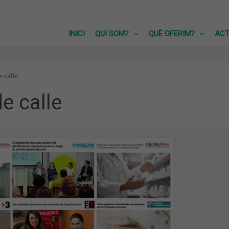
INICI
QUI SOM?
QUÈ OFERIM?
ACT
e calle
de calle