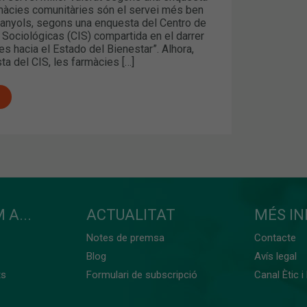
màcies comunitàries són el servei més ben
panyols, segons una enquesta del Centro de
 Sociológicas (CIS) compartida en el darrer
es hacia el Estado del Bienestar”. Alhora,
a del CIS, les farmàcies […]
 A...
ACTUALITAT
MÉS I
Notes de premsa
Contacte
Blog
Avís legal
ts
Formulari de subscripció
Canal Ètic i