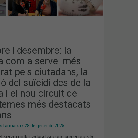
e i desembre: la
a com a servei més
rat pels ciutadans, la
ó del suïcidi des de la
 i el nou circuit de
temes més destacats
ans
es farmàcia
/
28 de gener de 2025
l servei millor valorat segons una enquesta