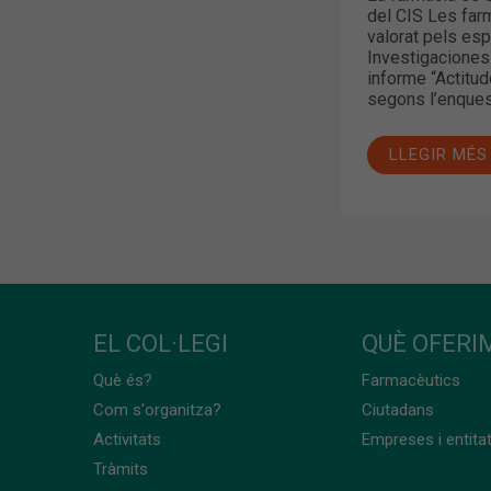
del CIS Les far
valorat pels es
Investigaciones
informe “Actitud
segons l’enquest
LLEGIR MÉS
EL COL·LEGI
QUÈ OFERIM
Què és?
Farmacèutics
Com s'organitza?
Ciutadans
Activitats
Empreses i entita
Tràmits