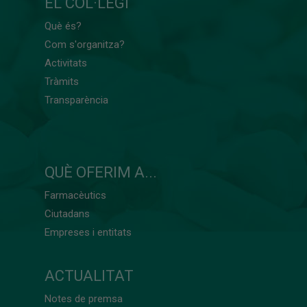
EL COL·LEGI
Què és?
Com s'organitza?
Activitats
Tràmits
Transparència
QUÈ OFERIM A...
Farmacèutics
Ciutadans
Empreses i entitats
ACTUALITAT
Notes de premsa