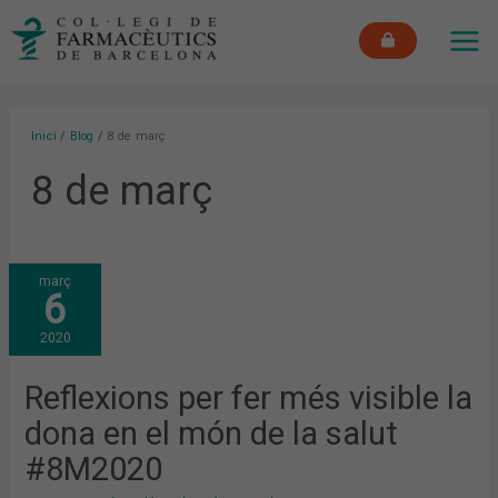
Vés
MAI
al
ME
contingut
Inici
Blog
8 de març
8 de març
REFLEXIONS
març
PER
6
FER
MÉS
VISIBLE
2020
LA
DONA
EN
EL
Reflexions per fer més visible la
MÓN
DE
dona en el món de la salut
LA
SALUT
#8M2020
#8M2020