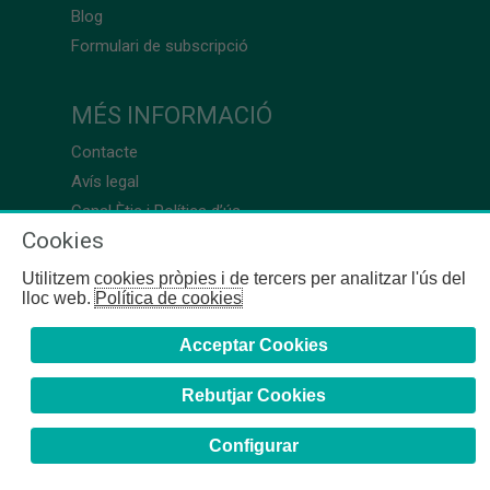
Blog
Formulari de subscripció
MÉS INFORMACIÓ
Contacte
Avís legal
Canal Ètic i Política d’ús
Cookies
Utilitzem cookies pròpies i de tercers per analitzar l'ús del
lloc web.
Política de cookies
Acceptar Cookies
Rebutjar Cookies
Configurar
COFB
- 2024 | Girona, 64-66 - 08009 Barcelona - Tel. +34