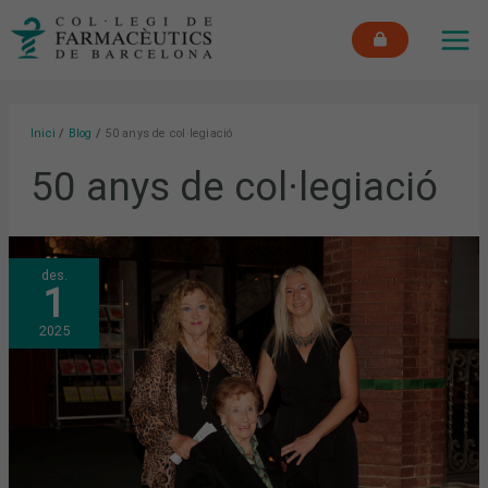
Vés
MAI
al
ME
contingut
Inici
Blog
50 anys de col·legiació
50 anys de col·legiació
“LA
des.
FARMÀCIA
1
ÉS
LA
PRIMERA
2025
PORTA
DE
SALUT
ON
LA
GENT
TRUCA
PER
LA
CONFIANÇA
QUE