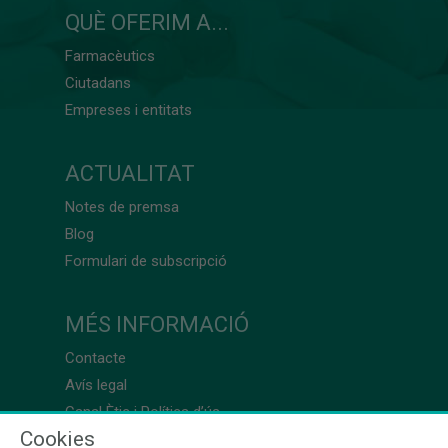
QUÈ OFERIM A...
Farmacèutics
Ciutadans
Empreses i entitats
ACTUALITAT
Notes de premsa
Blog
Formulari de subscripció
MÉS INFORMACIÓ
Contacte
Avís legal
Canal Ètic i Política d’ús
Cookies