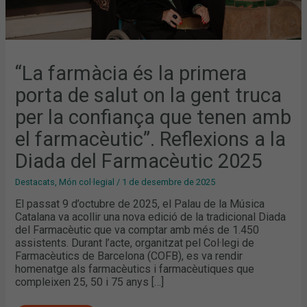
TENEN
AMB
EL
FARMACÈUTIC”.
REFLEXIONS
A
LA
DIADA
“La farmàcia és la primera
DEL
FARMACÈUTIC
porta de salut on la gent truca
2025
per la confiança que tenen amb
el farmacèutic”. Reflexions a la
Diada del Farmacèutic 2025
Destacats
,
Món col·legial
/
1 de desembre de 2025
El passat 9 d’octubre de 2025, el Palau de la Música
Catalana va acollir una nova edició de la tradicional Diada
del Farmacèutic que va comptar amb més de 1.450
assistents. Durant l’acte, organitzat pel Col·legi de
Farmacèutics de Barcelona (COFB), es va rendir
homenatge als farmacèutics i farmacèutiques que
compleixen 25, 50 i 75 anys […]