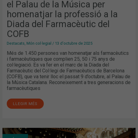
el Palau de la Música per
homenatjar la professió a la
Diada del Farmacèutic del
COFB
Destacats
,
Món col·legial
/
13 d'octubre de 2025
Més de 1.450 persones van homenatjar als farmacèutics
i farmacèutiques que complien 25, 50 i 75 anys de
col·legiació. Es va fer en el marc de la Diada del
Farmacèutic del Col·legi de Farmacèutics de Barcelona
(COFB), que va tenir lloc el passat 9 d’octubre, al Palau de
la Música Catalana. Reconeixement a tres generacions de
farmacèutiques
LLEGIR MÉS
“LA