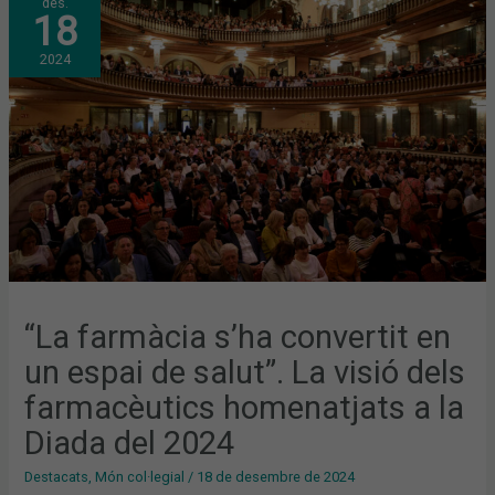
des.
FARMÀCIA
18
S’HA
CONVERTIT
EN
2024
UN
ESPAI
DE
SALUT”.
LA
VISIÓ
DELS
FARMACÈUTICS
HOMENATJATS
A
LA
DIADA
DEL
2024
“La farmàcia s’ha convertit en
un espai de salut”. La visió dels
farmacèutics homenatjats a la
Diada del 2024
Destacats
,
Món col·legial
/
18 de desembre de 2024