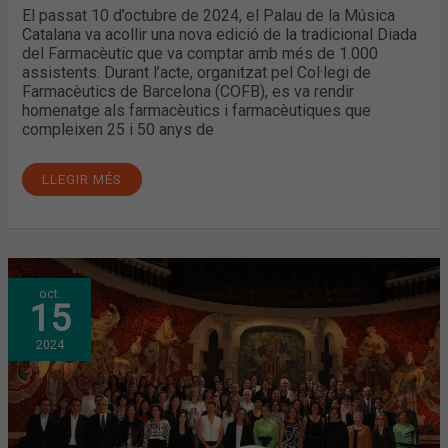
El passat 10 d’octubre de 2024, el Palau de la Música
Catalana va acollir una nova edició de la tradicional Diada
del Farmacèutic que va comptar amb més de 1.000
assistents. Durant l’acte, organitzat pel Col·legi de
Farmacèutics de Barcelona (COFB), es va rendir
homenatge als farmacèutics i farmacèutiques que
compleixen 25 i 50 anys de
LLEGIR MÉS
MÉS
oct.
D’UN
15
MILER
DE
PERSONES
2024
HOMENATGEN
LA
PROFESSIÓ
A
LA
DIADA
DEL
FARMACÈUTIC