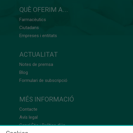
QUÈ OFERIM A...
Farmacèutics
Ciutadans
Empreses i entitats
ACTUALITAT
Notes de premsa
Blog
Formulari de subscripció
MÉS INFORMACIÓ
Contacte
Avís legal
Canal Ètic i Política d’ús