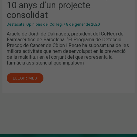
D’UN
10 anys d’un projecte
PROJECTE
CONSOLIDAT
consolidat
Destacats
,
Opinions del Col·legi
/
8 de gener de 2020
Article de Jordi de Dalmases, president del Col·legi de
Farmacèutics de Barcelona. “El Programa de Detecció
Precoç de Càncer de Còlon i Recte ha suposat una de les
millors activitats que hem desenvolupat en la prevenció
de la malaltia, i en el conjunt del que representa la
farmàcia assistencial que impulsem
LLEGIR MÉS