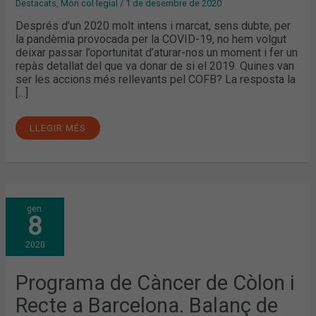
Destacats
,
Món col·legial
/
1 de desembre de 2020
Després d’un 2020 molt intens i marcat, sens dubte, per
la pandèmia provocada per la COVID-19, no hem volgut
deixar passar l’oportunitat d’aturar-nos un moment i fer un
repàs detallat del que va donar de si el 2019. Quines van
ser les accions més rellevants pel COFB? La resposta la
[…]
LLEGIR MÉS
PROGRAMA
gen.
DE
8
CÀNCER
DE
CÒLON
2020
I
RECTE
A
BARCELONA.
Programa de Càncer de Còlon i
BALANÇ
DE
Recte a Barcelona. Balanç de
10
ANYS