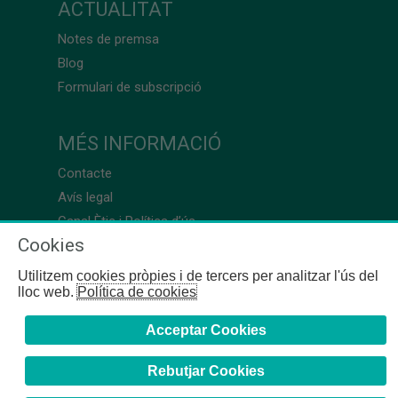
ACTUALITAT
Notes de premsa
Blog
Formulari de subscripció
MÉS INFORMACIÓ
Contacte
Avís legal
Canal Ètic i Política d’ús
Cookies
Utilitzem cookies pròpies i de tercers per analitzar l'ús del
lloc web.
Política de cookies
Acceptar Cookies
Rebutjar Cookies