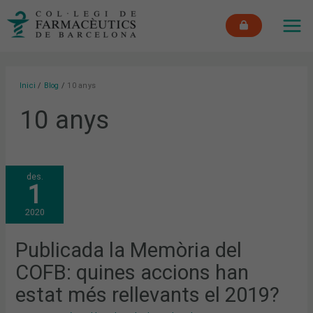
Vés
MAI
al
ME
contingut
Inici
Blog
10 anys
10 anys
PUBLICADA
des.
LA
1
MEMÒRIA
DEL
COFB:
2020
QUINES
ACCIONS
HAN
ESTAT
Publicada la Memòria del
MÉS
RELLEVANTS
COFB: quines accions han
EL
2019?
estat més rellevants el 2019?