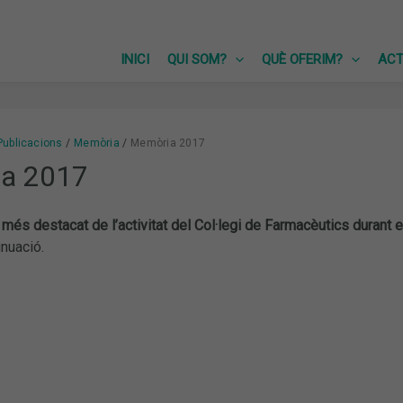
INICI
QUI SOM?
QUÈ OFERIM?
ACT
Publicacions
Memòria
Memòria 2017
a 2017
l
més destacat de l’activitat del Col·legi de Farmacèutics durant 
inuació.