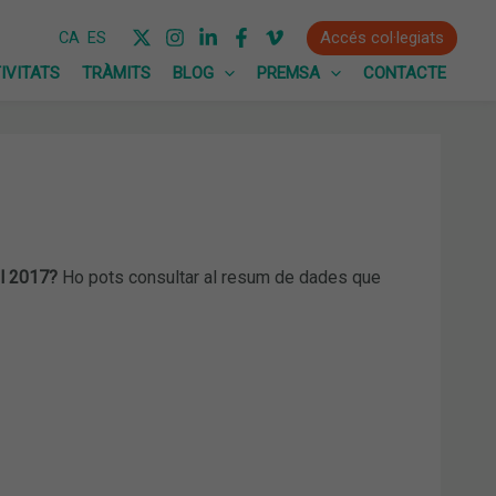
Accés col·legiats
CA
ES
IVITATS
TRÀMITS
BLOG
PREMSA
CONTACTE
el 2017?
Ho pots consultar al resum de dades que