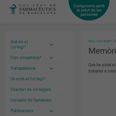
Vés
al
contingut
Què és el
Inici
Qui som?
Col·legi?
Memòri
Com s’organitza?
Què ha estat e
Transparència
trobaràs a cont
On està el Col·legi?
Directori de col·legiats
Cercador de farmàcies
Publicacions