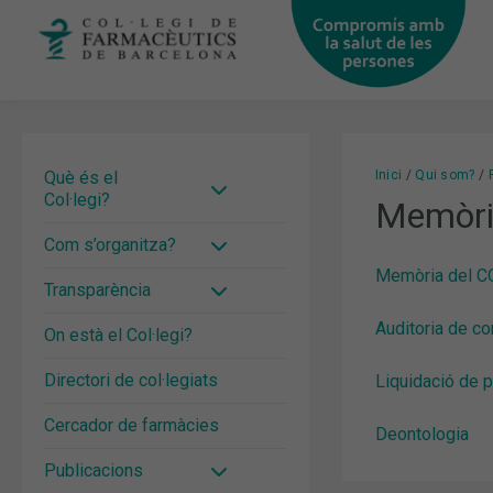
Vés
al
contingut
Què és el
Inici
Qui som?
Col·legi?
Memòri
Com s’organitza?
Memòria del C
Transparència
Auditoria de c
On està el Col·legi?
Directori de col·legiats
Liquidació de 
Cercador de farmàcies
Deontologia
Publicacions