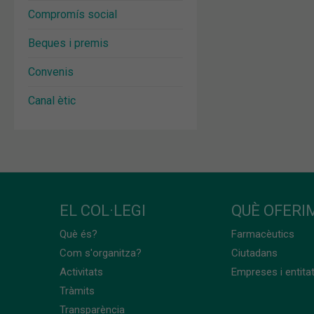
Compromís social
Beques i premis
Convenis
Canal ètic
EL COL·LEGI
QUÈ OFERIM
Què és?
Farmacèutics
Com s'organitza?
Ciutadans
Activitats
Empreses i entita
Tràmits
Transparència