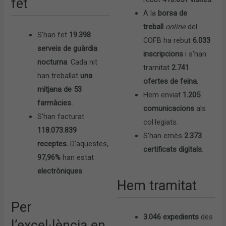
fet
A la
borsa de
treball
online
del
S’han fet
19.398
COFB ha rebut
6.033
serveis de guàrdia
inscripcions
i s’han
nocturna
. Cada nit
tramitat
2.741
han treballat
una
ofertes de feina
.
mitjana de 53
Hem enviat
1.205
farmàcies.
comunicacions
als
S’han facturat
col·legiats.
118.073.839
S’han emès
2.373
receptes.
D’aquestes,
certificats digitals
.
97,96%
han estat
electròniques
.
Hem tramitat
Per
3.046 expedients
des
l’excel·lència en