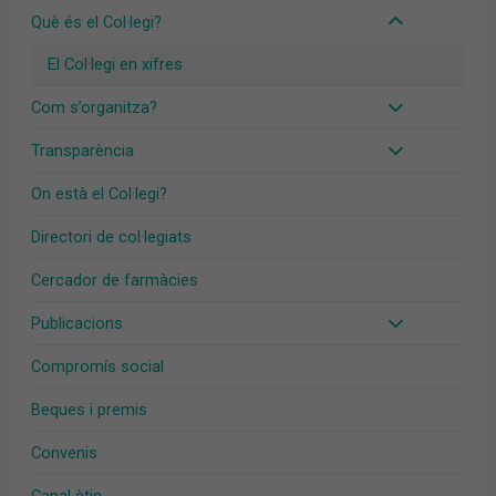
Què és el Col·legi?
El Col·legi en xifres
Com s’organitza?
Transparència
On està el Col·legi?
Directori de col·legiats
Cercador de farmàcies
Publicacions
Compromís social
Beques i premis
Convenis
Canal ètic