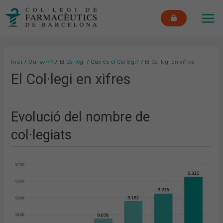
Vés
MAI
al
ME
contingut
Inici
Qui som?
El Col·legi
Què és el Col·legi?
El Col·legi en xifres
El Col·legi en xifres
Evolució del nombre de
col·legiats