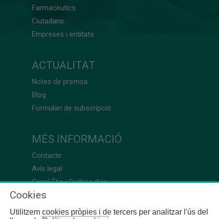
Farmacèutics
Ciutadans
Empreses i entitats
ACTUALITAT
Notes de premsa
Blog
Formulari de subscripció
MÉS INFORMACIÓ
Contacte
Avís legal
Canal Ètic i Política d’ús
Cookies
Utilitzem cookies pròpies i de tercers per analitzar l'ús del