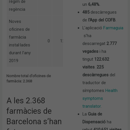
règim de
un
6,48%.
regència
485
descàrregues
de
l’App del COFB
.
Noves
L’aplicació
Farmaguia
oficines de
s’ha
farmàcia
0
12
descarregat
2.777
instal·lades
vegades
i ha
durant l’any
tingut
122.632
2019
visites
.
225
descàrregues
del
Nombre total d’oficines de
farmàcia: 2.368
traductor de
símptomes
Health
symptoms
A les 2.368
translator
.
farmàcies de
La
Guia de
Barcelona s’han
Dispensació
ha
rebut
410.651 visites
.