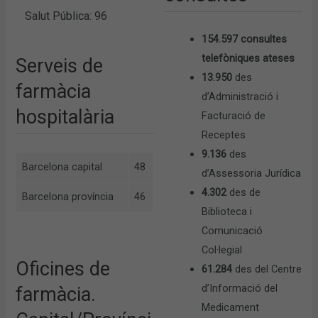
Salut Pública: 96
154.597 consultes
telefòniques ateses
Serveis de
13.950
des
farmàcia
d’Administració i
hospitalària
Facturació de
Receptes
9.136
des
Barcelona capital
48
d’Assessoria Jurídica
4.302
des de
Barcelona província
46
Biblioteca i
Comunicació
Col·legial
Oficines de
61.284
des del Centre
d’Informació del
farmàcia.
Medicament