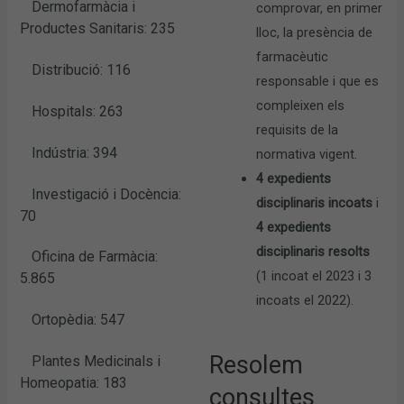
Dermofarmàcia i
comprovar, en primer
Productes Sanitaris: 235
lloc, la presència de
farmacèutic
Distribució: 116
responsable i que es
compleixen els
Hospitals: 263
requisits de la
Indústria: 394
normativa vigent.
4 expedients
Investigació i Docència:
disciplinaris incoats
i
70
4 expedients
disciplinaris resolts
Oficina de Farmàcia:
(1 incoat el 2023 i 3
5.865
incoats el 2022).
Ortopèdia: 547
Resolem
Plantes Medicinals i
Homeopatia: 183
consultes