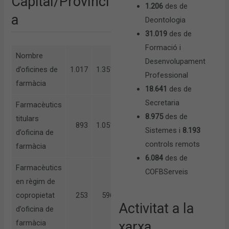
Capital/Provínci
1.206
des de
a
Deontologia
31.019
des de
Formació i
Nombre
Desenvolupament
d’oficines de
1.017
1.351
Professional
farmàcia
18.641
des de
Secretaria
Farmacèutics
8.975
des de
titulars
893
1.051
Sistemes i
8.193
d’oficina de
controls remots
farmàcia
6.084
des de
Farmacèutics
COFBServeis
en règim de
copropietat
253
596
Activitat a la
d’oficina de
farmàcia
xarxa