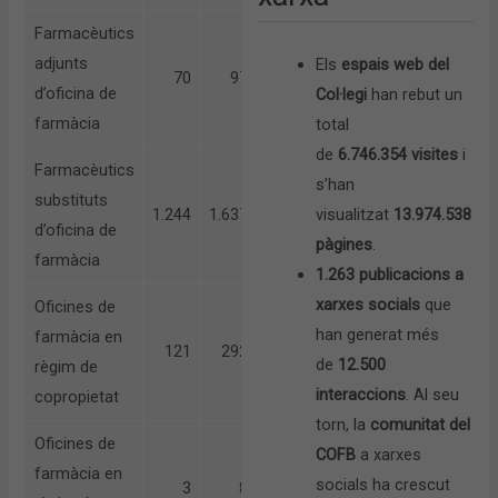
Farmacèutics
adjunts
Els
espais web del
70
97
d’oficina de
Col·legi
han rebut un
farmàcia
total
de
6.746.354 visites
i
Farmacèutics
s’han
substituts
1.244
1.637
visualitzat
13.974.538
d’oficina de
pàgines
.
farmàcia
1.263 publicacions a
xarxes socials
que
Oficines de
han generat més
farmàcia en
121
292
de
12.500
règim de
interaccions
. Al seu
copropietat
torn, la
comunitat del
Oficines de
COFB
a xarxes
farmàcia en
socials ha crescut
3
8