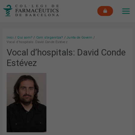
Vés
MAI
al
ME
contingut
Inici
Qui som?
Com s’organitza?
Junta de Govern
Vocal d’hospitals: David Conde Estévez
Vocal d’hospitals: David Conde
Estévez