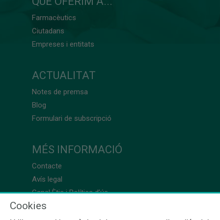
QUÈ OFERIM A...
Farmacèutics
Ciutadans
Empreses i entitats
ACTUALITAT
Notes de premsa
Blog
Formulari de subscripció
MÉS INFORMACIÓ
Contacte
Avís legal
Canal Ètic i Política d’ús
Cookies