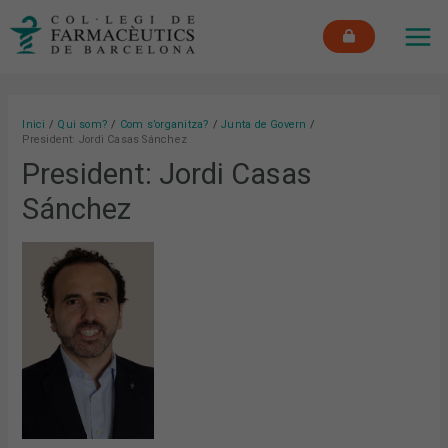
Vés
MAI
al
ME
contingut
Inici
Qui som?
Com s’organitza?
Junta de Govern
President: Jordi Casas Sánchez
President: Jordi Casas
Sánchez