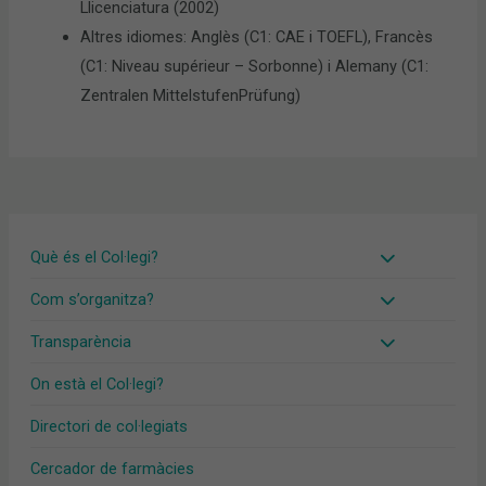
Llicenciatura (2002)
Altres idiomes: Anglès (C1: CAE i TOEFL), Francès
(C1: Niveau supérieur – Sorbonne) i Alemany (C1:
Zentralen MittelstufenPrüfung)
Què és el Col·legi?
Com s’organitza?
Transparència
On està el Col·legi?
Directori de col·legiats
Cercador de farmàcies