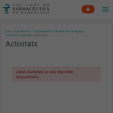
Vés
MAI
al
ME
contingut
Inici
Què oferim?
Farmacèutics
Serveis als col·legiats
Formació i projectes
Activitats
Activitats