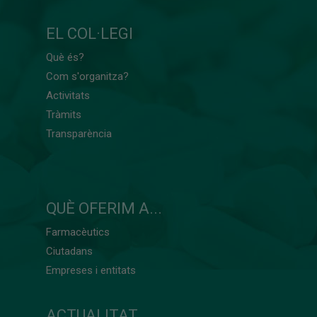
EL COL·LEGI
Què és?
Com s'organitza?
Activitats
Tràmits
Transparència
QUÈ OFERIM A...
Farmacèutics
Ciutadans
Empreses i entitats
ACTUALITAT