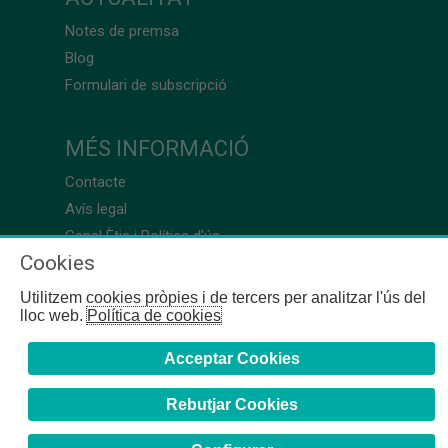
Notes de premsa
Blog
Formulari de subscripció
MÉS INFORMACIÓ
Contacte
Avís legal
Canal Ètic i Política d’ús
Cookies
Utilitzem cookies pròpies i de tercers per analitzar l'ús del
lloc web.
Política de cookies
Acceptar Cookies
Rebutjar Cookies