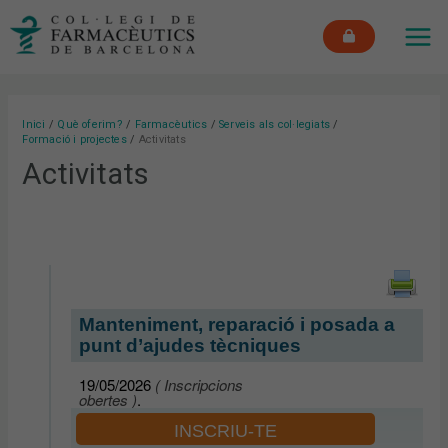
Vés
MAI
al
ME
contingut
Inici
Què oferim?
Farmacèutics
Serveis als col·legiats
Formació i projectes
Activitats
Activitats