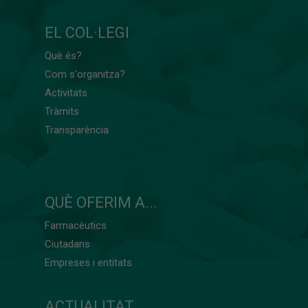
EL COL·LEGI
Què és?
Com s'organitza?
Activitats
Tràmits
Transparència
QUÈ OFERIM A...
Farmacèutics
Ciutadans
Empreses i entitats
ACTUALITAT