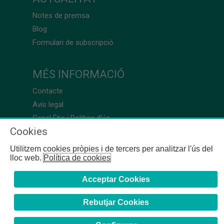
Notes de premsa
Blog
Formulari de subscripció
MÉS INFORMACIÓ
Contacte
Avís legal
Canal Ètic i Política d’ús
Cookies
Utilitzem cookies pròpies i de tercers per analitzar l'ús del
lloc web.
Política de cookies
Acceptar Cookies
Rebutjar Cookies