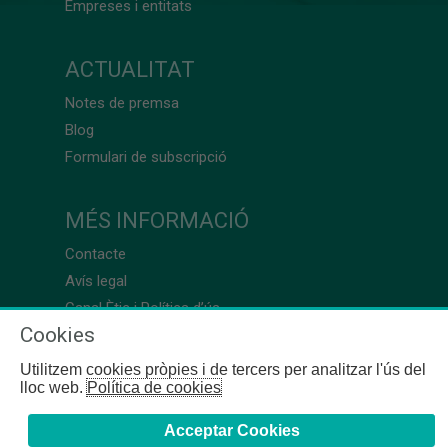
Empreses i entitats
ACTUALITAT
Notes de premsa
Blog
Formulari de subscripció
MÉS INFORMACIÓ
Contacte
Avís legal
Canal Ètic i Política d’ús
Cookies
Utilitzem cookies pròpies i de tercers per analitzar l'ús del
lloc web.
Política de cookies
Acceptar Cookies