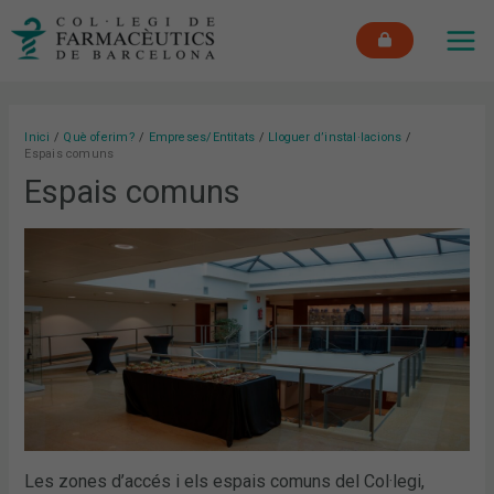
Vés
MAI
al
ME
contingut
Inici
Què oferim?
Empreses/Entitats
Lloguer d’instal·lacions
Espais comuns
Espais comuns
Les zones d’accés i els espais comuns del Col·legi,