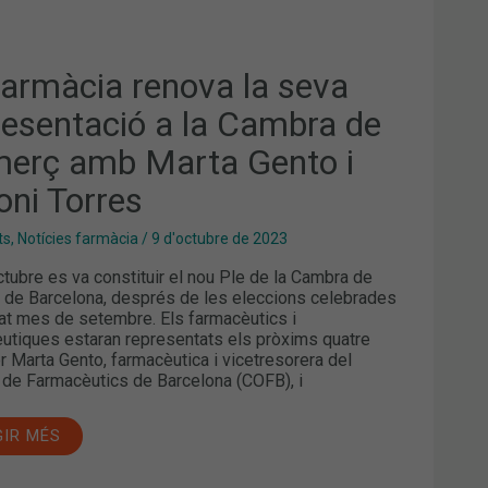
RES
farmàcia renova la seva
resentació a la Cambra de
erç amb Marta Gento i
oni Torres
ts
,
Notícies farmàcia
/
9 d'octubre de 2023
octubre es va constituir el nou Ple de la Cambra de
de Barcelona, després de les eleccions celebrades
at mes de setembre. Els farmacèutics i
utiques estaran representats els pròxims quatre
r Marta Gento, farmacèutica i vicetresorera del
i de Farmacèutics de Barcelona (COFB), i
GIR MÉS