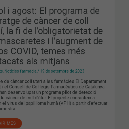
UGMENT
ol i agost: El programa de
OS
ratge de càncer de coll
D,
ES
í, la fi de l’obligatorietat de
TACATS
 mascaretes i l’augment de
JANS
os COVID, temes més
tacats als mitjans
ts
,
Notícies farmàcia
/
19 de setembre de 2023
ge de càncer coll uterí a les farmàcies El Departament
t i el Consell de Col·legis Farmacèutics de Catalunya
han desenvolupat un programa pilot de detecció
de càncer de coll d’úter. El projecte consisteix a
r el virus del papil·loma humà (VPH) a partir d’efectuar
omostra
GIR MÉS