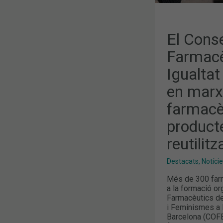
ALS
FARMACÈUT
SOBRE
PRODUCTES
MENSTRUAL
El Conse
REUTILITZA
Farmacè
Igualta
en marx
farmacè
product
reutilitz
Destacats
,
Notíci
Més de 300 farm
a la formació or
Farmacèutics de
i Feminismes a 
Barcelona (COFB