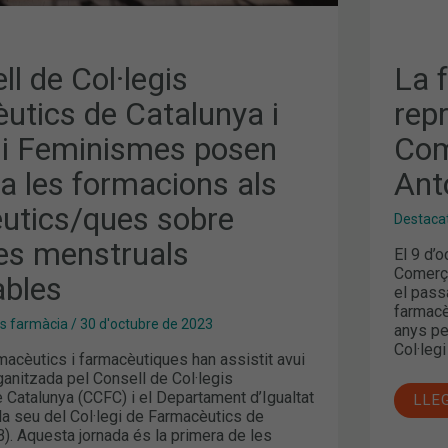
TOR
ICS/QUES
S
ll de Col·legis
La 
BLES
utics de Catalunya i
rep
t i Feminismes posen
Com
a les formacions als
Ant
utics/ques sobre
Destaca
es menstruals
El 9 d’
Comerç 
ables
el pass
farmacè
es farmàcia
/
30 d'octubre de 2023
anys pe
Col·leg
acèutics i farmacèutiques han assistit avui
ganitzada pel Consell de Col·legis
 Catalunya (CCFC) i el Departament d’Igualtat
LLE
la seu del Col·legi de Farmacèutics de
). Aquesta jornada és la primera de les