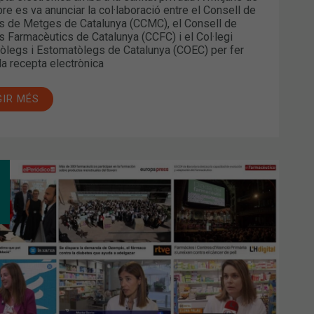
e es va anunciar la col·laboració entre el Consell de
is de Metges de Catalunya (CCMC), el Consell de
is Farmacèutics de Catalunya (CCFC) i el Col·legi
òlegs i Estomatòlegs de Catalunya (COEC) per fer
 la recepta electrònica
GIR MÉS
EMBRE
UBRE:
TRIBUCIÓ
DUCTES
STRUALS
MÀCIES,
È