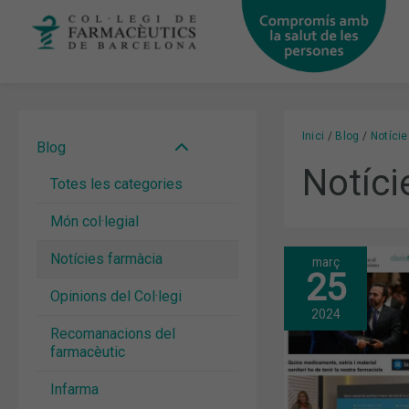
Vés
al
contingut
Inici
Blog
Notíci
Blog
Notíci
Totes les categories
Món col·legial
Notícies farmàcia
març
GENER
25
I
Opinions del Col·legi
FEBRER:
LA
2024
DISTINCIÓ
Recomanacions del
COM
farmacèutic
A
INSTITUCIÓ
CENTENÀRI
Infarma
DE