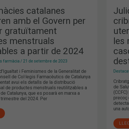
I
L’A
màcies catalanes
Juli
DE
CAS
ren amb el Govern per
crib
COVI
TEM
ir gratuïtament
uter
MÉS
DES
ALS
es menstruals
les
MIT
zables a partir de 2024
cas
des
es farmàcia
/
21 de setembre de 2023
’Igualtat i Feminismes de la Generalitat de
Destaca
onsell de Col·legis Farmacèutics de Catalunya
Cribrat
ntat avui els detalls de la distribució
de Salu
rsal de productes menstruals reutilitzables a
(CCFC) 
 de Catalunya, que es posarà en marxa a
precoç 
r trimestre del 2024. Per
detecta
una aut
LLE