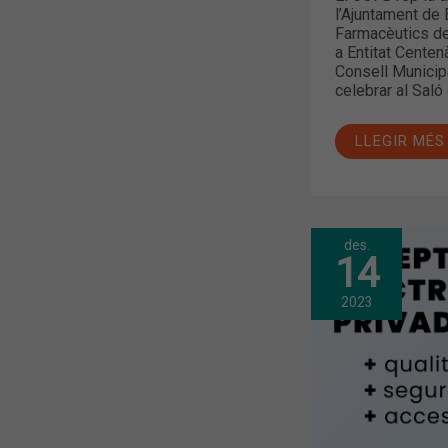
l’Ajuntament de 
Farmacèutics de
a Entitat Centen
Consell Municipa
celebrar al Saló
LLEGIR MÉS
des.
LA
14
RECEPTA
ELECTRÒNI
ARRIBA
2023
A
LA
SANITAT
PRIVADA
DE
CATALUNYA
GRÀCIES
A
L’IMPULS