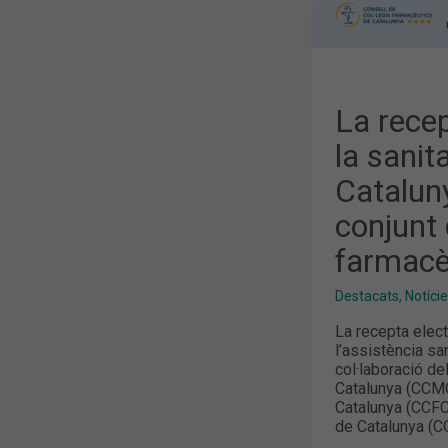
CONJUNT
DE
METGES,
DENTISTES
I
FARMACÈUT
La recep
la sanit
Cataluny
conjunt 
farmacè
Destacats
,
Notíci
La recepta elect
l’assistència san
col·laboració d
Catalunya (CCMC
Catalunya (CCFC)
de Catalunya (C