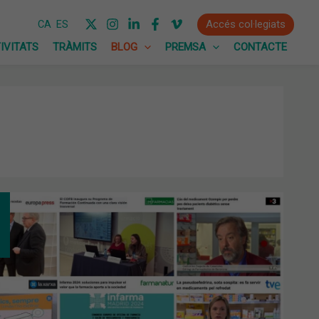
Accés col·legiats
CA
ES
IVITATS
TRÀMITS
BLOG
PREMSA
CONTACTE
EMBRE
EMBRE:
EPTA
CTRÒNICA
VADA,
UGURACIÓ