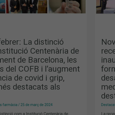
ENT
PRO
DE
,
FOR
CON
I
EL
DES
DE
MED
IA
TEM
MÉS
febrer: La distinció
Nov
DES
ALS
stitució Centenària de
rece
MIT
ment de Barcelona, les
ina
s del COFB i l’augment
for
cia de covid i grip,
des
és destacats als
med
des
es farmàcia
/
25 de març de 2024
Destaca
istinció com a Institució Centenària de
La recep