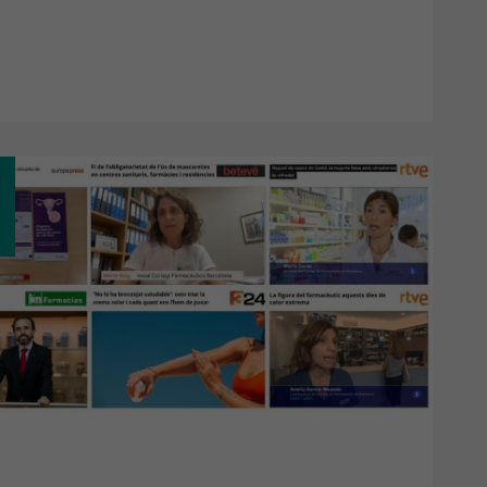
IOL
ST:
GRAMA
BRATGE
CER
L
Í,
BLIGATORIETAT
CARETES