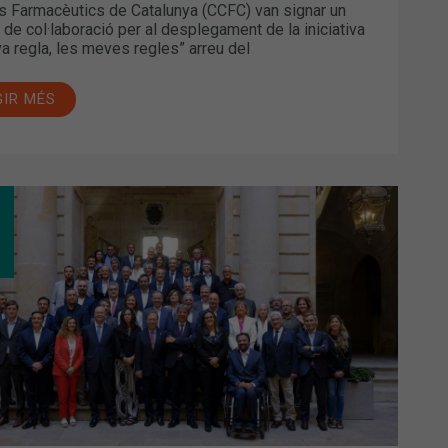
is Farmacèutics de Catalunya (CCFC) van signar un
 de col·laboració per al desplegament de la iniciativa
a regla, les meves regles” arreu del
GIR MÉS
MÀCIA
OVA
A
RESENTACIÓ
BRA
ERÇ
TA
TO
ONI