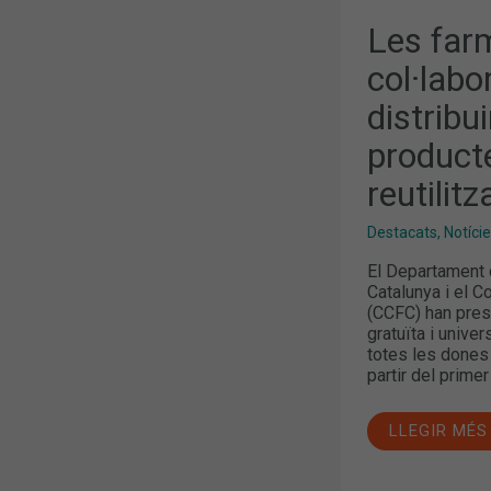
Les far
col·labo
distribu
product
reutilit
Destacats
,
Notíci
El Departament d
Catalunya i el C
(CCFC) han prese
gratuïta i unive
totes les dones
partir del prime
LLEGIR MÉS