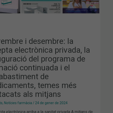
GRAMA
MACIÓ
TINUADA
ABASTIMENT
ICAMENTS,
ES
embre i desembre: la
TACATS
pta electrònica privada, la
JANS
uguració del programa de
mació continuada i el
abastiment de
icaments, temes més
tacats als mitjans
ts
,
Notícies farmàcia
/
24 de gener de 2024
ta electrònica arriba a la sanitat privada A mitjans de