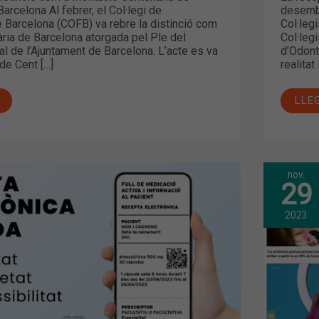
Barcelona Al febrer, el Col·legi de
desembr
 Barcelona (COFB) va rebre la distinció com
Col·leg
ària de Barcelona atorgada pel Ple del
Col·leg
l de l’Ajuntament de Barcelona. L’acte es va
d’Odont
 de Cent […]
realitat
LLE
nov.
SET
29
I
CA
OCT
LA
2023
DIS
DE
PRO
MEN
A
,
LES
FAR
EL
125