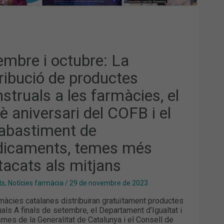
VERSARI
B
ABASTIMENT
ICAMENTS,
embre i octubre: La
ES
tribució de productes
TACATS
struals a les farmàcies, el
JANS
è aniversari del COFB i el
abastiment de
icaments, temes més
tacats als mitjans
ts
,
Notícies farmàcia
/
29 de novembre de 2023
màcies catalanes distribuiran gratuïtament productes
als A finals de setembre, el Departament d’Igualtat i
mes de la Generalitat de Catalunya i el Consell de