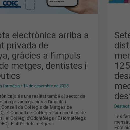
ANI
DEL
COF
I
EL
ICS
DES
DE
MED
ta electrònica arriba a
Set
TEM
MÉS
at privada de
dis
DES
ALS
a, gràcies a l’impuls
men
MIT
de metges, dentistes i
125
utics
des
med
es farmàcia
/
14 de desembre de 2023
des
rònica ja és una realitat també al sector de
itària privada gràcies a l’impuls i
Destaca
el Consell de Col·legis de Metges de
), el Consell de Col·legis Farmacèutics de
Les far
 i el Col·legi d’Odontòlegs i Estomatòlegs
menstru
OEC). El 40% dels metges i
Feminis