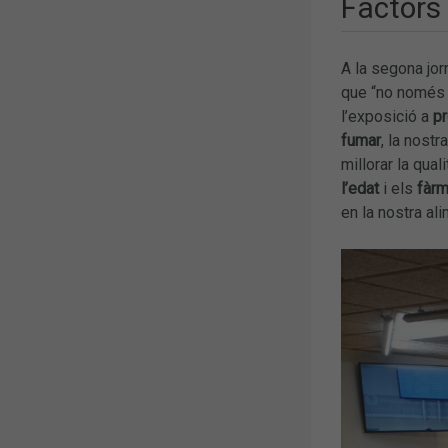
Factors 
A la segona jor
que “no només 
l’exposició a
pr
fumar
, la nostr
millorar la qual
l’edat
i els
fàr
en la nostra al