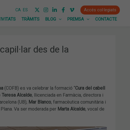
Accés col·legiats
CA
ES
IVITATS
TRÀMITS
BLOG
PREMSA
CONTACTE
capil·lar des de la
na
(COFB) es va celebrar la formació “
Cura del cabell
e
Teresa Alcalde
, llicenciada en Farmàcia, directora i
arcelona (UB);
Mar Blanco
, farmacèutica comunitària i
la Plana. Va ser moderada per
Marta Alcalde
, vocal de