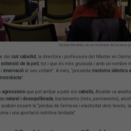
Teresa Alcalde, en un moment de la seva p
ar del
cuir cabellut
, la directora i professora del Màster en Der
 extensió de la pell
, tot i que és més gruixuda i amb un nombre
ó
i
innervació
al seu voltant”. A més, “presenta t
rastorns idèntics a
 microbiota
”.
s
agressions
que pot arribar a patir els
cabells
, Alcalde va anali
oc natural i desequilibrada
, tractaments (tints, permanents), alc
caben essent la “pèrdua de fermesa i elasticitat dels teixits, la
ínia i una aportació nutritiva limitada”.