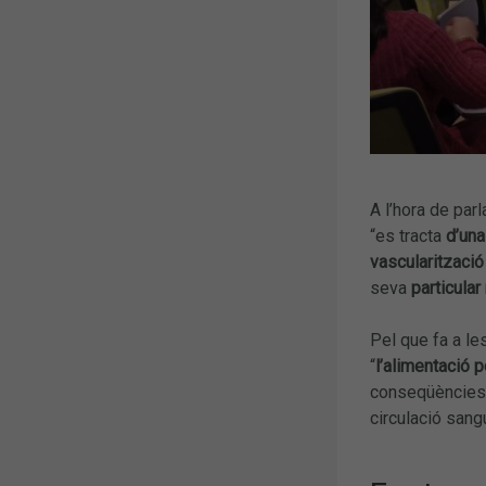
A l’hora de parl
“es tracta
d’una
vascularitzaci
seva
particular
Pel que fa a le
“
l’alimentació p
conseqüències a
circulació sangu