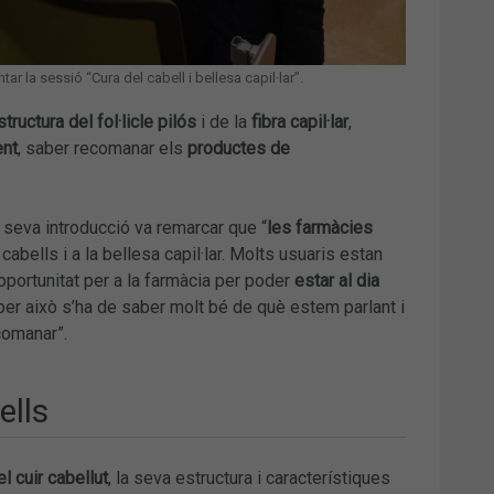
 la sessió “Cura del cabell i bellesa capil·lar”.
structura del fol·licle pilós
i de la
fibra capil·lar
,
ent
, saber recomanar els
productes de
a seva introducció va remarcar que “
les farmàcies
 cabells i a la bellesa capil·lar. Molts usuaris estan
oportunitat per a la farmàcia per poder
estar al dia
 per això s’ha de saber molt bé de què estem parlant i
comanar”.
ells
l cuir cabellut
, la seva estructura i característiques