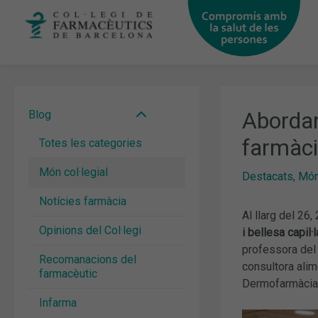
Vés
al
contingut
Abordant
Blog
farmàc
Totes les categories
Món col·legial
Destacats
,
Món 
Notícies farmàcia
Al llarg del 26,
Opinions del Col·legi
i bellesa capil·l
professora del
Recomanacions del
consultora alim
farmacèutic
Dermofarmàcia 
Infarma