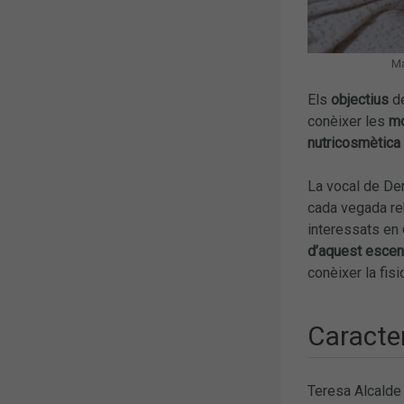
Ma
Els
objectius
d
conèixer les
mo
nutricosmètica
La vocal de De
cada vegada r
interessats en
d’aquest escen
conèixer la fis
Caracter
Teresa Alcalde 