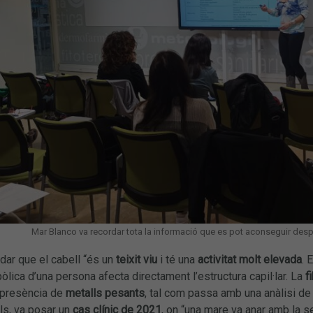
Mar Blanco va recordar tota la informació que es pot aconseguir despré
dar que el cabell “és un
teixit viu
i té una
activitat molt elevada
. 
bòlica d’una persona afecta directament l’estructura capil·lar. La
f
 presència de
metalls pesants
, tal com passa amb una anàlisi de
ls, va posar un
cas clínic de 2021
, on “una mare va anar amb la se