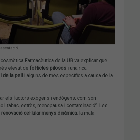
resentació.
mocosmètica Farmacèutica de la UB va explicar que
 més elevat de
fol·licles pilosos
i una rica
l de la pell
i alguns de més específics a causa de la
tzar els factors exògens i endògens, com són
ohol, tabac, estrès, menopausa i contaminació”. Les
renovació cel·lular menys dinàmica
, la mala