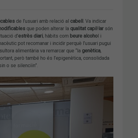
ficables
de l’usuari amb relació al
cabell
. Va indicar
modificables
que poden alterar la
qualitat capil·lar
són
tuació d’
estrès diari
, hàbits com
beure alcoho
l i
rmacèutic pot recomanar i incidir perquè l’usuari pugui
nsultora alimentària va remarcar que “la
genètica
,
ortant, però també ho és l’epigenètica, consolidada
n o se silenciïn”.