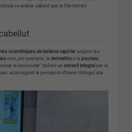
cialista va acabar sabent que la filla només
cabellut
ines cosmètiques de bellesa capil·lar
segons les
ies
com, per exemple, la
dermatitis
o la
psoriasi
,
ensar la necessitat “d’oferir un
consell integral
per la
usuari, aconseguint la percepció d’haver obtingut una