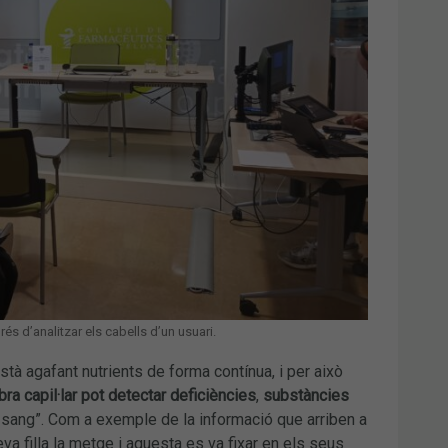
s d’analitzar els cabells d’un usuari.
Està agafant nutrients de forma contínua, i per això
ibra capil·lar pot detectar deficiències
,
substàncies
 sang”. Com a exemple de la informació que arriben a
va filla la metge i aquesta es va fixar en els seus