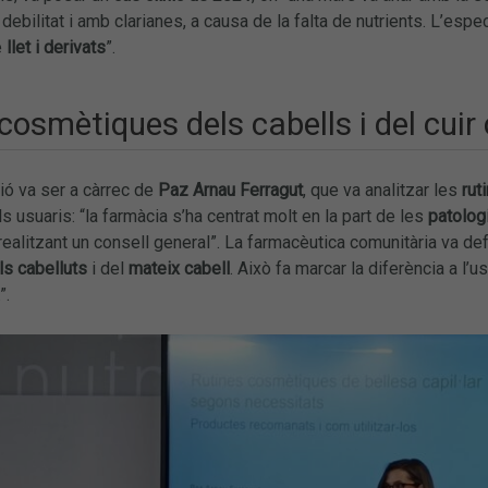
debilitat i amb clarianes, a causa de la falta de nutrients. L’espe
e
llet i derivats
”.
cosmètiques dels cabells i del cuir 
ió va ser a càrrec de
Paz Arnau
Ferragut
, que va analitzar les
rut
s usuaris: “la farmàcia s’ha centrat molt en la part de les
patolog
realitzant un consell general”. La farmacèutica comunitària va def
ls cabelluts
i del
mateix cabell
. Això fa marcar la diferència a l’
”.