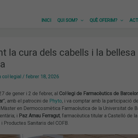
INICI
QUI SOM?
QUÈ OFERIM?
ACT
 la cura dels cabells i la bellesa 
ia
col·legial
/
febrer 18, 2026
 27 de gener i 2 de febrer, al
Col·legi de Farmacèutics de Barcelo
ar
”, amb el patrocini de
Phyto
, i va comptar amb la participació d
 Màster en Dermocosmètica Farmacèutica de la Universitat de B
entària; i
Paz Arnau Ferragut
, farmacèutica titular a Castelló de 
i Productes Sanitaris del COFB.