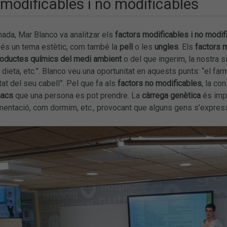
modificables i no modificables
nada, Mar Blanco va analitzar els
factors modificables i no modi
és un tema estètic, com també la
pell
o les
ungles
. Els
factors 
oductes químics del medi ambient
o del que ingerim, la nostra si
a dieta, etc.”. Blanco veu una oportunitat en aquests punts: “el fa
itat del seu cabell”. Pel que fa als
factors no modificables
, la co
macs
que una persona es pot prendre. La
càrrega genètica
és imp
imentació, com dormim, etc., provocant que alguns gens s’expressi