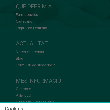
QUÈ OFERIM A...
Farmacèutics
Ciutadans
Empreses i entitats
ACTUALITAT
Notes de premsa
Blog
Formulari de subscripció
MÉS INFORMACIÓ
Contacte
Avís legal
Canal Ètic i Política d’ús
Cookies