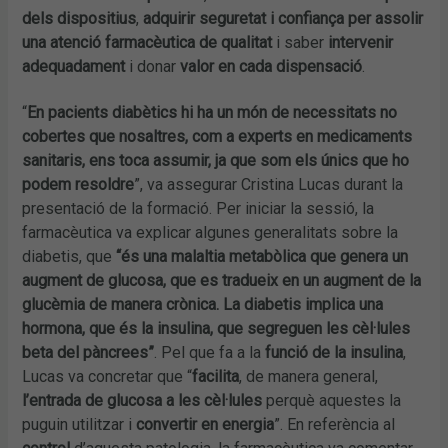
dels dispositius
,
adquirir seguretat i confiança per assolir
una atenció farmacèutica de qualitat
i saber
intervenir
adequadament
i donar
valor en cada dispensació
.
“
En pacients diabètics hi ha un món de necessitats no
cobertes que nosaltres, com a experts en medicaments
sanitaris, ens toca assumir, ja que som els únics que ho
podem resoldre
”, va assegurar Cristina Lucas durant la
presentació de la formació. Per iniciar la sessió, la
farmacèutica va explicar algunes generalitats sobre la
diabetis, que
“és una malaltia metabòlica que genera un
augment de glucosa, que es tradueix en un augment de la
glucèmia de manera crònica. La diabetis implica una
hormona, que és la insulina, que segreguen les cèl·lules
beta del pàncrees”
. Pel que fa a la
funció de la insulina
,
Lucas va concretar que “
facilita
, de manera general,
l’entrada de glucosa a les cèl·lules
perquè aquestes la
puguin utilitzar i
convertir en energia
”. En referència al