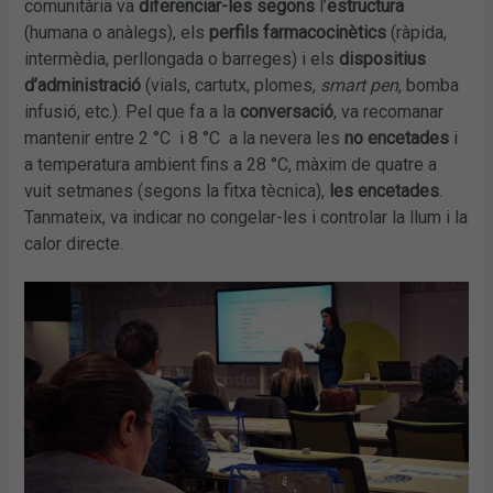
comunitària va
diferenciar-les segons
l’
estructura
(humana o anàlegs), els
perfils farmacocinètics
(ràpida,
intermèdia, perllongada o barreges) i els
dispositius
d’administració
(vials, cartutx, plomes,
smart pen
, bomba
infusió, etc.). Pel que fa a la
conversació
, va recomanar
mantenir entre 2 °C i 8 °C a la nevera les
no encetades
i
a temperatura ambient fins a 28 °C, màxim de quatre a
vuit setmanes (segons la fitxa tècnica),
les encetades
.
Tanmateix, va indicar no congelar-les i controlar la llum i la
calor directe.