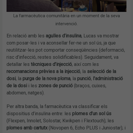
La farmacèutica comunitària en un moment de la seva
intervenció.
En relació amb les
agulles d’insulina
, Lucas va mostrar
com posar-les i va aconsellar fer-ne un sol ús, ja que
reutilitzar-les pot comportar conseqüències (deformació,
risc d’infecció, restes solidificables). Seguidament, va
detallar les
tècniques d’injecció
, així com les
recomanacions prèvies a la injecció
, la
selecció de la
dosi
, la
purga de la nova ploma
, la
punció
,
l’administració
de la dosi
i les
zones de punció
(braços, cuixes,
abdomen, natges).
Per altra banda, la farmacèutica va classificar els
dispositius d’insulina entre: les
plomes d’un sol ús
(Flexpen, Innolet, Solostar, Kwikpen i Flextouch); les
plomes amb cartutx
(Novopen 6, Echo PLUS i Juniostar); i