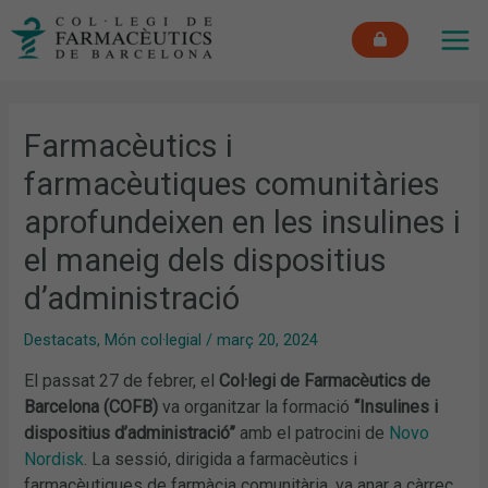
Vés
MAI
al
ME
contingut
Farmacèutics i
farmacèutiques comunitàries
aprofundeixen en les insulines i
el maneig dels dispositius
d’administració
Destacats
,
Món col·legial
/
març 20, 2024
El passat 27 de febrer, el
Col·legi de Farmacèutics de
Barcelona (COFB)
va organitzar la formació
“Insulines i
dispositius d’administració”
amb el patrocini de
Novo
Nordisk
. La sessió, dirigida a farmacèutics i
farmacèutiques de farmàcia comunitària, va anar a càrrec