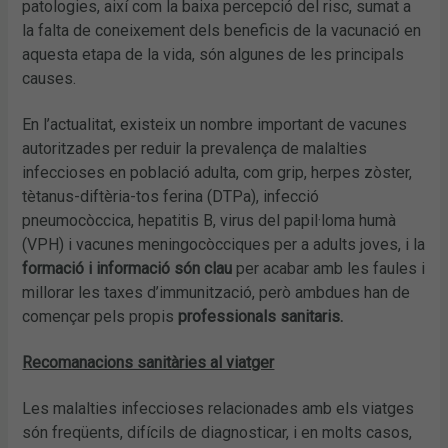
patologies, així com la baixa percepció del risc, sumat a
la falta de coneixement dels beneficis de la vacunació en
aquesta etapa de la vida, són algunes de les principals
causes.
En l’actualitat, existeix un nombre important de vacunes
autoritzades per reduir la prevalença de malalties
infeccioses en població adulta, com grip, herpes zòster,
tètanus-diftèria-tos ferina (DTPa), infecció
pneumocòccica, hepatitis B, virus del papil·loma humà
(VPH) i vacunes meningocòcciques per a adults joves, i la
formació i informació són clau
per acabar amb les faules i
millorar les taxes d’immunització, però ambdues han de
començar pels propis
professionals sanitaris.
Recomanacions sanitàries al viatger
Les malalties infeccioses relacionades amb els viatges
són freqüents, difícils de diagnosticar, i en molts casos,