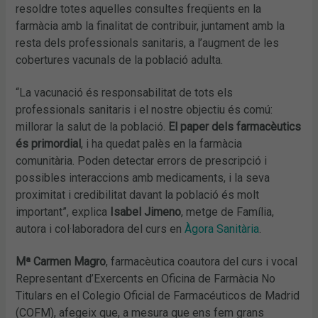
resoldre totes aquelles consultes freqüents en la
farmàcia amb la finalitat de contribuir, juntament amb la
resta dels professionals sanitaris, a l’augment de les
cobertures vacunals de la població adulta.
“La vacunació és responsabilitat de tots els
professionals sanitaris i el nostre objectiu és comú:
millorar la salut de la població.
El paper dels farmacèutics
és primordial
, i ha quedat palès en la farmàcia
comunitària. Poden detectar errors de prescripció i
possibles interaccions amb medicaments, i la seva
proximitat i credibilitat davant la població és molt
important”, explica
Isabel Jimeno
, metge de Família,
autora i col·laboradora del curs en
Àgora Sanitària
.
Mª Carmen Magro
, farmacèutica coautora del curs i vocal
Representant d’Exercents en Oficina de Farmàcia No
Titulars en el Colegio Oficial de Farmacéuticos de Madrid
(COFM), afegeix que, a mesura que ens fem grans