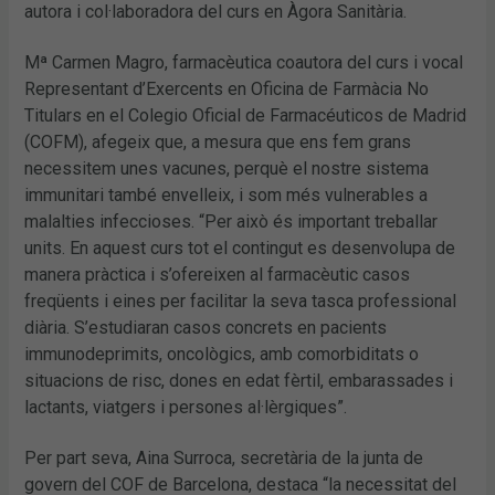
autora i col·laboradora del curs en Àgora Sanitària.
Mª Carmen Magro, farmacèutica coautora del curs i vocal
Representant d’Exercents en Oficina de Farmàcia No
Titulars en el Colegio Oficial de Farmacéuticos de Madrid
(COFM), afegeix que, a mesura que ens fem grans
necessitem unes vacunes, perquè el nostre sistema
immunitari també envelleix, i som més vulnerables a
malalties infeccioses. “Per això és important treballar
units. En aquest curs tot el contingut es desenvolupa de
manera pràctica i s’ofereixen al farmacèutic casos
freqüents i eines per facilitar la seva tasca professional
diària. S’estudiaran casos concrets en pacients
immunodeprimits, oncològics, amb comorbiditats o
situacions de risc, dones en edat fèrtil, embarassades i
lactants, viatgers i persones al·lèrgiques”.
Per part seva, Aina Surroca, secretària de la junta de
govern del COF de Barcelona, destaca “la necessitat del