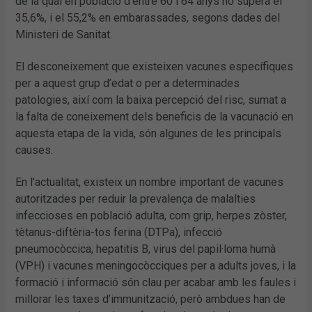
de la qual en població d’entre 60 i 64 anys no supera el
35,6%, i el 55,2% en embarassades, segons dades del
Ministeri de Sanitat.
El desconeixement que existeixen vacunes específiques
per a aquest grup d’edat o per a determinades
patologies, així com la baixa percepció del risc, sumat a
la falta de coneixement dels beneficis de la vacunació en
aquesta etapa de la vida, són algunes de les principals
causes.
En l’actualitat, existeix un nombre important de vacunes
autoritzades per reduir la prevalença de malalties
infeccioses en població adulta, com grip, herpes zòster,
tètanus-diftèria-tos ferina (DTPa), infecció
pneumocòccica, hepatitis B, virus del papil·loma humà
(VPH) i vacunes meningocòcciques per a adults joves, i la
formació i informació són clau per acabar amb les faules i
millorar les taxes d’immunització, però ambdues han de