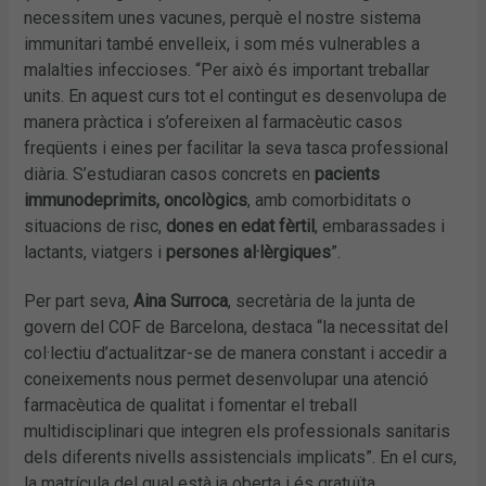
necessitem unes vacunes, perquè el nostre sistema
immunitari també envelleix, i som més vulnerables a
malalties infeccioses. “Per això és important treballar
units. En aquest curs tot el contingut es desenvolupa de
manera pràctica i s’ofereixen al farmacèutic casos
freqüents i eines per facilitar la seva tasca professional
diària. S’estudiaran casos concrets en
pacients
immunodeprimits, oncològics
, amb comorbiditats o
situacions de risc,
dones en edat fèrtil
, embarassades i
lactants, viatgers i
persones al·lèrgiques
”.
Per part seva,
Aina Surroca
, secretària de la junta de
govern del COF de Barcelona, destaca “la necessitat del
col·lectiu d’actualitzar-se de manera constant i accedir a
coneixements nous permet desenvolupar una atenció
farmacèutica de qualitat i fomentar el treball
multidisciplinari que integren els professionals sanitaris
dels diferents nivells assistencials implicats”. En el curs,
la matrícula del qual està ja oberta i és gratuïta,