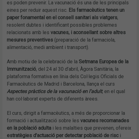
es poden prevenir. La vacunació és una de les principals
eines per reduir aquest risc.
Els farmacèutics tenen un
paper fonamental en el consell sanitari als viatgers
,
resolent dubtes i identificant possibles problemes
relacionats amb les
vacunes, i aconsellant sobre altres
mesures preventives
(preparació de la farmaciola,
alimentació, medi ambient i transport).
Amb motiu de la celebració de la
Setmana Europea de la
Immunització
, del 24 al 30 d’abril, Àgora Sanitària, la
plataforma formativa en línia dels Col·legis Oficials de
Farmacèutics de Madrid i Barcelona, llança el curs
Aspectes pràctics de la vacunació en l’adult
, en el qual
han col·laborat experts de diferents àrees.
El curs, dirigit a farmacèutics, a més de proporcionar la
formació i actualització sobre les
vacunes recomanades
en la població adulta
i les malalties que prevenen, ofereix
estratègies d’actuació per detectar població de risc
i