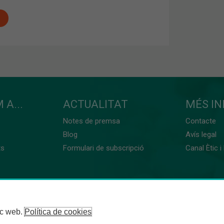
 A...
ACTUALITAT
MÉS I
Notes de premsa
Contacte
Blog
Avís legal
ts
Formulari de subscripció
Canal Ètic i
loc web.
Política de cookies