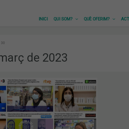
INICI
QUI SOM?
QUÈ OFERIM?
ACT
30
 març de 2023
MENT
TS