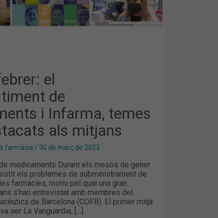
ebrer: el
timent de
ents i Infarma, temes
tacats als mitjans
es farmàcia
/
30 de març de 2023
de medicaments Durant els mesos de gener
rsistit els problemes de subministrament de
es farmàcies, motiu pel qual una gran
tjans s’han entrevistat amb membres del
acèutics de Barcelona (COFB). El primer mitjà
va ser La Vanguardia, […]