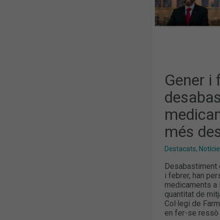
MÉS
DESTACATS
ALS
MITJANS
Gener i f
desabas
medicam
més des
Destacats
,
Notíci
Desabastiment 
i febrer, han pe
medicaments a l
quantitat de mi
Col·legi de Farm
en fer-se ressò 