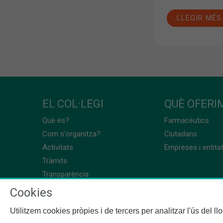
LLEGIR MÉS
EL COL·LEGI
QUÈ OFERIM
Què és?
Farmacèutics
Com s'organitza?
Ciutadans
Activitats
Empreses i entita
Tràmits
Transparència
Cookies
Utilitzem cookies pròpies i de tercers per analitzar l'ús del l