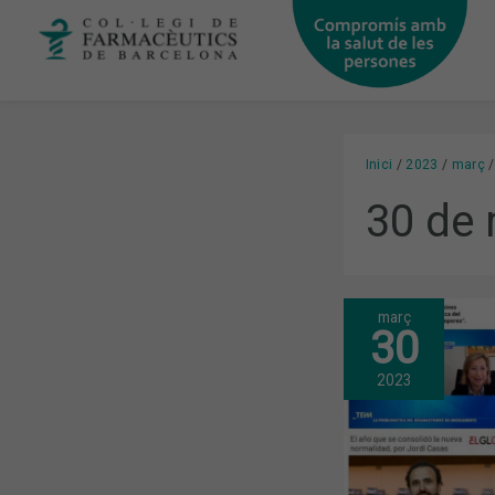
Vés
al
contingut
Inici
2023
març
30 de
març
GENER
30
I
FEBRER:
EL
2023
DESABASTI
DE
MEDICAMEN
I
INFARMA,
TEMES