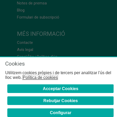
Notes de premsa
Blog
Formulari de subscripció
MÉS INFORMACIÓ
Contacte
Avís legal
Canal Ètic i Política d’ús
Cookies
Utilitzem cookies pròpies i de tercers per analitzar l'ús del
lloc web.
Política de cookies
Acceptar Cookies
Rebutjar Cookies
Configurar