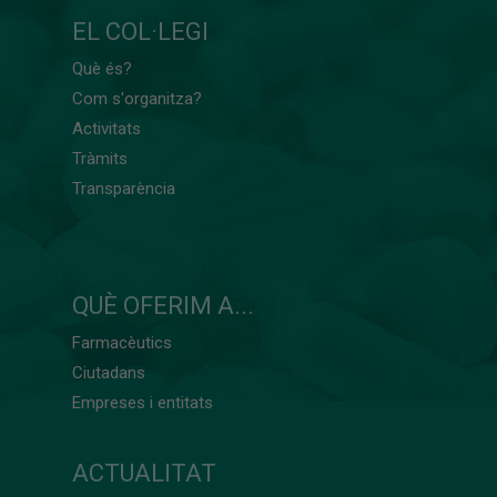
EL COL·LEGI
Què és?
Com s'organitza?
Activitats
Tràmits
Transparència
QUÈ OFERIM A...
Farmacèutics
Ciutadans
Empreses i entitats
ACTUALITAT