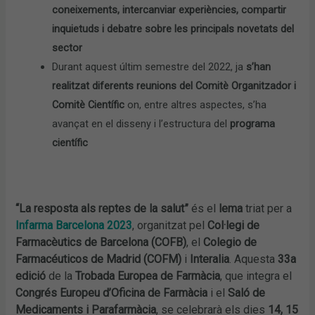
coneixements, intercanviar experiències, compartir
inquietuds i debatre sobre les principals novetats del
sector
Durant aquest últim semestre del 2022, ja
s’han
realitzat diferents reunions del Comitè Organitzador i
Comitè Científic
on, entre altres aspectes, s’ha
avançat en el disseny i l’estructura del
programa
científic
“La resposta als reptes de la salut”
és el
lema
triat per a
Infarma Barcelona 2023
, organitzat pel
Col·legi de
Farmacèutics de Barcelona (COFB)
, el
Colegio de
Farmacéuticos de Madrid (COFM)
i
Interalia
. Aquesta
33a
edició
de la
Trobada Europea de Farmàcia
, que integra el
Congrés Europeu d’Oficina de Farmàcia
i el
Saló de
Medicaments i Parafarmàcia
, se celebrarà els dies
14, 15