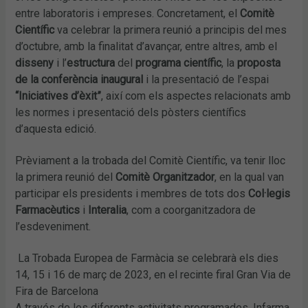
entre laboratoris i empreses. Concretament, el
Comitè
Científic
va celebrar la primera reunió a principis del mes
d’octubre, amb la finalitat d’avançar, entre altres, amb el
disseny
i l’
estructura
del
programa científic
, la
proposta
de la conferència inaugural
i la presentació de l’espai
“Iniciatives d’èxit”
, així com els aspectes relacionats amb
les normes i presentació dels pòsters científics
d’aquesta edició.
Prèviament a la trobada del Comitè Científic, va tenir lloc
la primera reunió del
Comitè Organitzador
, en la qual van
participar els presidents i membres de tots dos
Col·legis
Farmacèutics
i
Interalia
, com a coorganitzadora de
l’esdeveniment.
La Trobada Europea de Farmàcia se celebrarà els dies
14, 15 i 16 de març de 2023, en el recinte firal Gran Via de
Fira de Barcelona
A través de les diferents activitats programades, Infarma