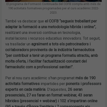
El programa de Formació Continuada del COFB compta amb més de
190 activitats formatives programades per al curs acadèmic 2022-
2023.
També va destacar que
el COFB “segueix treballant per
adaptar la formació a una metodologia híbrida i online”,
realitzant una inversió contínua en tecnologia,
instal·lacions i recursos educatius innovadors. Tot seguit,
va traslladar un
agraïment a tots els patrocinadors i
col·laboradors provinents de la indústria farmacèutica
“per contribuir a tenir un programa formatiu atractiu, amb
molta oferta, i facilitar l’actualització constant del
farmacèutic com a professional sanitari”.
Per al nou curs acadèmic s’han programat
més de 190
activitats formatives
impartides per
ponents i professors
experts en cada matèria
. D’aquestes,
26 seran
presencials, 27 es faran en format webinar, 43 seran
híbrides (presencial + webinar) i 102 s’impartiran online
(95 a través d’Àgora Sanitària i 7 corresponents als