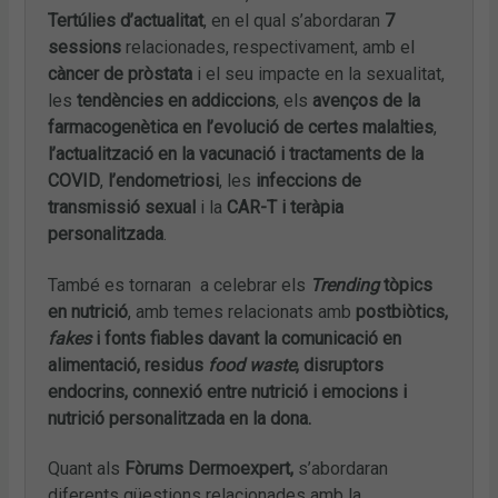
Tertúlies d’actualitat
, en el qual s’abordaran
7
sessions
relacionades, respectivament, amb el
càncer de pròstata
i el seu impacte en la sexualitat,
les
tendències en addiccions
, els
avenços de la
farmacogenètica en l’evolució de certes malalties
,
l’actualització en la vacunació i tractaments de la
COVID
,
l’endometriosi
, les
infeccions de
transmissió sexual
i la
CAR-T i teràpia
personalitzada
.
També es tornaran a celebrar els
Trending
tòpics
en nutrició
, amb temes relacionats amb
postbiòtics,
fakes
i fonts fiables davant la comunicació en
alimentació, residus
food waste
, disruptors
endocrins, connexió entre nutrició i emocions i
nutrició personalitzada en la dona.
Quant als
Fòrums Dermoexpert,
s’abordaran
diferents qüestions relacionades amb la