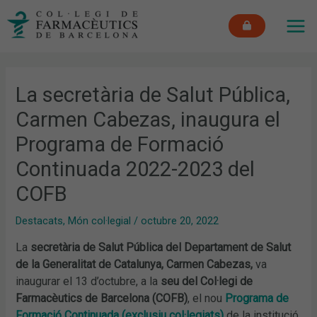
Vés
MAI
al
ME
contingut
La secretària de Salut Pública,
Carmen Cabezas, inaugura el
Programa de Formació
Continuada 2022-2023 del
COFB
Destacats
,
Món col·legial
/
octubre 20, 2022
La
secretària de Salut Pública del Departament de Salut
de la Generalitat de Catalunya, Carmen Cabezas,
va
inaugurar el 13 d’octubre, a la
seu del Col·legi de
Farmacèutics de Barcelona (COFB)
, el nou
Programa de
Formació Continuada (exclusiu col·legiats)
de la institució.