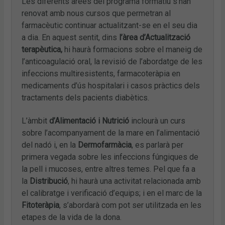
Les diferents àrees del programa formatiu s’han
renovat amb nous cursos que permetran al
farmacèutic continuar actualitzant-se en el seu dia
a dia. En aquest sentit, dins
l’àrea d’Actualització
terapèutica,
hi haurà formacions sobre el maneig de
l’anticoagulació oral, la revisió de l’abordatge de les
infeccions multiresistents, farmacoteràpia en
medicaments d’ús hospitalari i casos pràctics dels
tractaments dels pacients diabètics.
L’àmbit
d’Alimentació i Nutrició
inclourà un curs
sobre l’acompanyament de la mare en l’alimentació
del nadó i, en la
Dermofarmàcia
, es parlarà per
primera vegada sobre les infeccions fúngiques de
la pell i mucoses, entre altres temes. Pel que fa a
la
Distribució
, hi haurà una activitat relacionada amb
el calibratge i verificació d’equips; i en el marc de la
Fitoteràpia
, s’abordarà com pot ser utilitzada en les
etapes de la vida de la dona.