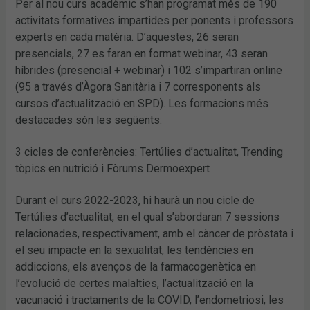
Per al nou curs acadèmic s’han programat més de 190
activitats formatives impartides per ponents i professors
experts en cada matèria. D’aquestes, 26 seran
presencials, 27 es faran en format webinar, 43 seran
híbrides (presencial + webinar) i 102 s’impartiran online
(95 a través d’Àgora Sanitària i 7 corresponents als
cursos d’actualització en SPD). Les formacions més
destacades són les següents:
3 cicles de conferències: Tertúlies d’actualitat, Trending
tòpics en nutrició i Fòrums Dermoexpert
Durant el curs 2022-2023, hi haurà un nou cicle de
Tertúlies d’actualitat, en el qual s’abordaran 7 sessions
relacionades, respectivament, amb el càncer de pròstata i
el seu impacte en la sexualitat, les tendències en
addiccions, els avenços de la farmacogenètica en
l’evolució de certes malalties, l’actualització en la
vacunació i tractaments de la COVID, l’endometriosi, les