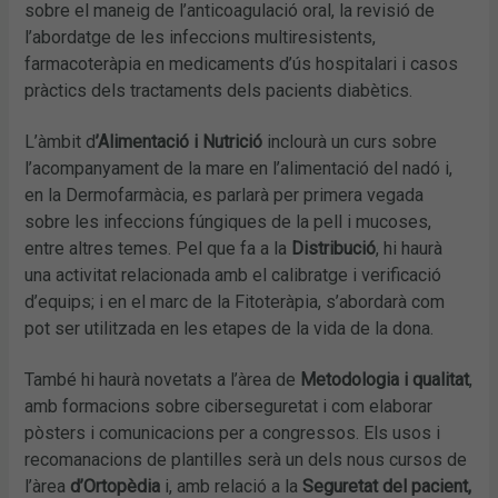
sobre el maneig de l’anticoagulació oral, la revisió de
l’abordatge de les infeccions multiresistents,
farmacoteràpia en medicaments d’ús hospitalari i casos
pràctics dels tractaments dels pacients diabètics.
L’àmbit d
’Alimentació i Nutrició
inclourà un curs sobre
l’acompanyament de la mare en l’alimentació del nadó i,
en la Dermofarmàcia, es parlarà per primera vegada
sobre les infeccions fúngiques de la pell i mucoses,
entre altres temes. Pel que fa a la
Distribució
, hi haurà
una activitat relacionada amb el calibratge i verificació
d’equips; i en el marc de la Fitoteràpia, s’abordarà com
pot ser utilitzada en les etapes de la vida de la dona.
També hi haurà novetats a l’àrea de
Metodologia i qualitat
,
amb formacions sobre ciberseguretat i com elaborar
pòsters i comunicacions per a congressos. Els usos i
recomanacions de plantilles serà un dels nous cursos de
l’àrea
d’Ortopèdia
i, amb relació a la
Seguretat del pacient,