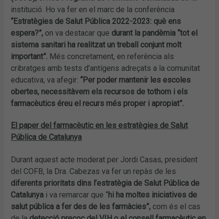
institució. Ho va fer en el marc de la conferència
“Estratègies de Salut Pública 2022-2023: què ens
espera?”,
on va destacar que
durant la pandèmia “tot el
sistema sanitari ha realitzat un treball conjunt molt
important”.
Més concretament, en referència als
cribratges amb tests d’antígens adreçats a la comunitat
educativa, va afegir:
“Per poder mantenir les escoles
obertes, necessitàvem els recursos de tothom i els
farmacèutics éreu el recurs més proper i apropiat”.
El paper del farmacèutic en les estratègies de Salut
Pública de Catalunya
Durant aquest acte moderat per Jordi Casas, president
del COFB, la Dra. Cabezas va fer un repàs de les
diferents prioritats dins l’estratègia de Salut Pública de
Catalunya
i va remarcar que “
hi ha moltes iniciatives de
salut pública a fer des de les farmàcies”,
com és el cas
de la
detecció precoç del VIH o el consell farmacèutic en