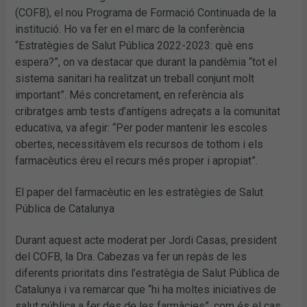
(COFB), el nou Programa de Formació Continuada de la
institució. Ho va fer en el marc de la conferència
“Estratègies de Salut Pública 2022-2023: què ens
espera?”, on va destacar que durant la pandèmia “tot el
sistema sanitari ha realitzat un treball conjunt molt
important”. Més concretament, en referència als
cribratges amb tests d’antígens adreçats a la comunitat
educativa, va afegir: “Per poder mantenir les escoles
obertes, necessitàvem els recursos de tothom i els
farmacèutics éreu el recurs més proper i apropiat”.
El paper del farmacèutic en les estratègies de Salut
Pública de Catalunya
Durant aquest acte moderat per Jordi Casas, president
del COFB, la Dra. Cabezas va fer un repàs de les
diferents prioritats dins l’estratègia de Salut Pública de
Catalunya i va remarcar que “hi ha moltes iniciatives de
salut pública a fer des de les farmàcies”, com és el cas