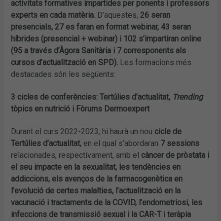
activitats formatives impartides per ponents i professors
experts en cada matèria
. D’aquestes,
26 seran
presencials, 27 es faran en format webinar, 43 seran
híbrides (presencial + webinar) i 102 s’impartiran online
(95 a través d’Àgora Sanitària i 7 corresponents als
cursos d’actualització en SPD).
Les formacions més
destacades són les següents:
3 cicles de conferències: Tertúlies d’actualitat,
Trending
tòpics en nutrició i Fòrums Dermoexpert
Durant el curs 2022-2023, hi haurà un nou
cicle de
Tertúlies d’actualitat,
en el qual s’abordaran
7 sessions
relacionades, respectivament, amb el
càncer de pròstata i
el seu impacte en la sexualitat, les tendències en
addiccions, els avenços de la farmacogenètica en
l’evolució de certes malalties, l’actualització en la
vacunació i tractaments de la COVID, l’endometriosi, les
infeccions de transmissió sexual i la CAR-T i teràpia