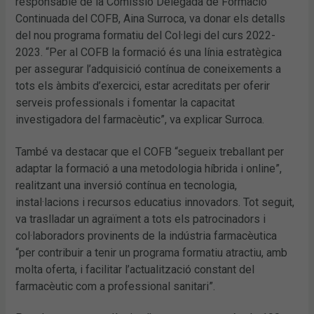
responsable de la Comissió Delegada de Formació
Continuada del COFB, Aina Surroca, va donar els detalls
del nou programa formatiu del Col·legi del curs 2022-
2023. “Per al COFB la formació és una línia estratègica
per assegurar l’adquisició contínua de coneixements a
tots els àmbits d’exercici, estar acreditats per oferir
serveis professionals i fomentar la capacitat
investigadora del farmacèutic”, va explicar Surroca.
També va destacar que el COFB “segueix treballant per
adaptar la formació a una metodologia híbrida i online”,
realitzant una inversió contínua en tecnologia,
instal·lacions i recursos educatius innovadors. Tot seguit,
va traslladar un agraïment a tots els patrocinadors i
col·laboradors provinents de la indústria farmacèutica
“per contribuir a tenir un programa formatiu atractiu, amb
molta oferta, i facilitar l’actualització constant del
farmacèutic com a professional sanitari”.