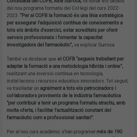
Continuada del COFB, Aina Surroca,
va donar els detalls
del nou programa formatiu del Col·legi del curs 2022-
2023.
“Per al COFB la formació és una línia estratègica
per assegurar l’adquisició contínua de coneixements a
tots els àmbits d’exercici, estar acreditats per oferir
serveis professionals i fomentar la capacitat
investigadora del farmacèutic”,
va explicar Surroca.
També va destacar que
el COFB “segueix treballant per
adaptar la formació a una metodologia híbrida i online”,
realitzant una inversió contínua en tecnologia,
instal·lacions i recursos educatius innovadors. Tot seguit,
va traslladar un
agraïment a tots els patrocinadors i
col·laboradors provinents de la indústria farmacèutica
“per contribuir a tenir un programa formatiu atractiu, amb
molta oferta, i facilitar l’actualització constant del
farmacèutic com a professional sanitari”.
Per al nou curs acadèmic s’han programat
més de 190