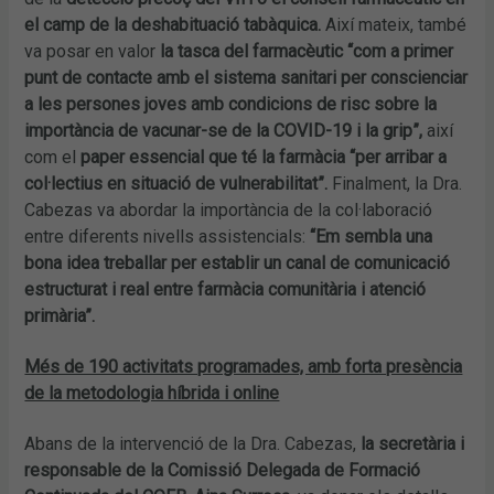
el camp de la deshabituació tabàquica.
Així mateix, també
va posar en valor
la tasca del farmacèutic “com a primer
punt de contacte amb el sistema sanitari per conscienciar
a les persones joves amb condicions de risc sobre la
importància de vacunar-se de la COVID-19 i la grip”,
així
com el
paper essencial que té la farmàcia “per arribar a
col·lectius en situació de vulnerabilitat”.
Finalment, la Dra.
Cabezas va abordar la importància de la col·laboració
entre diferents nivells assistencials:
“Em sembla una
bona idea treballar per establir un canal de comunicació
estructurat i real entre farmàcia comunitària i atenció
primària”.
Més de 190 activitats programades, amb forta presència
de la metodologia híbrida i online
Abans de la intervenció de la Dra. Cabezas,
la secretària i
responsable de la Comissió Delegada de Formació