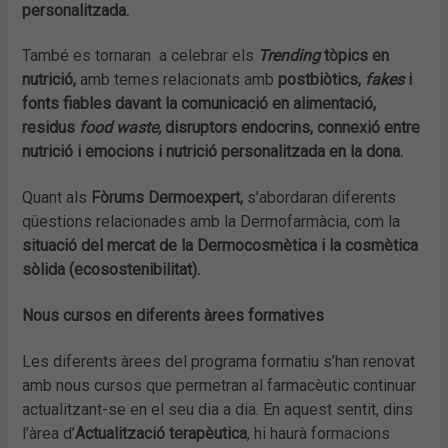
personalitzada.
També es tornaran a celebrar els
Trending
tòpics en
nutrició,
amb temes relacionats amb
postbiòtics,
fakes
i
fonts fiables davant la comunicació en alimentació,
residus
food waste,
disruptors endocrins, connexió entre
nutrició i emocions i nutrició personalitzada en la dona.
Quant als
Fòrums Dermoexpert,
s’abordaran diferents
qüestions relacionades amb la Dermofarmàcia, com la
situació del mercat de la Dermocosmètica i la cosmètica
sòlida (ecosostenibilitat).
Nous cursos en diferents àrees formatives
Les diferents àrees del programa formatiu s’han renovat
amb nous cursos que permetran al farmacèutic continuar
actualitzant-se en el seu dia a dia. En aquest sentit, dins
l’àrea d’
Actualització terapèutica
, hi haurà formacions