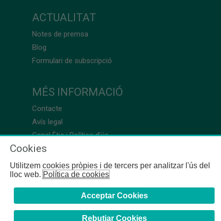
ACTUALITAT
Notes de premsa
Blog
Formulari de subscripció
MÉS INFORMACIÓ
Contacte
Avís legal
Canal Ètic i Política d’ús
Cookies
Utilitzem cookies pròpies i de tercers per analitzar l'ús del
lloc web.
Política de cookies
Acceptar Cookies
Rebutjar Cookies