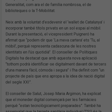
Generalitat, com ara el de família nombrosa, el de
biblioteques o la T-Mobilitat.
Neix amb la voluntat d’esdevenir el ‘wallet de Catalunya’ i
incorporar també títols privats en un sol espai al mòbil.
Durant la presentació, el vicepresident Puigneró ha
afirmat que “podem dir que ‘La meva cartera’ ets ‘Tu, al
mòbil’, perquè representa cadascuna de les nostres
identitats en l’ús quotidià”. El conseller de Polítiques
Digitals ha destacat que amb aquesta nova aplicació
“tothom podrà identificar-se digitalment davant de tercers
d’una manera fàcil, còmoda i segura” i l’ha definit com “un
projecte de país que ens apropa a la idea de nació digital
del segle XXI”.
El conseller de Salut, Josep Maria Argimon, ha explicat
que el moneder digital començarà per les farmàcies
perquè “estan tecnològicament preparades”. També ha
assenyalat que la targeta sanitària individual (TSI) és la