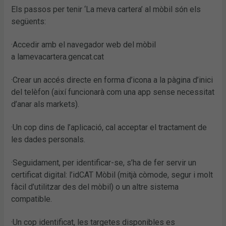
Els passos per tenir ‘La meva cartera’ al mòbil són els
següents:
·Accedir amb el navegador web del mòbil
a lamevacartera.gencat.cat
·Crear un accés directe en forma d’icona a la pàgina d’inici
del telèfon (així funcionarà com una app sense necessitat
d’anar als markets).
·Un cop dins de l’aplicació, cal acceptar el tractament de
les dades personals.
·Seguidament, per identificar-se, s’ha de fer servir un
certificat digital: l’idCAT Mòbil (mitjà còmode, segur i molt
fàcil d’utilitzar des del mòbil) o un altre sistema
compatible.
·Un cop identificat, les targetes disponibles es