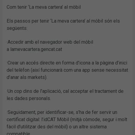
Com tenir ‘La meva cartera’ al mòbil
Els passos per tenir ‘La meva cartera’ al mòbil són els
següents:
·Accedir amb el navegador web del mòbil
a lamevacartera.gencat.cat
·Crear un accés directe en forma d’icona a la pàgina d’inici
del telèfon (així funcionarà com una app sense necessitat
d’anar als markets).
·Un cop dins de l’aplicació, cal acceptar el tractament de
les dades personals.
·Seguidament, per identificar-se, s’ha de fer servir un
certificat digital: l’idCAT Mòbil (mitjà còmode, segur i molt
fàcil d’utilitzar des del mòbil) o un altre sistema
compatible.