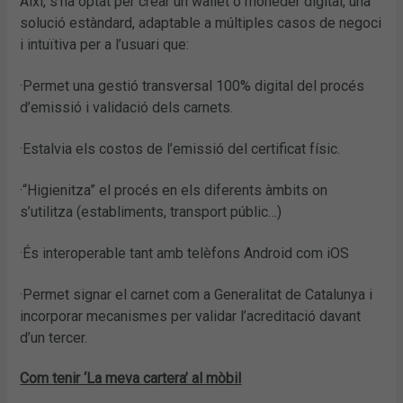
Així, s’ha optat per crear un wallet o moneder digital, una
solució estàndard, adaptable a múltiples casos de negoci
i intuïtiva per a l’usuari que:
·Permet una gestió transversal 100% digital del procés
d’emissió i validació dels carnets.
·Estalvia els costos de l’emissió del certificat físic.
·“Higienitza” el procés en els diferents àmbits on
s’utilitza (establiments, transport públic…)
·És interoperable tant amb telèfons Android com iOS
·Permet signar el carnet com a Generalitat de Catalunya i
incorporar mecanismes per validar l’acreditació davant
d’un tercer.
Com tenir ‘La meva cartera’ al mòbil