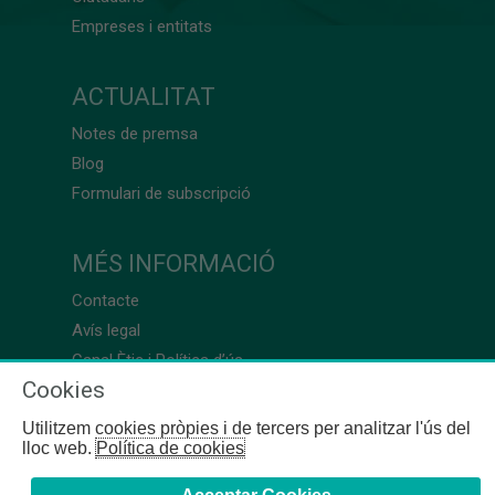
Empreses i entitats
ACTUALITAT
Notes de premsa
Blog
Formulari de subscripció
MÉS INFORMACIÓ
Contacte
Avís legal
Canal Ètic i Política d’ús
Cookies
Utilitzem cookies pròpies i de tercers per analitzar l'ús del
lloc web.
Política de cookies