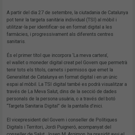
A partir del dia 27 de setembre, la ciutadania de Catalunya
pot tenir la targeta sanitària individual (TSI) al mòbil i
utilitzar-la per identificar-se en format digital a les
farmàcies, i progressivament als diferents centres
sanitaris.
És el primer títol que incorpora ‘La meva cartera’,
el wallet o moneder digital creat pel Govern que permetrà
tenir tots els títols, carnets i permisos que emet la
Generalitat de Catalunya en format digital i en un únic
espai al mòbil. La TSI digital també es podrà visualitzar a
través de La Meva Salut, dins de la secció de dades
personals de la persona usuària, o a través del botó
“Targeta Sanitaria Digital” de la pantalla d’inici.
El vicepresident del Govern i conseller de Polítiques
Digitals i Territori, Jordi Puigneró, acompanyat del
conseller de Salut, Josep M. Argimon, ha presidit avui el