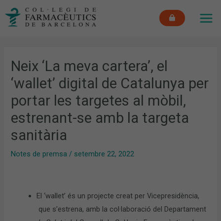
Vés
MAI
al
ME
contingut
Neix ‘La meva cartera’, el
‘wallet’ digital de Catalunya per
portar les targetes al mòbil,
estrenant-se amb la targeta
sanitària
Notes de premsa
/
setembre 22, 2022
El ‘wallet’ és un projecte creat per Vicepresidència,
que s’estrena, amb la col·laboració del Departament