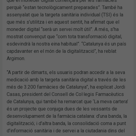
que el moneder digital començarà per les farmàcies
perquè “estan tecnològicament preparades”. També ha
assenyalat que la targeta sanitària individual (TSI) és la
que més s’utilitza i en aquest sentit, ha afirmat que el
moneder digital “serà un servei molt útil”. A més, s’ha
mostrat convençut que “com tota transformació digital,
esdevindrà la nostra eina habitual”. “Catalunya és un país
capdavanter en el món de la digitalització”, ha reblat
Argimon.
“A partir de dimarts, els usuaris podran accedir a la seva
medicació amb la targeta sanitària digital a través de les
més de 3.200 farmàcies de Catalunya”, ha explicat Jordi
Casas, president del Consell de Col·legis Farmacèutics
de Catalunya, qui també ha remarcat que ‘La meva cartera’
és un projecte que conjuga dues de les vessants de
desenvolupament de la farmàcia catalana: d’una banda, la
digitalització; i d’altra banda, la consolidació coma a punt
d’informació sanitària i de servei a la ciutadania dins del