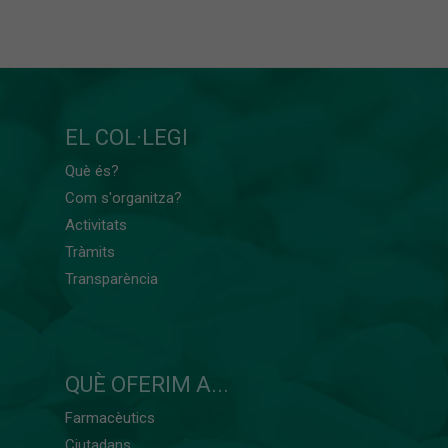
EL COL·LEGI
Què és?
Com s'organitza?
Activitats
Tràmits
Transparència
QUÈ OFERIM A...
Farmacèutics
Ciutadans