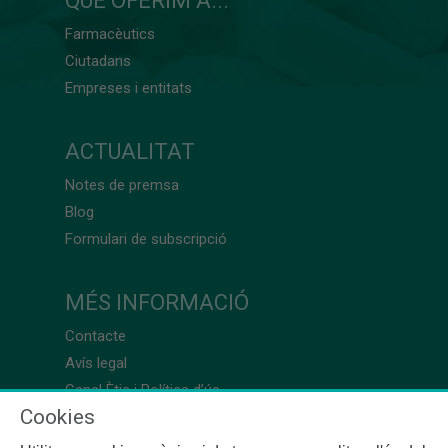
QUÈ OFERIM A...
Farmacèutics
Ciutadans
Empreses i entitats
ACTUALITAT
Notes de premsa
Blog
Formulari de subscripció
MÉS INFORMACIÓ
Contacte
Avís legal
Canal Ètic i Política d’ús
Cookies