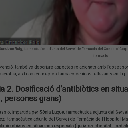
rtonobes Roig
, farmacèutica adjunta del Servei de Farmàcia del Consorci Corpo
formació.
ervenció, també va descriure aspectes relacionats amb l’assesso
microbià, així com conceptes farmacotécnicos rellevants en la pr
a 2. Dosificació d’antibiòtics en situ
a, persones grans)
essió, impartida per
Sònia Luque
, farmacèutica adjunta del Serve
dez
, farmacèutica adjunta del Servei de Farmàcia de l’Hospital Mat
timicrobians en situacions especials (geriatria, obesitat i pediatr