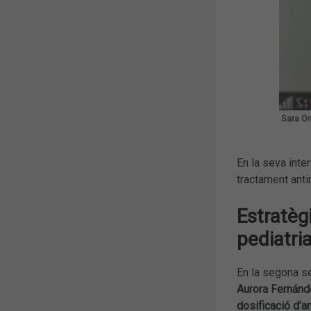
Sara O
En la seva int
tractament anti
Estratègi
pediatri
En la segona s
Aurora Fernán
dosificació d’an