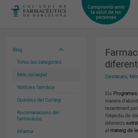
Vés
al
contingut
Farmacè
Blog
diferent
Totes les categories
Món col·legial
Destacats
,
Món 
Notícies farmàcia
Els
Programes 
Opinions del Col·legi
manera d’aborda
recentment pe
Recomanacions del
l’objectiu de d
farmacèutic
diferents
estra
el
maneig de le
Infarma