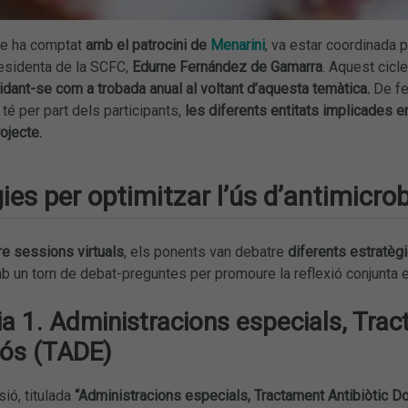
ue ha comptat
amb el patrocini de
Menarini
, va estar coordinada 
presidenta de la SCFC,
Edurne Fernández de Gamarra
. Aquest cicl
lidant-se com a trobada anual al voltant d’aquesta temàtica.
De fe
té per part dels participants,
les diferents entitats implicades en
rojecte.
ies per optimitzar l’ús d’antimicro
re sessions virtuals
, els ponents van debatre
diferents estratègi
un torn de debat-preguntes per promoure la reflexió conjunta en
ia 1. Administracions especials, Trac
ós (TADE)
ió, titulada
“Administracions especials, Tractament Antibiòtic D