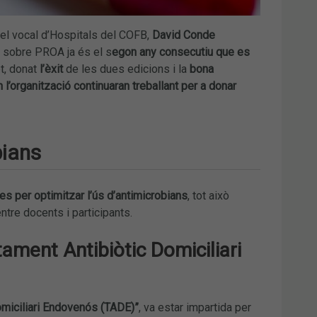
pel vocal d’Hospitals del COFB,
David Conde
e sobre PROA ja és el s
egon any consecutiu que es
t, donat
l’èxit
de les dues edicions i la
bona
 l’organització continuaran treballant per a donar
bians
es per optimitzar l’ús d’antimicrobians
, tot això
tre docents i participants.
tament Antibiòtic Domiciliari
omiciliari Endovenós (TADE)”
, va estar impartida per