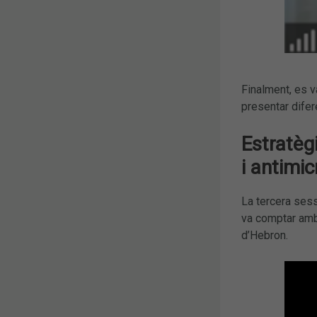
Finalment, es v
presentar difer
Estratèg
i antimi
La tercera sess
va comptar amb
d’Hebron.