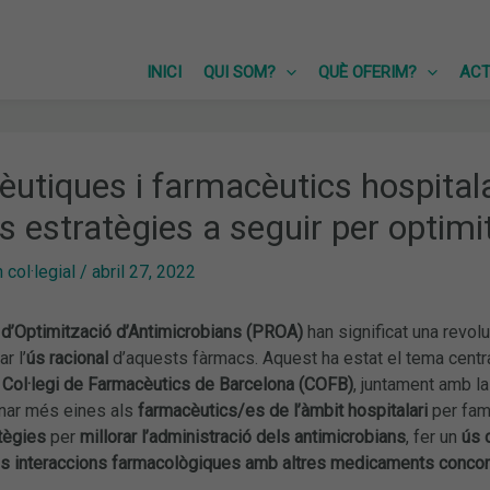
INICI
QUI SOM?
QUÈ OFERIM?
ACT
utiques i farmacèutics hospitala
s estratègies a seguir per optimi
col·legial
/
abril 27, 2022
d’Optimització d’Antimicrobians (PROA)
han significat una revolu
r l’
ús racional
d’aquests fàrmacs. Aquest ha estat el tema centra
l
Col·legi de Farmacèutics de Barcelona (COFB)
, juntament amb l
onar més eines als
farmacèutics/es de l’àmbit hospitalari
per fam
tègies
per
millorar l’administració dels antimicrobians
, fer un
ús 
s interaccions farmacològiques amb altres medicaments conco