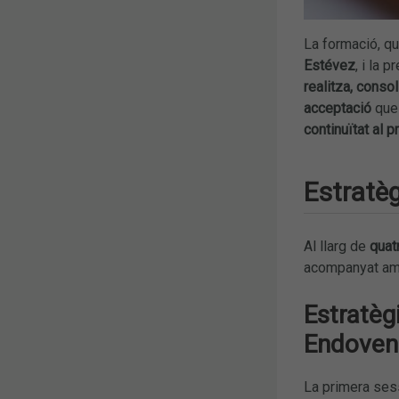
La formació, q
Estévez
, i la 
realitza, conso
acceptació
que 
continuïtat al p
Estratèg
Al llarg de
quat
acompanyat amb 
Estratèg
Endoven
La primera sess