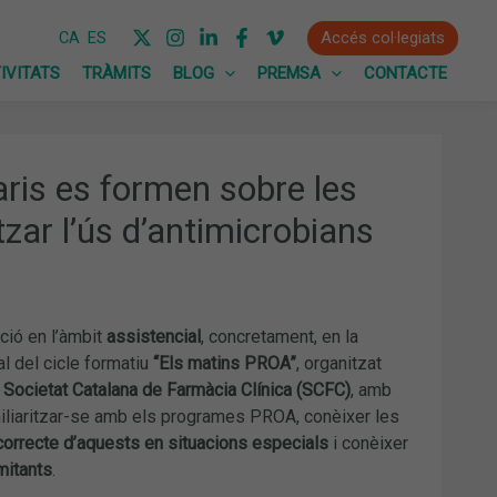
Accés col·legiats
CA
ES
IVITATS
TRÀMITS
BLOG
PREMSA
CONTACTE
ris es formen sobre les
tzar l’ús d’antimicrobians
ció en l’àmbit
assistencial
, concretament, en la
l del cicle formatiu
“Els matins PROA”
, organitzat
a
Societat Catalana de Farmàcia Clínica (SCFC)
, amb
iliaritzar-se amb els programes PROA, conèixer les
correcte d’aquests en situacions especials
i conèixer
mitants
.