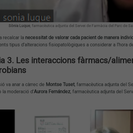
Sònia Luque
, farmacèutica adjunta del Servei de Farmàcia del Parc de S
a recalcar la
necessitat de valorar cada pacient de manera indivi
ents tipus d’alteracions fisiopatològiques a considerar a l’hora
ia 3. Les interaccions fàrmacs/alim
crobians
ió va anar a càrrec de
Montse Tuset
, farmacèutica adjunta del Se
 la moderació d’
Aurora Fernández
, farmacèutica adjunta del Serv