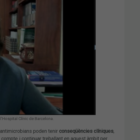
l’Hospital Clínic de Barcelona.
 antimicrobians poden tenir
conseqüències clíniques
,
en compte i continuar treballant en aquest àmbit per