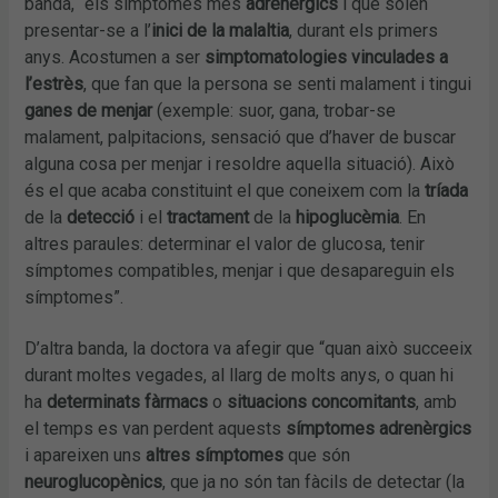
banda, “els símptomes més
adrenèrgics
i que solen
presentar-se a l’
inici de la malaltia
, durant els primers
anys. Acostumen a ser
simptomatologies vinculades a
l’estrès
, que fan que la persona se senti malament i tingui
ganes de menjar
(exemple: suor, gana, trobar-se
malament, palpitacions, sensació que d’haver de buscar
alguna cosa per menjar i resoldre aquella situació). Això
és el que acaba constituint el que coneixem com la
tríada
de la
detecció
i el
tractament
de la
hipoglucèmia
. En
altres paraules: determinar el valor de glucosa, tenir
símptomes compatibles, menjar i que desapareguin els
símptomes”.
D’altra banda, la doctora va afegir que “quan això succeeix
durant moltes vegades, al llarg de molts anys, o quan hi
ha
determinats fàrmacs
o
situacions concomitants
, amb
el temps es van perdent aquests
símptomes adrenèrgics
i apareixen uns
altres símptomes
que són
neuroglucopènics
, que ja no són tan fàcils de detectar (la