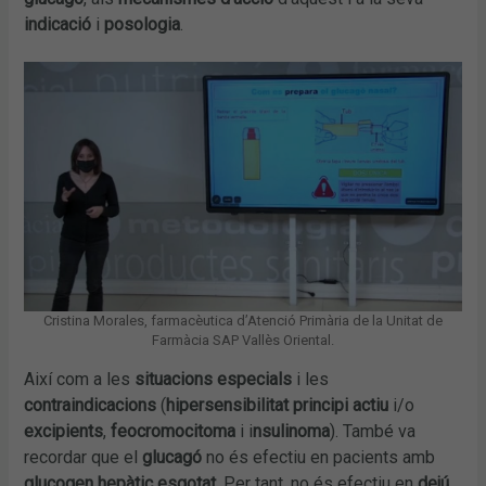
indicació
i
posologia
.
Cristina Morales, farmacèutica d’Atenció Primària de la Unitat de
Farmàcia SAP Vallès Oriental.
Així com a les
situacions especials
i les
contraindicacions
(
hipersensibilitat principi actiu
i/o
excipients
,
feocromocitoma
i i
nsulinoma
). També va
recordar que el
glucagó
no és efectiu en pacients amb
glucogen hepàtic esgotat
. Per tant, no és efectiu en
dejú