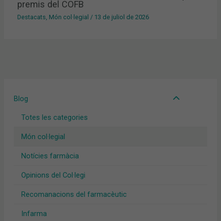
premis del COFB
Destacats
,
Món col·legial
/
13 de juliol de 2026
Blog
Totes les categories
Món col·legial
Notícies farmàcia
Opinions del Col·legi
Recomanacions del farmacèutic
Infarma