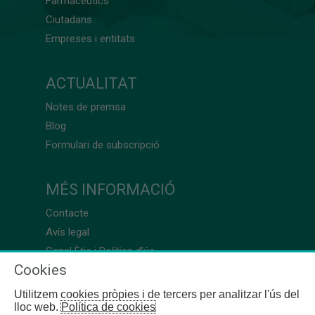
Farmacèutics
Ciutadans
Empreses i entitats
ACTUALITAT
Notes de premsa
Blog
Formulari de subscripció
MÉS INFORMACIÓ
Contacte
Avís legal
Canal Ètic i Política d’ús
Cookies
Utilitzem cookies pròpies i de tercers per analitzar l'ús del
lloc web.
Política de cookies