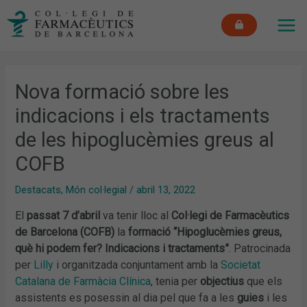
Vés
MAI
al
ME
contingut
Nova formació sobre les
indicacions i els tractaments
de les hipoglucèmies greus al
COFB
Destacats
,
Món col·legial
/
abril 13, 2022
El
passat 7 d’abril
va tenir lloc al
Col·legi de Farmacèutics
de Barcelona (COFB)
la
formació
“Hipoglucèmies greus,
què hi podem fer? Indicacions i tractaments”
. Patrocinada
per
Lilly
i organitzada conjuntament amb la
Societat
Catalana de Farmàcia Clínica
, tenia per
objectius
que els
assistents es posessin al dia pel que fa a les
guies
i les