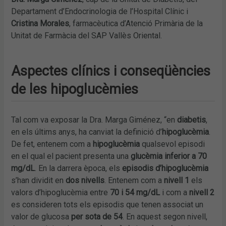
Departament d’Endocrinologia de l’Hospital Clínic i
Cristina Morales
, farmacèutica d’Atenció Primària de la
Unitat de Farmàcia del SAP Vallès Oriental.
Aspectes clínics i conseqüències
de les hipoglucèmies
Tal com va exposar la Dra. Marga Giménez, “en
diabetis
,
en els últims anys, ha canviat la definició d’
hipoglucèmia
.
De fet, entenem com a
hipoglucèmia
qualsevol episodi
en el qual el pacient presenta una
glucèmia inferior a 70
mg/dL
. En la darrera època, els
episodis d’hipoglucèmia
s’han dividit en
dos nivells
. Entenem com a
nivell 1
els
valors d’hipoglucèmia entre
70 i 54 mg/dL
i com a
nivell 2
es consideren tots els episodis que tenen associat un
valor de glucosa
per sota de 54
. En aquest segon nivell,