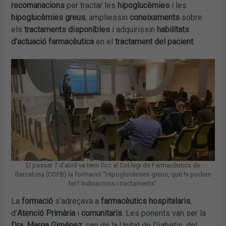
recomanacions
per tractar les
hipoglucèmies
i les
hipoglucèmies greus
, ampliessin
coneixements
sobre
els
tractaments disponibles
i adquirissin
habilitats
d’actuació farmacèutica
en el
tractament del pacient
.
El passat 7 d’abril va tenir lloc al Col·legi de Farmacèutics de
Barcelona (COFB) la formació “Hipoglucèmies greus, què hi podem
fer? Indicacions i tractaments”.
La
formació
s’adreçava a
farmacèutics hospitalaris
,
d’
Atenció Primària
i
comunitaris
. Les ponents van ser la
Dra. Marga Giménez
, cap de la Unitat de Diabetis, del