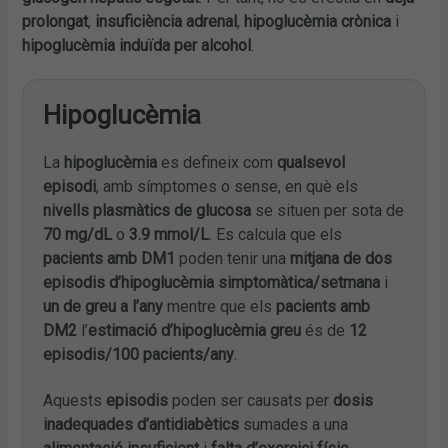
prolongat
,
insuficiència adrenal
,
hipoglucèmia crònica
i
hipoglucèmia induïda per alcohol
.
Hipoglucèmia
La
hipoglucèmia
es defineix com
qualsevol
episodi
, amb símptomes o sense, en què els
nivells plasmàtics de glucosa
se situen per sota de
70 mg/dL
o
3.9 mmol/L
. Es calcula que els
pacients amb DM1
poden tenir una
mitjana de dos
episodis d’hipoglucèmia simptomàtica/setmana
i
un de greu a l’any
mentre que els
pacients amb
DM2
l’
estimació d’hipoglucèmia greu
és de
12
episodis/100 pacients/any
.
Aquests
episodis
poden ser causats per
dosis
inadequades d’antidiabètics
sumades a una