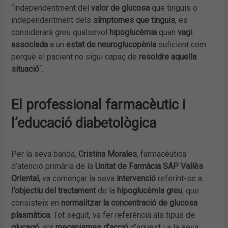
“independentment del
valor de glucosa
que tinguis o
independentment dels
símptomes que tinguis
, es
considerarà greu qualsevol
hipoglucèmia
quan
vagi
associada
a un
estat de neuroglucopènia
suficient com
perquè el pacient no sigui capaç de
resoldre aquella
situació
“.
El professional farmacèutic i
l’educació diabetològica
Per la seva banda,
Cristina Morales
, farmacèutica
d’atenció primària de la
Unitat de Farmàcia SAP Vallès
Oriental
, va començar la seva
intervenció
referint-se a
l
‘objectiu del tractament
de la
hipoglucèmia greu
, que
consisteix en
normalitzar la concentració de glucosa
plasmàtica
. Tot seguit, va fer referència als tipus de
glucagó
, als
mecanismes d’acció
d’aquest i a la seva