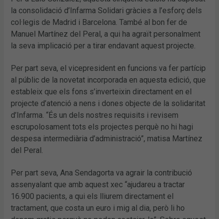
la consolidació d’Infarma Solidari gràcies a l’esforç dels
col·legis de Madrid i Barcelona. També al bon fer de
Manuel Martínez del Peral, a qui ha agraït personalment
la seva implicació per a tirar endavant aquest projecte.
Per part seva, el vicepresident en funcions va fer partícip
al públic de la novetat incorporada en aquesta edició, que
estableix que els fons s’inverteixin directament en el
projecte d’atenció a nens i dones objecte de la solidaritat
d’Infarma. “És un dels nostres requisits i revisem
escrupolosament tots els projectes perquè no hi hagi
despesa intermediària d’administració”, matisa Martínez
del Peral.
Per part seva, Ana Sendagorta va agrair la contribució
assenyalant que amb aquest xec “ajudareu a tractar
16.900 pacients, a qui els lliurem directament el
tractament, que costa un euro i mig al dia, però li ho