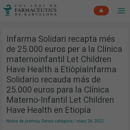
Vés
MAI
al
ME
contingut
Infarma Solidari recapta més
de 25.000 euros per a la Clínica
maternoinfantil Let Children
Have Health a EtiòpiaInfarma
Solidario recauda más de
25.000 euros para la Clínica
Materno-Infantil Let Children
Have Health en Etiopía
Notes de premsa
,
Sense categoria
/
març 24, 2022