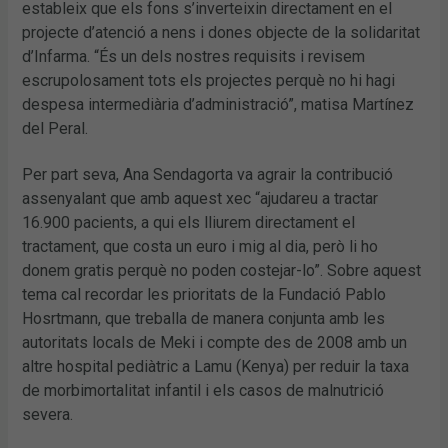
estableix que els fons s’inverteixin directament en el
projecte d’atenció a nens i dones objecte de la solidaritat
d’Infarma. “És un dels nostres requisits i revisem
escrupolosament tots els projectes perquè no hi hagi
despesa intermediària d’administració”, matisa Martínez
del Peral.
Per part seva, Ana Sendagorta va agrair la contribució
assenyalant que amb aquest xec “ajudareu a tractar
16.900 pacients, a qui els lliurem directament el
tractament, que costa un euro i mig al dia, però li ho
donem gratis perquè no poden costejar-lo”. Sobre aquest
tema cal recordar les prioritats de la Fundació Pablo
Hosrtmann, que treballa de manera conjunta amb les
autoritats locals de Meki i compte des de 2008 amb un
altre hospital pediàtric a Lamu (Kenya) per reduir la taxa
de morbimortalitat infantil i els casos de malnutrició
severa.