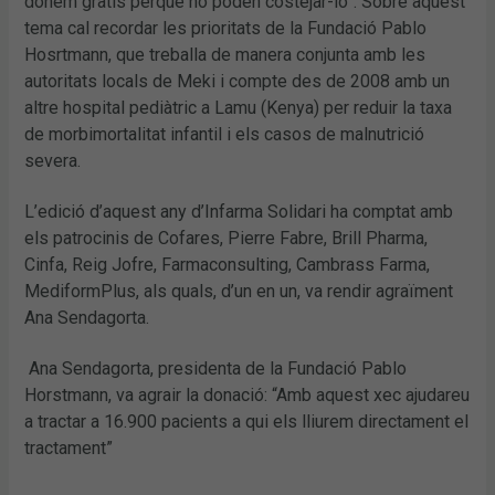
donem gratis perquè no poden costejar-lo”. Sobre aquest
tema cal recordar les prioritats de la Fundació Pablo
Hosrtmann, que treballa de manera conjunta amb les
autoritats locals de Meki i compte des de 2008 amb un
altre hospital pediàtric a Lamu (Kenya) per reduir la taxa
de morbimortalitat infantil i els casos de malnutrició
severa.
L’edició d’aquest any d’Infarma Solidari ha comptat amb
els patrocinis de Cofares, Pierre Fabre, Brill Pharma,
Cinfa, Reig Jofre, Farmaconsulting, Cambrass Farma,
MediformPlus, als quals, d’un en un, va rendir agraïment
Ana Sendagorta.
Ana Sendagorta, presidenta de la Fundació Pablo
Horstmann, va agrair la donació: “Amb aquest xec ajudareu
a tractar a 16.900 pacients a qui els lliurem directament el
tractament”