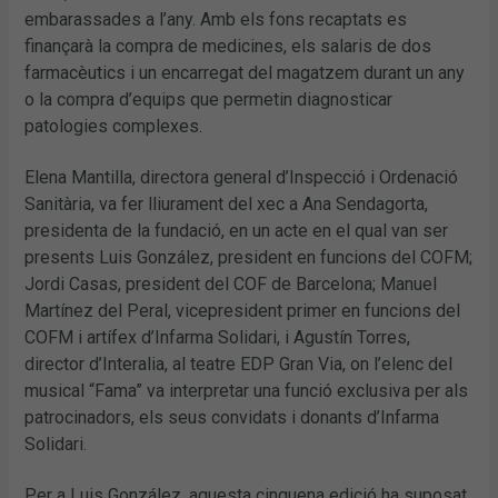
embarassades a l’any. Amb els fons recaptats es
finançarà la compra de medicines, els salaris de dos
farmacèutics i un encarregat del magatzem durant un any
o la compra d’equips que permetin diagnosticar
patologies complexes.
Elena Mantilla, directora general d’Inspecció i Ordenació
Sanitària, va fer lliurament del xec a Ana Sendagorta,
presidenta de la fundació, en un acte en el qual van ser
presents Luis González, president en funcions del COFM;
Jordi Casas, president del COF de Barcelona; Manuel
Martínez del Peral, vicepresident primer en funcions del
COFM i artífex d’Infarma Solidari, i Agustín Torres,
director d’Interalia, al teatre EDP Gran Via, on l’elenc del
musical “Fama” va interpretar una funció exclusiva per als
patrocinadors, els seus convidats i donants d’Infarma
Solidari.
Per a Luis González, aquesta cinquena edició ha suposat