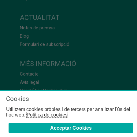
ACTUALITAT
Notes de premsa
Blog
Formulari de subscripció
MÉS INFORMACIÓ
Contacte
Avís legal
Canal Ètic i Política d’ús
Cookies
Utilitzem cookies pròpies i de tercers per analitzar l'ús del
lloc web.
Política de cookies
Acceptar Cookies