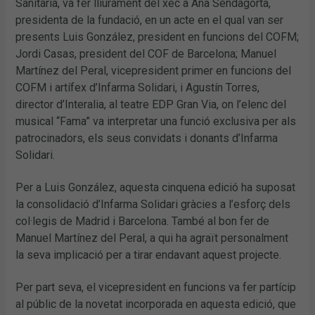
Sanitària, va fer lliurament del xec a Ana Sendagorta,
presidenta de la fundació, en un acte en el qual van ser
presents Luis González, president en funcions del COFM;
Jordi Casas, president del COF de Barcelona; Manuel
Martínez del Peral, vicepresident primer en funcions del
COFM i artífex d’Infarma Solidari, i Agustín Torres,
director d’Interalia, al teatre EDP Gran Via, on l’elenc del
musical “Fama” va interpretar una funció exclusiva per als
patrocinadors, els seus convidats i donants d’Infarma
Solidari.
Per a Luis González, aquesta cinquena edició ha suposat
la consolidació d’Infarma Solidari gràcies a l’esforç dels
col·legis de Madrid i Barcelona. També al bon fer de
Manuel Martínez del Peral, a qui ha agraït personalment
la seva implicació per a tirar endavant aquest projecte.
Per part seva, el vicepresident en funcions va fer partícip
al públic de la novetat incorporada en aquesta edició, que