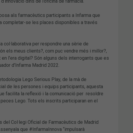
 d’innovació dins de l’oficina de farmàcia.
posa als farmacèutics participants a Infarma que
s a completar-se les places disponibles a través
ra col·laborativa per respondre una sèrie de
n els meus clients?, com puc vendre més i millor?,
en l’era digital? Són alguns dels interrogants que es
quador d’Infarma Madrid 2022.
metodologia Lego Serious Play, de la mà de
cial de les persones i equips participants, aquesta
 facilita la reflexió i la comunicació per resoldre
eces Lego. Tots els inscrits participaran en el
s del Col·legi Oficial de Farmacèutics de Madrid
, assenyala que #InfarmaInnova “impulsarà