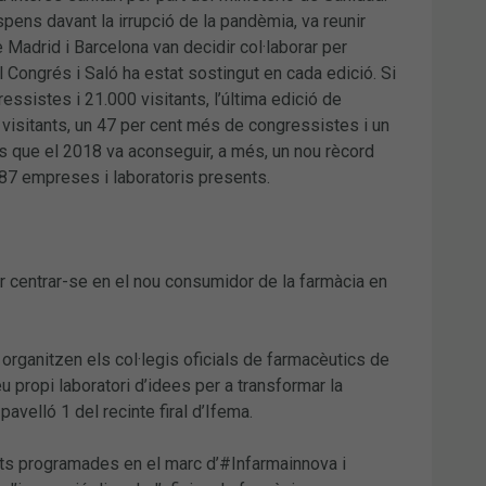
pens davant la irrupció de la pandèmia, va reunir
 Madrid i Barcelona van decidir col·laborar per
 Congrés i Saló ha estat sostingut en cada edició. Si
essistes i 21.000 visitants, l’última edició de
visitants, un 47 per cent més de congressistes i un
s que el 2018 va aconseguir, a més, un nou rècord
387 empreses i laboratoris presents.
er centrar-se en el nou consumidor de la farmàcia en
organitzen els col·legis oficials de farmacèutics de
u propi laboratori d’idees per a transformar la
avelló 1 del recinte firal d’Ifema.
vitats programades en el marc d’#Infarmainnova i