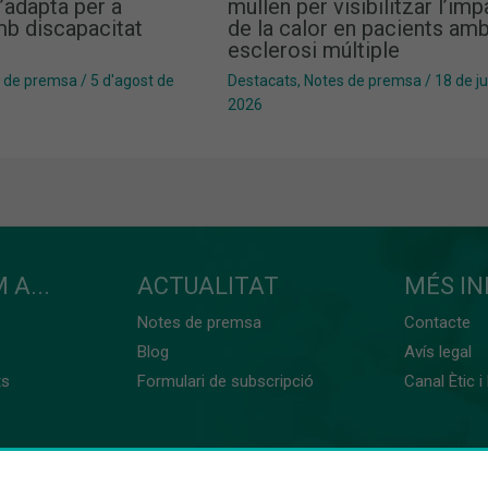
’adapta per a
mullen per visibilitzar l’im
b discapacitat
de la calor en pacients am
esclerosi múltiple
 de premsa
/
5 d'agost de
Destacats
,
Notes de premsa
/
18 de j
2026
 A...
ACTUALITAT
MÉS I
Notes de premsa
Contacte
Blog
Avís legal
ts
Formulari de subscripció
Canal Ètic i