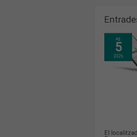
Entrade
ag.
5
2026
El localitza