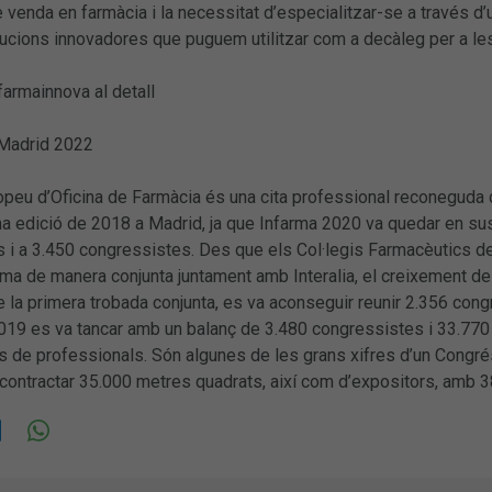
e venda en farmàcia i la necessitat d’especialitzar-se a través d’u
ucions innovadores que puguem utilitzar com a decàleg per a le
armainnova al detall
 Madrid 2022
peu d’Oficina de Farmàcia és una cita professional reconeguda d’
ma edició de 2018 a Madrid, ja que Infarma 2020 va quedar en sus
s i a 3.450 congressistes. Des que els Col·legis Farmacèutics de
rma de manera conjunta juntament amb Interalia, el creixement del
e la primera trobada conjunta, es va aconseguir reunir 2.356 congr
19 es va tancar amb un balanç de 3.480 congressistes i 33.770 
 de professionals. Són algunes de les grans xifres d’un Congré
n contractar 35.000 metres quadrats, així com d’expositors, am