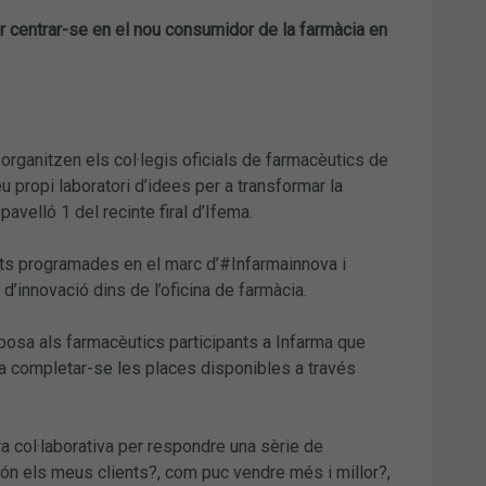
er centrar-se en el nou consumidor de la farmàcia en
organitzen els col·legis oficials de farmacèutics de
u propi laboratori d’idees per a transformar la
avelló 1 del recinte firal d’Ifema.
vitats programades en el marc d’#Infarmainnova i
 d’innovació dins de l’oficina de farmàcia.
posa als farmacèutics participants a Infarma que
s a completar-se les places disponibles a través
ra col·laborativa per respondre una sèrie de
n els meus clients?, com puc vendre més i millor?,