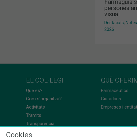
Farmaguia s
persones am
visual
Destacats
,
Notes
2026
EL COL·LEGI
QUÈ OFERIM
Què és?
Farmacèutics
Com s'organitza?
Ciutadans
Activitats
Empreses i entita
Tràmits
Transparència
Cookies