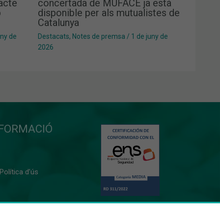
pacte
concertada de MUFACE ja està
b
disponible per als mutualistes de
Catalunya
uny de
Destacats
,
Notes de premsa
/
1 de juny de
2026
NFORMACIÓ
 Política d’ús