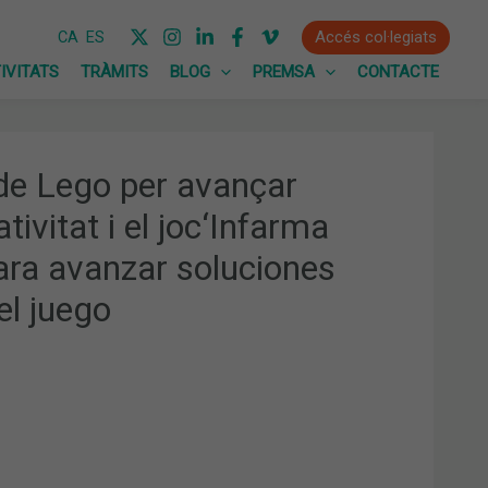
Accés col·legiats
CA
ES
IVITATS
TRÀMITS
BLOG
PREMSA
CONTACTE
ode Lego per avançar
ivitat i el joc‘Infarma
ara avanzar soluciones
el juego