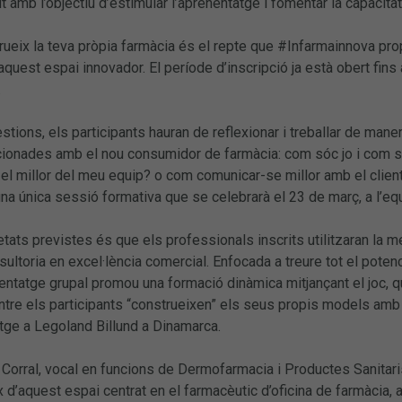
it amb l’objectiu d’estimular l’aprenentatge i fomentar la capacitat
rueix la teva pròpia farmàcia és el repte que #Infarmainnova pro
 aquest espai innovador. El període d’inscripció ja està obert fin
.
estions, els participants hauran de reflexionar i treballar de mane
cionades amb el nou consumidor de farmàcia: com sóc jo i com só
el millor del meu equip? o com comunicar-se millor amb el client 
una única sessió formativa que se celebrarà el 23 de març, a l’e
tats previstes és que els professionals inscrits utilitzaran la 
sultoria en excel·lència comercial. Enfocada a treure tot el poten
entatge grupal promou una formació dinàmica mitjançant el joc, que
re els participants “construeixen” els seus propis models amb p
atge a Legoland Billund a Dinamarca.
Corral, vocal en funcions de Dermofarmacia i Productes Sanitari
x d’aquest espai centrat en el farmacèutic d’oficina de farmàcia