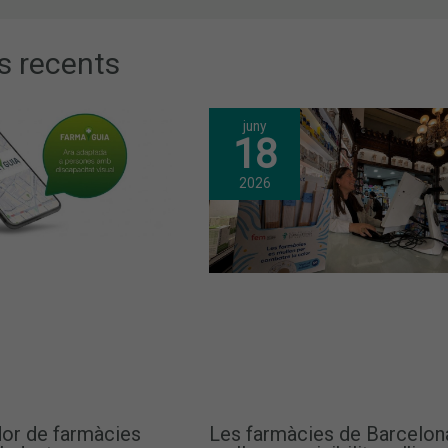
s recents
juny
18
2026
dor de farmàcies
Les farmàcies de Barcelon