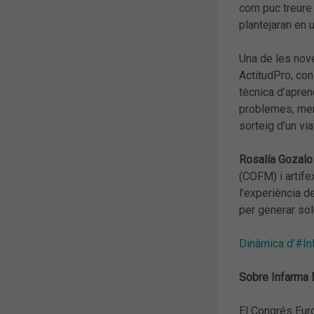
com puc treure 
plantejaran en 
Una de les nove
ActitudPro, con
tècnica d’apren
problemes, ment
sorteig d’un vi
Rosalía Gozalo 
(COFM) i artífe
l’experiència d
per generar sol
Dinàmica d’#Inf
Sobre Infarma
El Congrés Euro