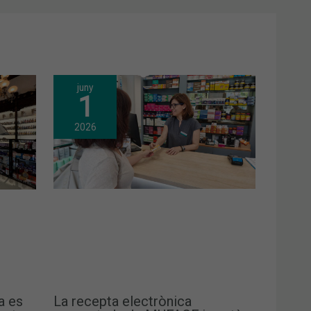
juny
1
2026
a es
La recepta electrònica