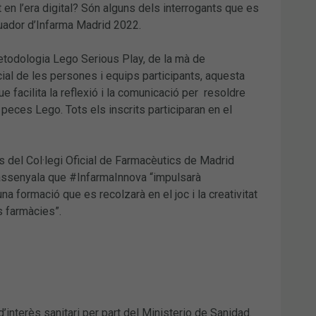
en l’era digital? Són alguns dels interrogants que es
quador d’Infarma Madrid 2022.
metodologia Lego Serious Play, de la mà de
cial de les persones i equips participants, aquesta
 facilita la reflexió i la comunicació per resoldre
eces Lego. Tots els inscrits participaran en el
s del Col·legi Oficial de Farmacèutics de Madrid
, assenyala que #InfarmaInnova “impulsarà
na formació que es recolzarà en el joc i la creativitat
s farmàcies”.
interès sanitari per part del Ministerio de Sanidad.