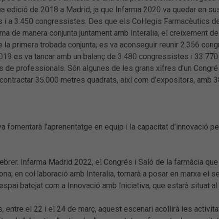
ma edició de 2018 a Madrid, ja que Infarma 2020 va quedar en sus
s i a 3.450 congressistes. Des que els Col·legis Farmacèutics de
rma de manera conjunta juntament amb Interalia, el creixement del
e la primera trobada conjunta, es va aconseguir reunir 2.356 congr
19 es va tancar amb un balanç de 3.480 congressistes i 33.770 
 de professionals. Són algunes de les grans xifres d’un Congré
n contractar 35.000 metres quadrats, així com d’expositors, amb 
a fomentarà l’aprenentatge en equip i la capacitat d’innovació p
ebrer. Infarma Madrid 2022, el Congrés i Saló de la farmàcia que 
ona, en col·laboració amb Interalia, tornarà a posar en marxa el se
spai batejat com a Innovació amb Iniciativa, que estarà situat al p
s, entre el 22 i el 24 de març, aquest escenari acollirà les acti