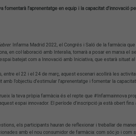
a fomentarà l’aprenentatge en equip i la capacitat d’innovació p
ebrer
. Infarma Madrid 2022, el Congrés i Saló de la farmàcia que 
ona, en col·laboració amb Interalia, tornarà a posar en marxa el se
spai batejat com a Innovació amb Iniciativa, que estarà situat al p
s, entre el 22 i el 24 de març, aquest escenari acollirà les acti
it amb l’objectiu d’estimular l’aprenentatge i fomentar la capacitat
rueix la teva pròpia farmàcia és el repte que #Infarmainnova pro
 aquest espai innovador. El període d’inscripció ja està obert fin
.
estions, els participants hauran de reflexionar i treballar de mane
cionades amb el nou consumidor de farmàcia: com sóc jo i com só