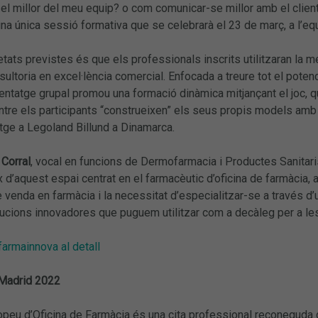
el millor del meu equip? o com comunicar-se millor amb el client 
una única sessió formativa que se celebrarà el 23 de març, a l’e
tats previstes és que els professionals inscrits utilitzaran la 
sultoria en excel·lència comercial. Enfocada a treure tot el poten
entatge grupal promou una formació dinàmica mitjançant el joc, que
re els participants “construeixen” els seus propis models amb p
atge a Legoland Billund a Dinamarca.
Corral
, vocal en funcions de Dermofarmacia i Productes Sanitari
x d’aquest espai centrat en el farmacèutic d’oficina de farmàcia
e venda en farmàcia i la necessitat d’especialitzar-se a través d’u
ucions innovadores que puguem utilitzar com a decàleg per a le
armainnova al detall
 Madrid 2022
peu d’Oficina de Farmàcia és una cita professional reconeguda d’