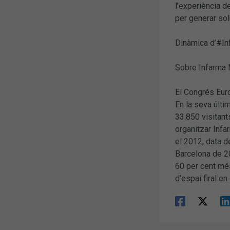
l’experiència d
per generar sol
Dinàmica d’#Inf
Sobre Infarma
El Congrés Euro
En la seva últi
33.850 visitant
organitzar Infa
el 2012, data d
Barcelona de 20
60 per cent més
d’espai firal e