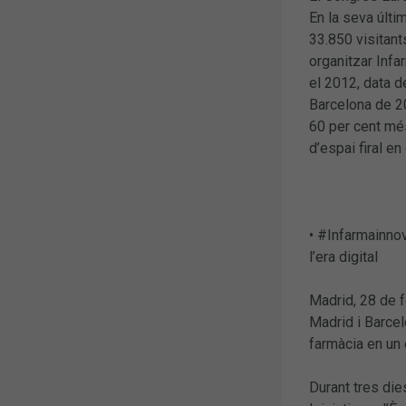
En la seva últi
33.850 visitant
organitzar Infa
el 2012, data d
Barcelona de 20
60 per cent més
d’espai firal e
• #Infarmainnov
l’era digital
Madrid, 28 de f
Madrid i Barcel
farmàcia en un e
Durant tres die