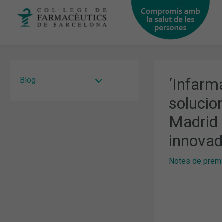
Vés
al
contingut
‘Infarm
Blog
solucion
Madrid 
innovad
Notes de prem