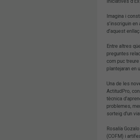
Iniciatives d’Èx
Imagina i const
s’inscriguin en
d’aquest enllaç
Entre altres qü
preguntes rela
com puc treure 
plantejaran en 
Una de les nove
ActitudPro, con
tècnica d’apren
problemes, ment
sorteig d’un vi
Rosalía Gozalo 
(COFM) i artífe