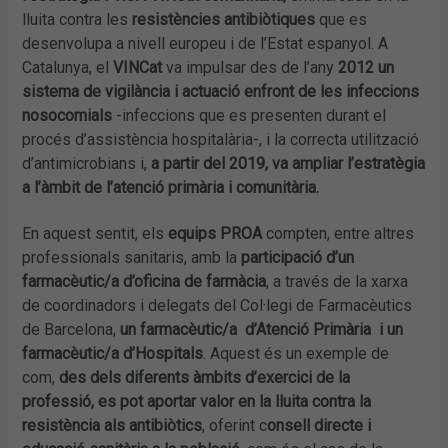
lluita contra les
resistències antibiòtiques
que es
desenvolupa a nivell europeu i de l’Estat espanyol. A
Catalunya, el
VINCat
va impulsar des de l’any
2012 un
sistema de vigilància i actuació enfront de les infeccions
nosocomials
-infeccions que es presenten durant el
procés d’assistència hospitalària-, i la correcta utilització
d’antimicrobians i,
a partir del 2019, va ampliar l’estratègia
a l’àmbit de l’atenció primària i comunitària.
En aquest sentit, els
equips PROA
compten, entre altres
professionals sanitaris, amb la
participació d’un
farmacèutic/a d’oficina de farmàcia
, a través de la xarxa
de coordinadors i delegats del Col·legi de Farmacèutics
de Barcelona,
un farmacèutic/a d’Atenció Primària i un
farmacèutic/a d’Hospitals
. Aquest és un exemple de
com,
des dels diferents àmbits d’exercici de la
professió, es pot aportar valor en la lluita contra la
resistència als antibiòtics
, oferint c
onsell directe i