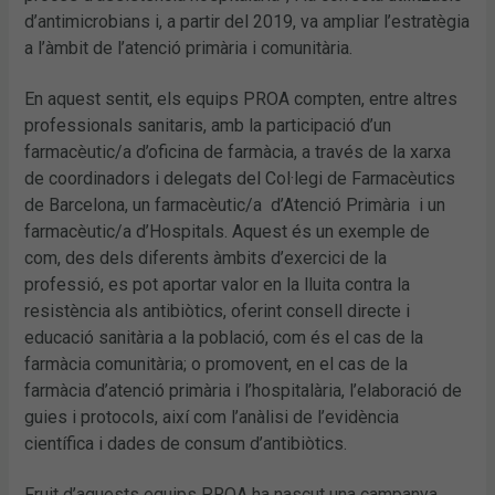
d’antimicrobians i, a partir del 2019, va ampliar l’estratègia
a l’àmbit de l’atenció primària i comunitària.
En aquest sentit, els equips PROA compten, entre altres
professionals sanitaris, amb la participació d’un
farmacèutic/a d’oficina de farmàcia, a través de la xarxa
de coordinadors i delegats del Col·legi de Farmacèutics
de Barcelona, un farmacèutic/a d’Atenció Primària i un
farmacèutic/a d’Hospitals. Aquest és un exemple de
com, des dels diferents àmbits d’exercici de la
professió, es pot aportar valor en la lluita contra la
resistència als antibiòtics, oferint consell directe i
educació sanitària a la població, com és el cas de la
farmàcia comunitària; o promovent, en el cas de la
farmàcia d’atenció primària i l’hospitalària, l’elaboració de
guies i protocols, així com l’anàlisi de l’evidència
científica i dades de consum d’antibiòtics.
Fruit d’aquests equips PROA ha nascut una campanya