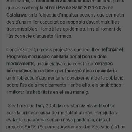
Així mateix, la
resistència als antibiòtics
és un dels punts
que es contempla al
nou Pla de Salut 2021-2025 de
Catalunya,
amb l’objectiu d’impulsar accions que permetin
des d’una millor capacitat de resposta davant malalties
transmissibles i també les epidèmies, fins al foment de
l’ús correcte d’aquests fàrmacs.
Concretament, un dels projectes que recull és
reforçar el
Programa d’educació sanitària per al bon ús dels
medicaments,
una iniciativa que consta de
xerrades
informatives impartides per farmacèutics comunitaris
amb l’objectiu d’augmentar el coneixement de la població
sobre l’ús dels medicaments –entre ells, els antibiòtics–
i millorar les habilitats en el seu maneig.
S’estima que l’any 2050 la resistència als antibiòtics
serà la primera causa de mortalitat al món. Per ajudar a
evitar la que podria ser una nova pandèmia, dins el
projecte SAFE (Superbug Awareness for Education) s’han