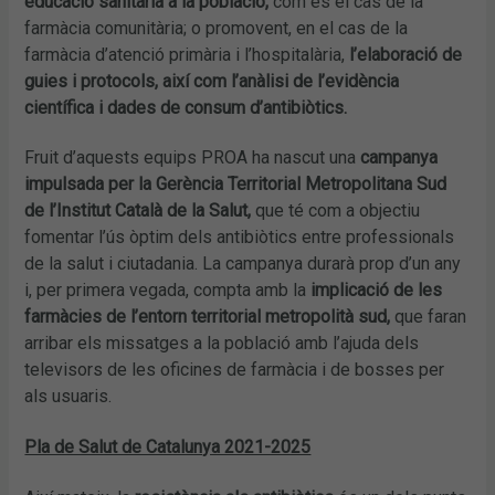
educació sanitària a la població,
com és el cas de la
farmàcia comunitària; o promovent, en el cas de la
farmàcia d’atenció primària i l’hospitalària,
l’elaboració de
guies i protocols, així com l’anàlisi de l’evidència
científica i dades de consum d’antibiòtics.
Fruit d’aquests equips PROA ha nascut una
campanya
impulsada per la Gerència Territorial Metropolitana Sud
de l’Institut Català
de la Salut,
que té com a objectiu
fomentar l’ús òptim dels antibiòtics entre professionals
de la salut i ciutadania. La campanya durarà prop d’un any
i, per primera vegada, compta amb la
implicació de les
farmàcies de l’entorn territorial metropolità sud,
que faran
arribar els missatges a la població amb l’ajuda dels
televisors de les oficines de farmàcia i de bosses per
als usuaris.
Pla de Salut de Catalunya 2021-2025