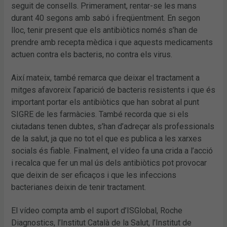
seguit de consells. Primerament, rentar-se les mans
durant 40 segons amb sabó i freqüentment. En segon
lloc, tenir present que els antibiòtics només s’han de
prendre amb recepta mèdica i que aquests medicaments
actuen contra els bacteris, no contra els virus.
Així mateix, també remarca que deixar el tractament a
mitges afavoreix l’aparició de bacteris resistents i que és
important portar els antibiòtics que han sobrat al punt
SIGRE de les farmàcies. També recorda que si els
ciutadans tenen dubtes, s’han d’adreçar als professionals
de la salut, ja que no tot el que es publica a les xarxes
socials és fiable. Finalment, el vídeo fa una crida a l’acció
i recalca que fer un mal ús dels antibiòtics pot provocar
que deixin de ser eficaços i que les infeccions
bacterianes deixin de tenir tractament.
El vídeo compta amb el suport d’ISGlobal, Roche
Diagnostics, l’Institut Català de la Salut, l’Institut de