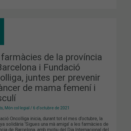
MÀCIES
VÍNCIA
CELONA
 farmàcies de la província
DACIÓ
Barcelona i Fundació
OLLIGA,
TES
lliga, juntes per prevenir
VENIR
càncer de mama femení i
CER
culí
MA
ENÍ
ts
,
Món col·legial
/
6 d'octubre de 2021
CULÍ
ció Oncolliga inicia, durant tot el mes d’octubre, la
a solidària ‘Sigues una mà amiga’ a les farmàcies de
íncia de Barcelona, amb motiu del Dia Internacional del