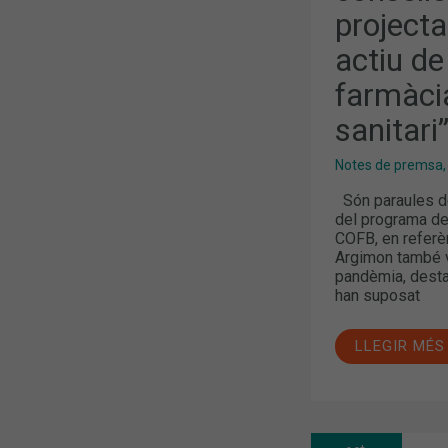
project
actiu de
farmàci
sanitari
Notes de premsa
Són paraules del
del programa de 
COFB, en referèn
Argimon també va
pandèmia, desta
han suposat
LLEGIR MÉS