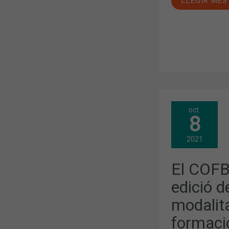
LLEGIR MÉS
EL
oct.
COFB
8
INAUGURA
LA
XVII
2021
EDICIÓ
DEL
MGOF
El COFB
AMB
LA
NOVA
edició 
MODALITAT
HÍBRIDA,
modalitat
FACILITANT
LA
formació
FORMACIÓ
EN