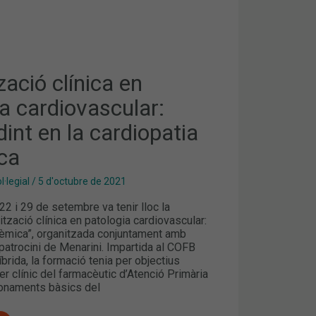
ACIÓ
CULAR:
NT
zació clínica en
A
a cardiovascular:
int en la cardiopatia
ca
·legial
/
5 d'octubre de 2021
22 i 29 de setembre va tenir lloc la
ització clínica en patologia cardiovascular:
uèmica”, organitzada conjuntament amb
patrocini de Menarini. Impartida al COFB
brida, la formació tenia per objectius
er clínic del farmacèutic d’Atenció Primària
onaments bàsics del