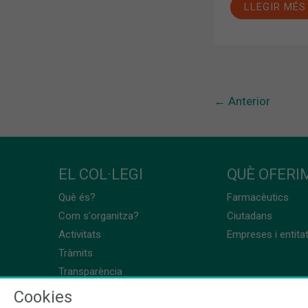
LLEGIR MÉS
←
Anterior
EL COL·LEGI
QUÈ OFERIM
Què és?
Farmacèutics
Com s'organitza?
Ciutadans
Activitats
Empreses i entita
Tràmits
Transparència
Cookies