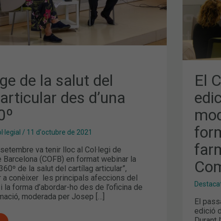
NOV
MOD
HÍBR
FAC
LA
FOR
EN
L’À
DE
GES
A
e de la salut del
El 
FAR
D’A
 articular des d’una
edi
COM
AUT
0º
moda
for
·legial
/
11 d'octubre de 2021
far
setembre va tenir lloc al Col·legi de
 Barcelona (COFB) en format webinar la
Com
60º de la salut del cartílag articular”,
 a conèixer les principals afeccions del
Destaca
r i la forma d’abordar-ho des de l’oficina de
rmació, moderada per Josep […]
El passa
edició 
Durant 