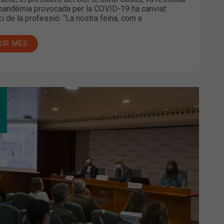
pandèmia provocada per la COVID-19 ha canviat
ci de la professió: “La nostra feina, com a
GIR MÉS
SELLER
UT,
EP
IA
IMON,
UGURA
GRAMA
MACIÓ
TINUADA
-
2
B