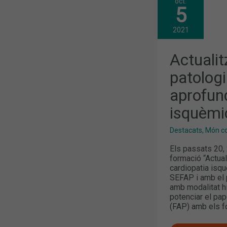
oct.
ACTUALITZ
5
CLÍNICA
EN
PATOLOGIA
2021
CARDIOVAS
APROFUNDI
EN
Actualit
LA
CARDIOPATI
patologi
ISQUÈMICA
aprofund
isquèmi
Destacats
,
Món col
Els passats 20, 
formació “Actual
cardiopatia isq
SEFAP i amb el 
amb modalitat hí
potenciar el pap
(FAP) amb els f