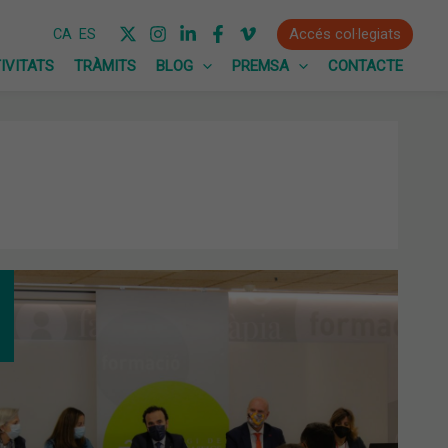
Accés col·legiats
CA
ES
IVITATS
TRÀMITS
BLOG
PREMSA
CONTACTE
B
UGURA
IÓ
F