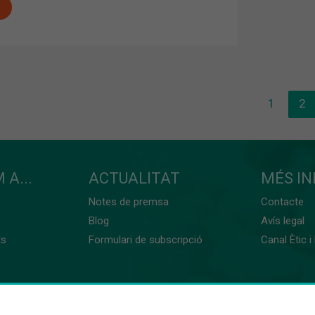
1
2
 A...
ACTUALITAT
MÉS I
Notes de premsa
Contacte
Blog
Avís legal
ts
Formulari de subscripció
Canal Ètic i