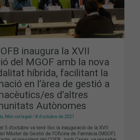
A
ALITAT
IDA,
ILITANT
MACIÓ
REA
TIÓ
COFB inaugura la XVII
MACÈUTICS/ES
LTRES
ció del MGOF amb la nova
UNITATS
ÒNOMES
litat híbrida, facilitant la
mació en l’àrea de gestió a
macèutics/es d’altres
unitats Autònomes
ts
,
Món col·legial
/
8 d'octubre de 2021
t 5 d’octubre va tenir lloc la inauguració de la XVII
del Màster de Gestió de l’Oficina de Farmàcia (MGOF).
l’acte, el president del COFB, Jordi Casas, va ressaltar