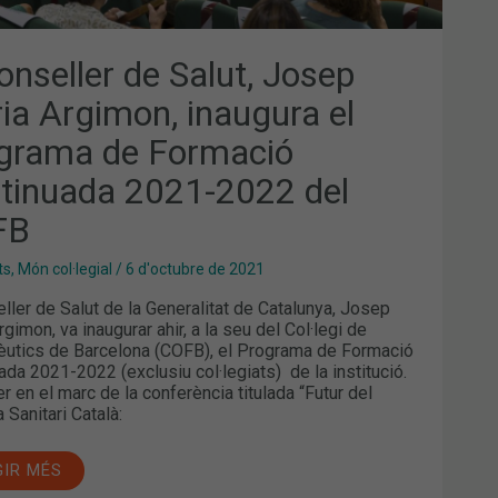
onseller de Salut, Josep
ia Argimon, inaugura el
grama de Formació
tinuada 2021-2022 del
FB
ts
,
Món col·legial
/
6 d'octubre de 2021
eller de Salut de la Generalitat de Catalunya, Josep
gimon, va inaugurar ahir, a la seu del Col·legi de
utics de Barcelona (COFB), el Programa de Formació
ada 2021-2022 (exclusiu col·legiats) de la institució.
er en el marc de la conferència titulada “Futur del
 Sanitari Català:
GIR MÉS