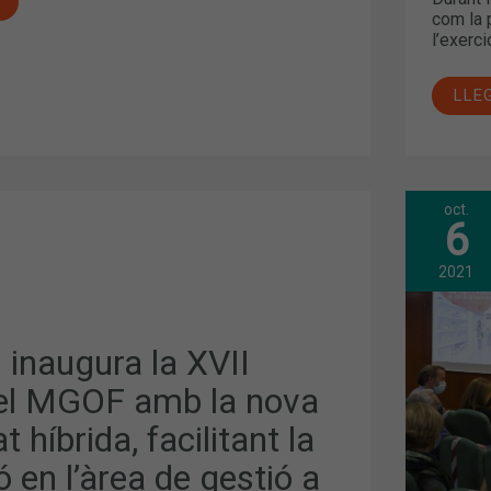
com la 
l’exerci
LLE
oct.
EL
6
CON
DE
SAL
2021
JOS
MAR
ARG
INA
 inaugura la XVII
EL
PRO
DE
del MGOF amb la nova
FOR
CON
 híbrida, facilitant la
2021
202
 en l’àrea de gestió a
DEL
COF