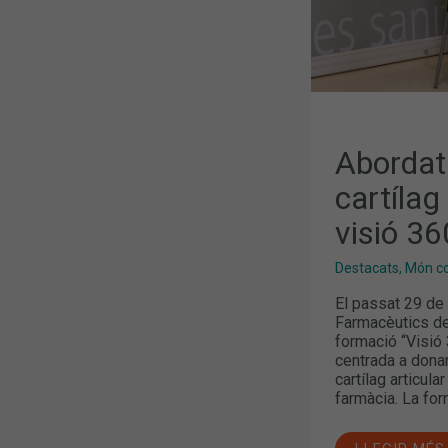
360º
Abordatg
cartílag
visió 36
Destacats
,
Món col
El passat 29 de 
Farmacèutics de
formació “Visió 3
centrada a donar
cartílag articula
farmàcia. La fo