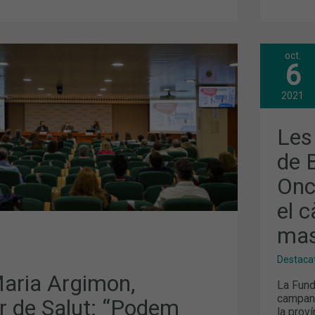
oct.
LES
6
FAR
DE
LA
2021
PRO
DE
BAR
Les
I
FUN
de 
ONC
JUN
Onco
PER
PRE
EL
el 
CÀN
DE
mas
MA
FEM
I
Destaca
MAS
aria Argimon,
La Funda
campany
er de Salut: “Podem
la prov