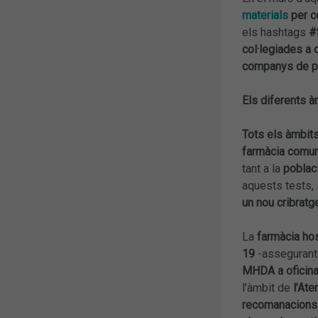
materials
per c
els hashtags
#
col·legiades a 
companys de p
Els diferents à
Tots els àmbits
farmàcia comun
tant a la
poblac
aquests tests, 
un nou cribratg
La
farmàcia hos
19
-assegurant
MHDA a oficina 
l’àmbit de
l’Ate
recomanacions 