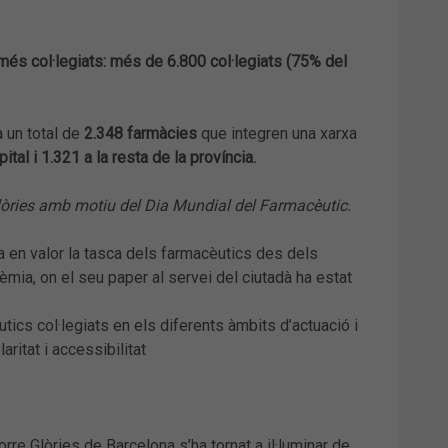
més col·legiats: més de 6.800 col·legiats (75% del
a un total de
2.348 farmàcies
que integren una xarxa
ital i 1.321 a la resta de la província.
Glòries amb motiu del Dia Mundial del Farmacèutic.
a en valor la tasca dels farmacèutics des dels
mia, on el seu paper al servei del ciutadà ha estat
cs col·legiats en els diferents àmbits d’actuació i
ritat i accessibilitat
re Glòries de Barcelona s’ha tornat a il·luminar de