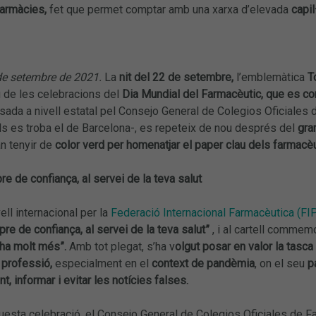
armàcies,
fet que permet comptar amb una xarxa d’elevada
capil
de setembre de 2021.
La
nit del 22 de setembre,
l’emblemàtica
T
 de les celebracions del
Dia Mundial del Farmacèutic, que es c
lsada a nivell estatal pel Consejo General de Colegios Oficiales 
ls es troba el de Barcelona-, es repeteix de nou després del
gra
n tenyir de
color verd per homenatjar el paper clau dels farmacè
e de confiança, al servei de la teva salut
ell internacional per la
Federació Internacional Farmacèutica (FIP
re de confiança, al servei de la teva salut”
, i al cartell commem
ha molt més”.
Amb tot plegat, s’ha v
olgut posar en valor la tasc
a professió,
especialment en el
context de pandèmia
, on el seu
pa
, informar i evitar les notícies falses.
questa celebració, el Consejo General de Colegios Oficiales de 