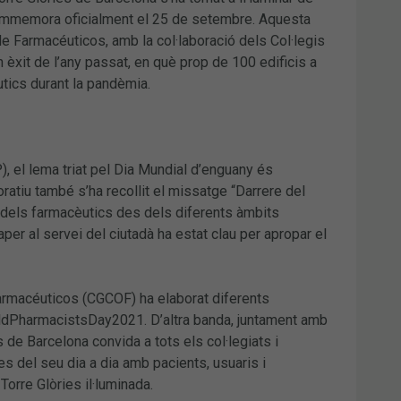
commemora oficialment el 25 de setembre. Aquesta
de Farmacéuticos, amb la col·laboració dels Col·legis
 èxit de l’any passat, en què prop de 100 edificis a
utics durant la pandèmia.
P), el lema triat pel Dia Mundial d’enguany és
oratiu també s’ha recollit el missatge “Darrere del
a dels farmacèutics des dels diferents àmbits
per al servei del ciutadà ha estat clau per apropar el
Farmacéuticos (CGCOF) ha elaborat diferents
ldPharmacistsDay2021. D’altra banda, juntament amb
e Barcelona convida a tots els col·legiats i
es del seu dia a dia amb pacients, usuaris i
orre Glòries il·luminada.