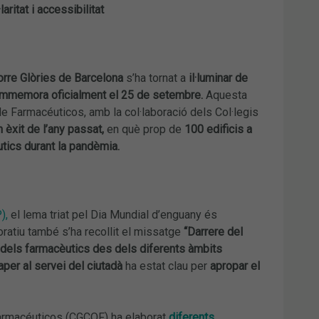
·laritat i accessibilitat
orre Glòries de Barcelona
s’ha tornat a
il·luminar de
ommemora oficialment el 25 de setembre.
Aquesta
de Farmacéuticos, amb la col·laboració dels Col·legis
n èxit de l’any passat,
en què prop de
100 edificis a
utics durant la pandèmia.
),
el lema triat pel Dia Mundial d’enguany és
oratiu també s’ha recollit el missatge
“Darrere del
a dels farmacèutics des dels diferents àmbits
per al servei del ciutadà
ha estat clau per
apropar el
Farmacéuticos (CGCOF) ha elaborat
diferents