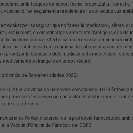
 pandèmia amb tasques de suport tècnic, organitzatiu i formatiu. 
la vacunació, fer seguiment a residències i a col·lectius vulnera
ha treballat per assegurar que no faltés la medicació i, alhora, e
t i, actualment, en els cribratges amb tests d’antígens des de les
mb la iniciativa pública, s’ha bolcat en la recerca per aconsegui
mateix, ha estat crucial en la garantia de subministrament de me
 prioritzar la fabricació dels medicaments més crítics i essenci
e medicaments estrangers en temps rècord.
a província de Barcelona (dades 2020)
e 2020, la província de Barcelona compta amb 9.078 farmacèutics
gona província d’Espanya que concentra el nombre més elevat de c
ció de la professió.
unitària és l’àmbit d’exercici de la professió farmacèutica amb 
n a la Vocalia d’Oficina de Farmàcia del COFB.