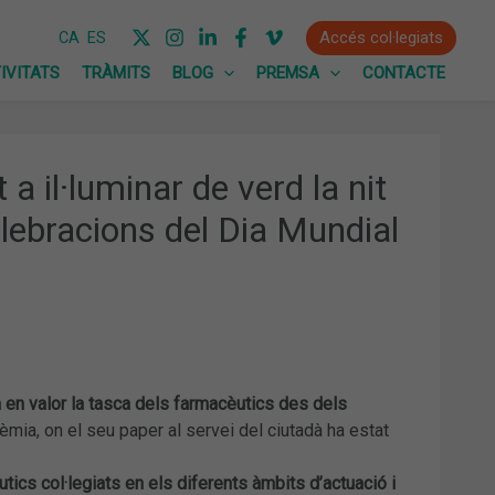
Accés col·legiats
CA
ES
IVITATS
TRÀMITS
BLOG
PREMSA
CONTACTE
a il·luminar de verd la nit
lebracions del Dia Mundial
 en valor la tasca dels farmacèutics des dels
ia, on el seu paper al servei del ciutadà ha estat
ics col·legiats en els diferents àmbits d’actuació i