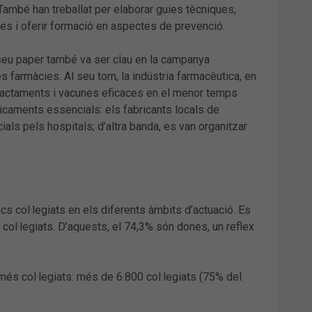
També han treballat per elaborar guies tècniques,
bles i oferir formació en aspectes de prevenció.
l seu paper també va ser clau en la campanya
 farmàcies. Al seu torn, la indústria farmacèutica, en
r tractaments i vacunes eficaces en el menor temps
dicaments essencials: els fabricants locals de
als pels hospitals; d’altra banda, es van organitzar
 col·legiats en els diferents àmbits d’actuació. Es
ol·legiats. D’aquests, el 74,3% són dones, un reflex
més col·legiats: més de 6.800 col·legiats (75% del