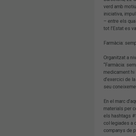
verd amb motiu
iniciativa, imp
– entre els qua
tot l’Estat es 
Farmàcia: sempr
Organitzat a ni
“Farmàcia: semp
medicament hi h
d’exercici de l
seu coneixement
En el marc d’aq
materials per 
els hashtags #S
col·legiades a 
companys de pro