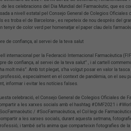
 de les celebracions del Dia Mundial del Farmacèutic, que es 
ulsada a nivell estatal pel Consejo General de Colegios Oficiales 
ls es troba el de Barcelona-, es repeteix de nou després del gran
van tenyir de color verd per homenatjar el paper clau dels farmacè
e de confiança, al servei de la teva salut
vell internacional per la Federació Internacional Farmacèutica (FI
re de confiança, al servei de la teva salut” , i al cartell commem
a molt més”. Amb tot plegat, s’ha volgut posar en valor la tasc
a professió, especialment en el context de pandèmia, on el seu pa
, informar i evitar les notícies falses.
uesta celebració, el Consejo General de Colegios Oficiales de 
compartir a les xarxes socials amb el hashtag #DMF2021 i #Wor
ocFarmacèutic / #SocFarmacèutica, el Col·legi de Farmacèutics d
compartir a les xarxes socials, durant aquesta setmana, fotografi
fessió; i també se’ls anima que comparteixin fotografies de la T