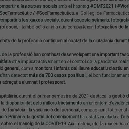
ompartir a les xarxes socials
amb el hashtag
#DMF2021 i #Worl
SocFarmacèutic / #SocFarmacèutica,
el Col·legi de Farmacèutic
compartir a les xarxes socials, durant aquesta setmana, fotografi
rofessió;
i també se’ls anima que comparteixin
fotografies de la 
mbits de la professió continuen al costat de la ciutadania durant
 de la professió han continuat desenvolupant una important tas
itària
s’ha implicat activament en el control de la pandèmia reali
ió general,
com a
monitors i infants del lleure educatiu d’estiu en
s’han detectat
més de 700 casos positius
i, el bon funcionament
e adreçat a alumnat i professorat.
pitalària
, durant el primer semestre de 2021 destaca la
gestió 
 la
disponibilitat dels millors tractaments
en un entorn d’evidènci
de farmàcia i la vacunació del personal,
compaginant tot plega
nció Primària
, la
gestió del coneixement
ha estat vinculada a
l’el
sobre el maneig de la COVID-19.
Així mateix, els farmacèutics 