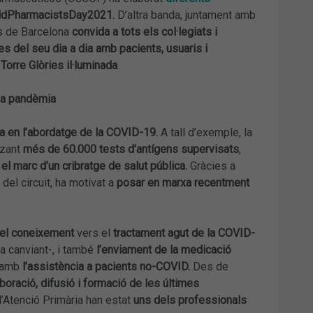
dPharmacistsDay2021.
D’altra banda, juntament amb
s de Barcelona
convida a tots els col·legiats i
es del seu dia a dia amb pacients, usuaris i
Torre Glòries il·luminada
.
 la pandèmia
ca en l’abordatge de la COVID-19.
A tall d’exemple, la
tzant
més de 60.000 tests d’antígens supervisats
,
 el marc d’un cribratge de salut pública.
Gràcies a
 del circuit, ha motivat a
posar en marxa recentment
del coneixement
vers el
tractament agut de la COVID-
a canviant-, i també
l’enviament de la medicació
t amb
l’assistència a pacients no-COVID.
Des de
aboració, difusió i formació de les últimes
d’Atenció Primària han estat
uns dels professionals