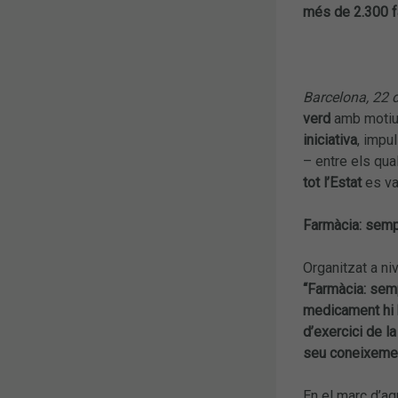
més de 2.300 f
Barcelona, 22 
verd
amb motiu
iniciativa
, impu
– entre els qua
tot l’Estat
es va
Farmàcia: sempr
Organitzat a niv
“Farmàcia: semp
medicament hi 
d’exercici de l
seu coneixement
En el marc d’a