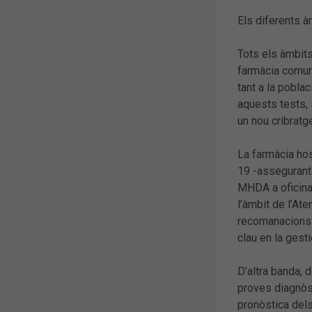
Els diferents à
Tots els àmbits
farmàcia comuni
tant a la poblac
aquests tests, 
un nou cribratg
La farmàcia hos
19 -assegurant 
MHDA a oficina 
l’àmbit de l’At
recomanacions 
clau en la gesti
D’altra banda, 
proves diagnòst
pronòstica dels