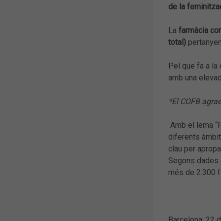
de la feminitza
La
farmàcia co
total)
pertanyen
Pel que fa a la 
amb una eleva
*El COFB agraei
Amb el lema “Fa
diferents àmbit
clau per apropa
Segons dades de
més de 2.300 fa
Barcelona, 22 d