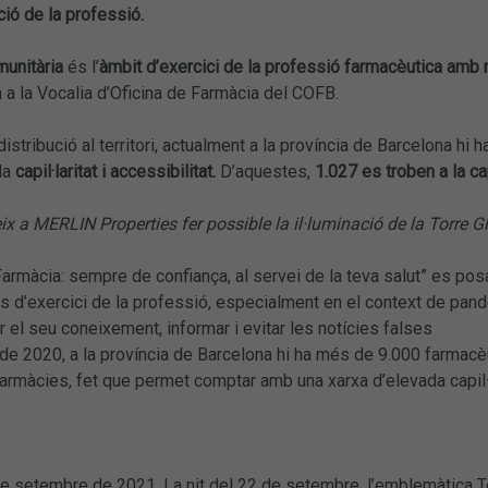
ció de la professió.
munitària
és l’
àmbit d’exercici de la professió farmacèutica amb 
 a la Vocalia d’Oficina de Farmàcia del COFB.
distribució al territori, actualment a la província de Barcelona hi h
da
capil·laritat i accessibilitat.
D’aquestes,
1.027 es troben a la cap
x a MERLIN Properties fer possible la il·luminació de la Torre 
rmàcia: sempre de confiança, al servei de la teva salut” es pos
s d’exercici de la professió, especialment en el context de pandè
r el seu coneixement, informar i evitar les notícies falses
 2020, a la província de Barcelona hi ha més de 9.000 farmacèuti
rmàcies, fet que permet comptar amb una xarxa d’elevada capil·la
e setembre de 2021. La nit del 22 de setembre, l’emblemàtica Tor