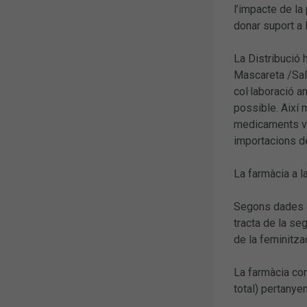
l’impacte de la
donar suport a 
La Distribució 
Mascareta /Salu
col·laboració a
possible. Així 
medicaments van
importacions d
La farmàcia a l
Segons dades d
tracta de la se
de la feminitza
La farmàcia com
total) pertanye