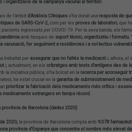
ó i organització de la campanya vacunal al territori.
des de l’àmbit
d’Anàlisis Clíniques
s’ha donat una
resposta de qual
stiques de SARS-CoV-2,
com per les
proves de laboratori,
que ha
s pacients ingressats per COVID-19. Per la seva banda, els far
a pandèmia
amb tasques de
suport tècnic, organitzatiu i formatiu
la vacunació,
fer seguiment a residències i a col·lectius vulnerab
ha treballat per
assegurar que no faltés la medicació
i, alhora, e
ut
i, actualment, en els
cribratges amb tests d’antígens des de l
b la iniciativa pública, s’ha bolcat en la
recerca per aconseguir t
ateix, ha estat crucial en la
garantia de subministrament de me
van
prioritzar la fabricació dels medicaments més crítics
i
essenc
e medicaments estrangers en temps rècord.
a província de Barcelona (dades 2020)
de 2020,
la província de Barcelona compta amb
9.078 farmacèuti
ona província d’Espanya que concentra el nombre més elevat de 