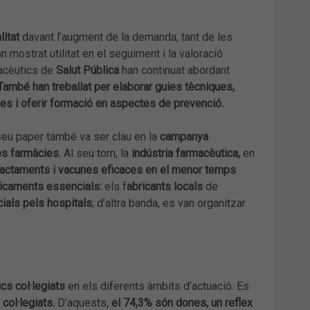
itat
davant l’augment de la demanda, tant de les
n mostrat utilitat en el seguiment i la valoració
macèutics de
Salut Pública
han continuat abordant
. També han treballat per elaborar guies tècniques,
les i oferir formació en aspectes de prevenció.
l seu paper també va ser clau en la
campanya
es farmàcies.
Al seu torn, la
indústria farmacèutica,
en
ractaments i vacunes eficaces en el menor temps
dicaments essencials:
els f
abricants locals
de
ials pels hospitals
; d’altra banda, es van organitzar
cs col·legiats
en els diferents àmbits d’actuació. Es
col·legiats.
D’aquests,
el 74,3% són dones, un reflex