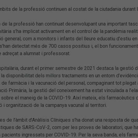
mbits de la professió continuen al costat de la ciutadania durant
 de la professió han continuat desenvolupant una important tasca
tària s’ha implicat activament en el control de la pandèmia real
ió general, com a monitors i infants del lleure educatiu d’estiu en
s’han detectat més de 700 casos positius i, el bon funcionament 
e adreçat a alumnat i professorat.
pitalària, durant el primer semestre de 2021 destaca la gestió 
la disponibilitat dels millors tractaments en un entorn d’evidènc
de farmàcia i la vacunació del personal, compaginant tot plegat
enció Primària, la gestió del coneixement ha estat vinculada a l’el
sobre el maneig de la COVID-19. Així mateix, els farmacèutics d
ó i organització de la campanya vacunal al territori.
des de l’àmbit d’Anàlisis Clíniques s’ha donat una resposta de qua
iques de SARS-CoV-2, com per les proves de laboratori, que han m
 pacients ingressats per COVID-19. Per la seva banda, els farma