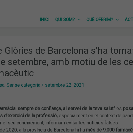
INICI
QUI SOM?
QUÈ OFERIM?
ACT
 Glòries de Barcelona s’ha tornat 
de setembre, amb motiu de les ce
macèutic
sa
,
Sense categoria
/
setembre 22, 2021
armàcia: sempre de confiança, al servei de la teva salut”
es
posa
s d’exercici de la professió,
especialment en el context de pandèm
r el seu coneixement, informar i evitar les notícies falses
e 2020, a la província de Barcelona hi ha
més de 9.000 farmacèut