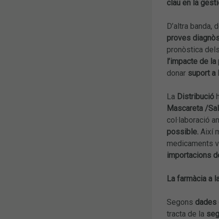
clau en la gesti
D’altra banda, 
proves diagnò
pronòstica del
l’impacte de l
donar
suport a 
La
Distribució
Mascareta /Sal
col·laboració am
possible.
Així m
medicaments 
importacions d
La farmàcia a l
Segons
dades 
tracta de la
seg