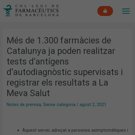
Vés
MAI
al
ME
contingut
Més de 1.300 farmàcies de
Catalunya ja poden realitzar
tests d’antígens
d’autodiagnòstic supervisats i
registrar els resultats a La
Meva Salut
Notes de premsa
,
Sense categoria
/
agost 2, 2021
Aquest servei, adreçat a persones asimptomàtiques i