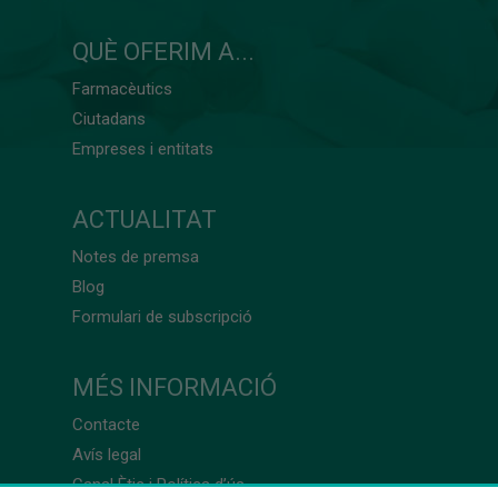
QUÈ OFERIM A...
Farmacèutics
Ciutadans
Empreses i entitats
ACTUALITAT
Notes de premsa
Blog
Formulari de subscripció
MÉS INFORMACIÓ
Contacte
Avís legal
Canal Ètic i Política d’ús