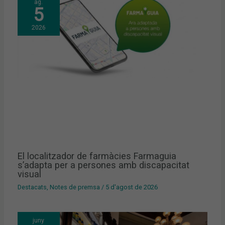
ag.
5
2026
El localitzador de farmàcies Farmaguia
s’adapta per a persones amb discapacitat
visual
Destacats
,
Notes de premsa
/
5 d'agost de 2026
juny