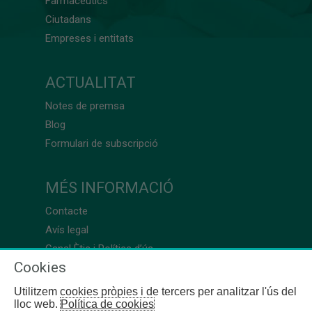
Farmacèutics
Ciutadans
Empreses i entitats
ACTUALITAT
Notes de premsa
Blog
Formulari de subscripció
MÉS INFORMACIÓ
Contacte
Avís legal
Canal Ètic i Política d’ús
Cookies
Utilitzem cookies pròpies i de tercers per analitzar l'ús del
lloc web.
Política de cookies