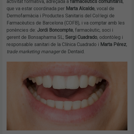
activitat formativa, adreçada a
farmacèutics comunitaris
,
que va estar coordinada per
Marta Alcalde
, vocal de
Dermofarmàcia i Productes Sanitaris del Col·legi de
Farmacèutics de Barcelona (COFB), i va comptar amb les
ponències de:
Jordi Boncompte
, farmacèutic, soci i
gerent de Bonsapharma SL;
Sergi Cuadrado
, odontòleg i
responsable sanitari de la Clínica Cuadrado i
Marta Pérez
,
trade marketing manager
de Dentaid.