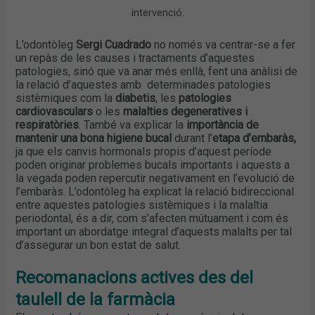
intervenció.
L’odontòleg
Sergi Cuadrado
no només va centrar-se a fer
un repàs de les causes i tractaments d’aquestes
patologies, sinó que va anar més enllà, fent una anàlisi de
la relació d’aquestes amb determinades patologies
sistèmiques com la
diabetis
, les
patologies
cardiovasculars
o les
malalties degeneratives i
respiratòries
. També va explicar la
importància de
mantenir una bona higiene bucal
durant l’
etapa d’embaràs,
ja que els canvis hormonals propis d’aquest període
poden originar problemes bucals importants i aquests a
la vegada poden repercutir negativament en l’evolució de
l’embaràs. L’odontòleg ha explicat la relació bidireccional
entre aquestes patologies sistèmiques i la malaltia
periodontal, és a dir, com s’afecten mútuament i com és
important un abordatge integral d’aquests malalts per tal
d’assegurar un bon estat de salut.
Recomanacions actives des del
taulell de la farmàcia