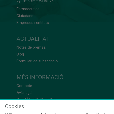
QUÈ OFERIM A...
Farmacèutics
Ciutadans
Empreses i entitats
ACTUALITAT
Notes de premsa
Blog
Formulari de subscripció
MÉS INFORMACIÓ
Contacte
Avís legal
Canal Ètic i Política d’ús
Cookies