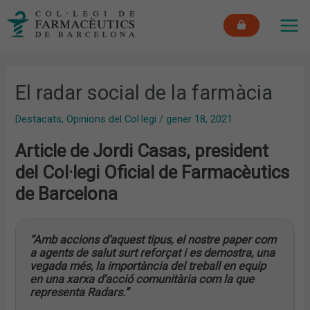
Vés
MAI
al
ME
contingut
El radar social de la farmàcia
Destacats
,
Opinions del Col·legi
/
gener 18, 2021
Article de Jordi Casas, president
del Col·legi Oficial de Farmacèutics
de Barcelona
“Amb accions d’aquest tipus, el nostre paper com
a agents de salut surt reforçat i es demostra, una
vegada més, la importància del treball en equip
en una xarxa d’acció comunitària com la que
representa Radars.”