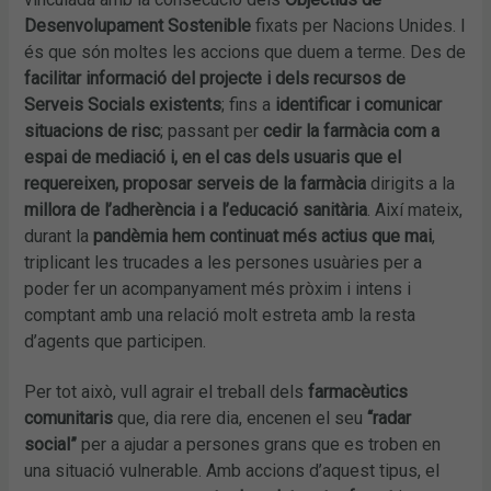
Desenvolupament Sostenible
fixats per Nacions Unides. I
és que són moltes les accions que duem a terme. Des de
facilitar informació del projecte i dels recursos de
Serveis Socials existents
; fins a
identificar i comunicar
situacions de risc
; passant per
cedir la farmàcia com a
espai de mediació i, en el cas dels usuaris que el
requereixen, proposar serveis de la farmàcia
dirigits a la
millora de l’adherència i a l’educació sanitària
. Així mateix,
durant la
pandèmia hem continuat més actius que mai
,
triplicant les trucades a les persones usuàries per a
poder fer un acompanyament més pròxim i intens i
comptant amb una relació molt estreta amb la resta
d’agents que participen.
Per tot això, vull agrair el treball dels
farmacèutics
comunitaris
que, dia rere dia, encenen el seu
“radar
social”
per a ajudar a persones grans que es troben en
una situació vulnerable. Amb accions d’aquest tipus, el