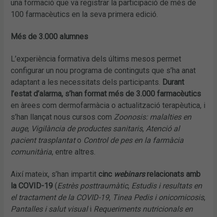
una formació que va registrar la participació de més de
100 farmacèutics en la seva primera edició.
Més de 3.000 alumnes
L’experiència formativa dels últims mesos permet
configurar un nou programa de continguts que s’ha anat
adaptant a les necessitats dels participants.
Durant
l’estat d’alarma, s’han format més de 3.000 farmacèutics
en àrees com dermofarmàcia o actualització terapèutica, i
s’han llançat nous cursos com
Zoonosis: malalties en
auge
,
Vigilància de productes sanitaris
,
Atenció al
pacient trasplantat
o
Control de pes en la farmàcia
comunitària
, entre altres.
Així mateix, s’han impartit
cinc
webinars
relacionats amb
la COVID-19
(
Estrès posttraumàtic
,
Estudis i resultats en
el tractament de la COVID-19
,
Tinea Pedis i onicomicosis
,
Pantalles i salut visual
i
Requeriments nutricionals en