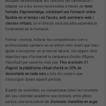
busquen desenvolupar les funcions del farmacèutic i
adaptar-se a les seves necessitats a través de
nous
formats d’aprenentatge, combinant una formació online
flexible en el temps i en l’accés, amb seminaris web i
classes virtuals
, on el directe serà una altra experiència
fonamental de la formació.
Formar i motivar, millorar les competències com a
professionals sanitaris en un entorn més incert que mai i
ajudar a incorporar-se al mercat laboral, són alguns dels
objectius que s’ha marcat la campanya d’estiu d’Àgora
Planifica’t per veure-ho més clar
.
Fins al pròxim 31
d’agost, la plataforma virtual oferirà un 20% de
descompte en cada curs
a tots els usuaris que
s’inscriguin durant aquest període.
A partir de setembre, es comunicaran totes les novetats
del seu calendari acadèmic que inclourà, entre altres
cursos, una nova edició de
Zoonosis: malalties en auge
,