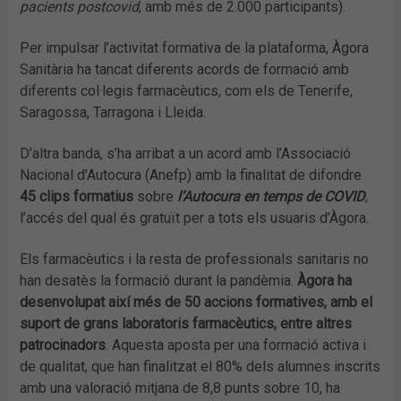
pacients postcovid
, amb més de 2.000 participants).
Per impulsar l’activitat formativa de la plataforma, Àgora
Sanitària ha tancat diferents acords de formació amb
diferents col·legis farmacèutics, com els de Tenerife,
Saragossa, Tarragona i Lleida.
D’altra banda, s’ha arribat a un acord amb l’Associació
Nacional d’Autocura (Anefp) amb la finalitat de difondre
45 clips formatius
sobre
l’Autocura en temps de COVID
,
l’accés del qual és gratuït per a tots els usuaris d’Àgora.
Els farmacèutics i la resta de professionals sanitaris no
han desatès la formació durant la pandèmia.
Àgora ha
desenvolupat així més de 50 accions formatives, amb el
suport de grans laboratoris farmacèutics, entre altres
patrocinadors
. Aquesta aposta per una formació activa i
de qualitat, que han finalitzat el 80% dels alumnes inscrits
amb una valoració mitjana de 8,8 punts sobre 10, ha