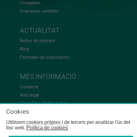
Ciutadans
Empreses i entitats
ACTUALITAT
Notes de premsa
Blog
Formulari de subscripció
MÉS INFORMACIÓ
Contacte
Avís legal
Canal Ètic i Política d’ús
Cookies
Utilitzem cookies pròpies i de tercers per analitzar l'ús del
lloc web.
Política de cookies