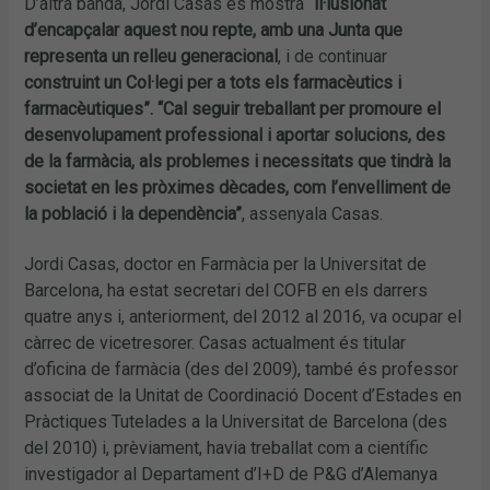
D’altra banda, Jordi Casas es mostra “
il·lusionat
d’encapçalar aquest nou repte, amb una Junta que
representa un relleu generacional
, i de continuar
construint un Col·legi per a tots els farmacèutics i
farmacèutiques”. “Cal seguir treballant per promoure el
desenvolupament professional i aportar solucions, des
de la farmàcia, als problemes i necessitats que tindrà la
societat en les pròximes dècades, com l’envelliment de
la població i la dependència”
, assenyala Casas.
Jordi Casas, doctor en Farmàcia per la Universitat de
Barcelona, ha estat secretari del COFB en els darrers
quatre anys i, anteriorment, del 2012 al 2016, va ocupar el
càrrec de vicetresorer. Casas actualment és titular
d’oficina de farmàcia (des del 2009), també és professor
associat de la Unitat de Coordinació Docent d’Estades en
Pràctiques Tutelades a la Universitat de Barcelona (des
del 2010) i, prèviament, havia treballat com a científic
investigador al Departament d’I+D de P&G d’Alemanya