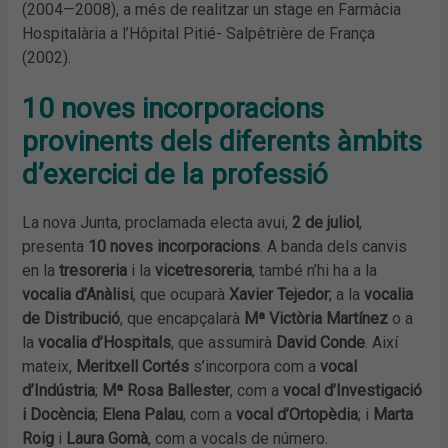
(2004—2008), a més de realitzar un stage en Farmàcia
Hospitalària a l’Hôpital Pitié- Salpêtrière de França
(2002).
10 noves incorporacions
provinents dels diferents àmbits
d’exercici de la professió
La nova Junta, proclamada electa avui,
2 de juliol
,
presenta
10 noves incorporacions
. A banda dels canvis
en la
tresoreria
i la
vicetresoreria
, també n’hi ha a la
vocalia d’Anàlisi
, que ocuparà
Xavier Tejedor
; a la
vocalia
de Distribució
, que encapçalarà
Mª Victòria Martínez
o a
la
vocalia d’Hospitals
, que assumirà
David Conde
. Així
mateix,
Meritxell Cortés
s’incorpora com a
vocal
d’Indústria
;
Mª Rosa Ballester
, com a
vocal d’Investigació
i Docència
;
Elena Palau
, com a
vocal d’Ortopèdia
; i
Marta
Roig
i
Laura Gomà
, com a vocals de número.