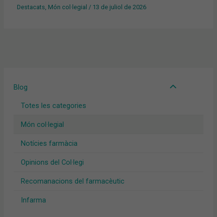
Destacats
,
Món col·legial
/
13 de juliol de 2026
Blog
Totes les categories
Món col·legial
Notícies farmàcia
Opinions del Col·legi
Recomanacions del farmacèutic
Infarma