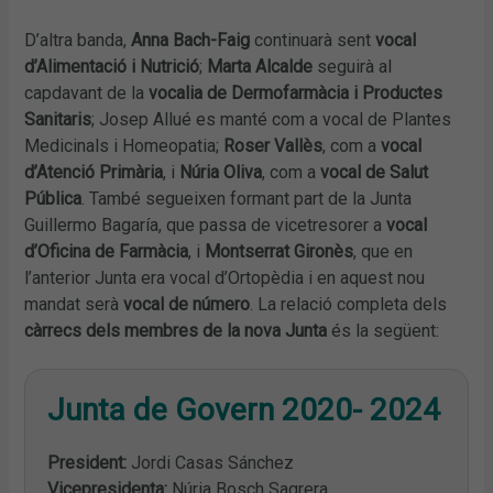
D’altra banda,
Anna Bach-Faig
continuarà sent
vocal
d’Alimentació i Nutrició
;
Marta Alcalde
seguirà al
capdavant de la
vocalia de Dermofarmàcia i Productes
Sanitaris
; Josep Allué es manté com a vocal de Plantes
Medicinals i Homeopatia;
Roser Vallès
, com a
vocal
d’Atenció Primària
, i
Núria Oliva
, com a
vocal de Salut
Pública
. També segueixen formant part de la Junta
Guillermo Bagaría, que passa de vicetresorer a
vocal
d’Oficina de Farmàcia
, i
Montserrat Gironès
, que en
l’anterior Junta era vocal d’Ortopèdia i en aquest nou
mandat serà
vocal de número
. La relació completa dels
càrrecs dels membres de la nova Junta
és la següent:
Junta de Govern 2020- 2024
President:
Jordi Casas Sánchez
Vicepresidenta:
Núria Bosch Sagrera