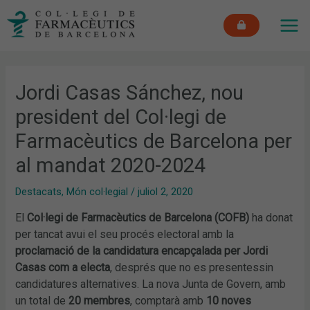
Vés
MAI
al
ME
contingut
Jordi Casas Sánchez, nou
president del Col·legi de
Farmacèutics de Barcelona per
al mandat 2020-2024
Destacats
,
Món col·legial
/
juliol 2, 2020
El
Col·legi de Farmacèutics de Barcelona (COFB)
ha donat
per tancat avui el seu procés electoral amb la
proclamació de la candidatura encapçalada per Jordi
Casas com a electa
, després que no es presentessin
candidatures alternatives. La nova Junta de Govern, amb
un total de
20 membres
, comptarà amb
10 noves