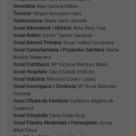
Secretària:
Aina Surroca Rebés
Tresorer:
Miquel Recasens Isart
Vicetresorera:
Marta Gento Senallé
Vocal Alimentació i Nutrició:
Anna Bach Faig
Vocal Anàlisi:
Xavier Tejedor Ganduxé
Vocal Atenció Primària:
Roser Vallès Fernández
Vocal Dermofarmàcia i Productes Sanitaris:
Marta
Alcalde Matarranz
Vocal Distribució:
Mª Victoria Martínez Abad
Vocal Hospitals:
David Conde Estévez
Vocal Indústria:
Meritxell Cortés López
Vocal Investigació i Docència:
Mª Rosa Ballester
Verneda
Vocal Oficina de Farmàcia:
Guillermo Bagaría de
Casanova
Vocal Ortopèdia:
Elena Palau Roig
Vocal Plantes Medicinals i Homeopatia:
Josep
Allué Creus