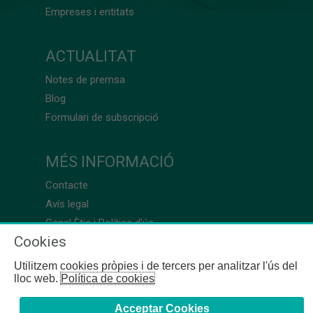
Empreses i entitats
ACTUALITAT
Notes de premsa
Blog
Formulari de subscripció
MÉS INFORMACIÓ
Contacte
Avís legal
Canal Ètic i Política d’ús
Cookies
Utilitzem cookies pròpies i de tercers per analitzar l'ús del
lloc web.
Política de cookies
Acceptar Cookies