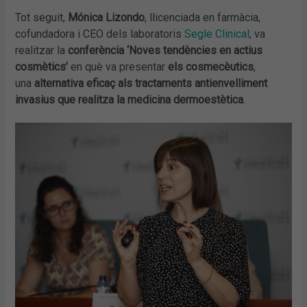
Tot seguit,
Mónica Lizondo
, llicenciada en farmàcia,
cofundadora i CEO dels laboratoris
Segle Clinical
, va
realitzar la
c
onferència ‘Noves tendències en actius
cosmètics’
en què va presentar
els cosmecèutics
,
una
alternativa eficaç als tractaments antienvelliment
invasius que realitza la medicina dermoestètica
.