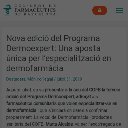
Vés
MAI
al
ME
contingut
Nova edició del Programa
Dermoexpert: Una aposta
única per l’especialització en
dermofarmàcia
Destacats
,
Món col·legial
/
juliol 31, 2019
Aquest juliol, es va
presentar a la seu del COFB la tercera
edició del Programa Dermoexpert
,
adreçat
als
farmacèutics comunitaris que volen especialitzar-se en
dermofarmàcia
i que s’iniciarà en dates a confirmar
properament. La vocal de Dermofarmàcia i productes
sanitaris del COFB,
Marta Alcalde
, va ser l’encarregada de