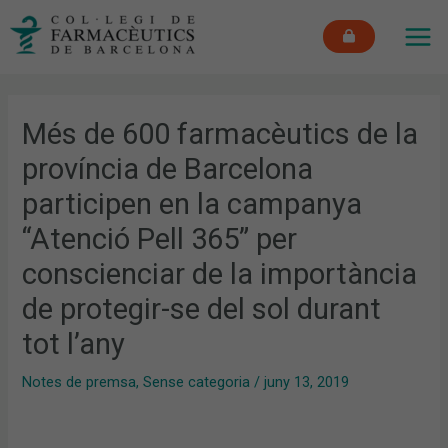
Vés
MAI
al
ME
contingut
Més de 600 farmacèutics de la
província de Barcelona
participen en la campanya
“Atenció Pell 365” per
conscienciar de la importància
de protegir-se del sol durant
tot l’any
Notes de premsa
,
Sense categoria
/
juny 13, 2019