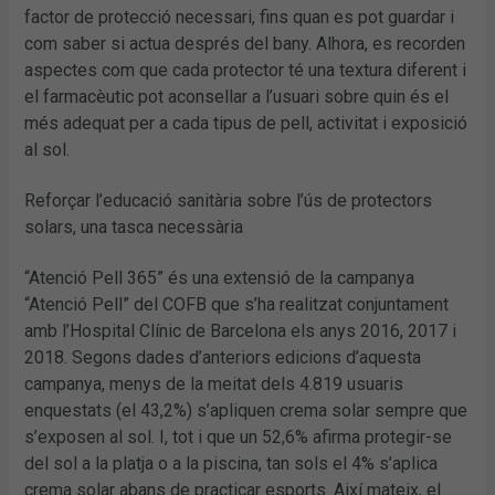
factor de protecció necessari, fins quan es pot guardar i
com saber si actua després del bany. Alhora, es recorden
aspectes com que cada protector té una textura diferent i
el farmacèutic pot aconsellar a l’usuari sobre quin és el
més adequat per a cada tipus de pell, activitat i exposició
al sol.
Reforçar l’educació sanitària sobre l’ús de protectors
solars, una tasca necessària
“Atenció Pell 365” és una extensió de la campanya
“Atenció Pell” del COFB que s’ha realitzat conjuntament
amb l’Hospital Clínic de Barcelona els anys 2016, 2017 i
2018. Segons dades d’anteriors edicions d’aquesta
campanya, menys de la meitat dels 4.819 usuaris
enquestats (el 43,2%) s’apliquen crema solar sempre que
s’exposen al sol. I, tot i que un 52,6% afirma protegir-se
del sol a la platja o a la piscina, tan sols el 4% s’aplica
crema solar abans de practicar esports. Així mateix, el