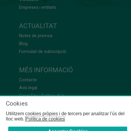
Empreses i entitats
ACTUALITAT
Notes de premsa
Blog
Formulari de subscripció
MÉS INFORMACIÓ
Contacte
Avís legal
Canal Ètic i Política d’ús
Cookies
Utilitzem cookies pròpies i de tercers per analitzar l'ús del
lloc web.
Política de cookies