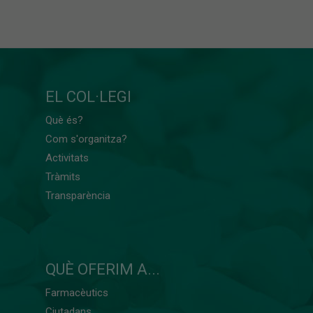
EL COL·LEGI
Què és?
Com s'organitza?
Activitats
Tràmits
Transparència
QUÈ OFERIM A...
Farmacèutics
Ciutadans