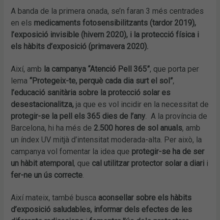
A banda de la primera onada, se’n faran 3 més centrades
en els
medicaments fotosensibilitzants (tardor 2019),
l’exposició invisible (hivern 2020), i la protecció física i
els hàbits d’exposició (primavera 2020).
Així, amb
la campanya “Atenció Pell 365”
, que porta per
lema
“Protegeix-te, perquè cada dia surt el sol”
,
l’educació sanitària sobre la protecció solar es
desestacionalitza,
ja que es vol incidir en la necessitat de
protegir-se la pell els 365 dies de l’any
. A la província de
Barcelona, hi ha més de
2.500 hores de sol anuals
, amb
un índex UV mitjà d’intensitat moderada-alta. Per això, la
campanya vol fomentar la idea que
protegir-se ha de ser
un hàbit atemporal
, que
cal utilitzar protector solar a diari
i
fer-ne un ús correcte
.
Així mateix, també busca
aconsellar sobre els hàbits
d’exposició saludables, informar dels efectes de les