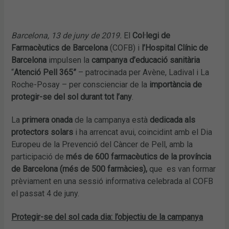
Barcelona, 13 de juny de 2019.
El
Col·legi de
Farmacèutics de Barcelona
(COFB) i
l’Hospital Clínic de
Barcelona
impulsen la
campanya d’educació sanitària
“
Atenció Pell 365”
– patrocinada per Avène, Ladival i La
Roche-Posay – per conscienciar de la
importància de
protegir-se del sol durant tot l’any
.
La
primera onada
de la campanya està
dedicada als
protectors solars
i ha arrencat avui, coincidint amb el Dia
Europeu de la Prevenció del Càncer de Pell, amb la
participació de
més de 600 farmacèutics de la província
de Barcelona (més de 500 farmàcies),
que es van formar
prèviament en una sessió informativa celebrada al COFB
el passat 4 de juny.
Protegir-se del sol cada dia: l’objectiu de la campanya