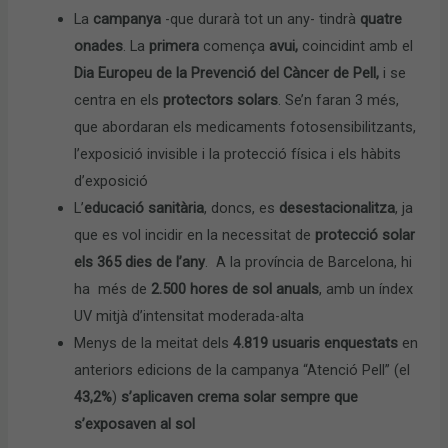
La
campanya
-que durarà tot un any- tindrà
quatre
onades
. La
primera
comença
avui,
coincidint amb el
Dia Europeu de la Prevenció del Càncer de Pell,
i se
centra en els
protectors solars
. Se’n faran 3 més,
que abordaran els medicaments fotosensibilitzants,
l’exposició invisible i la protecció física i els hàbits
d’exposició
L’
educació sanitària
, doncs, es
desestacionalitza
, ja
que es vol incidir en la necessitat de
protecció solar
els 365 dies de l’any
. A la província de Barcelona, hi
ha més de
2.500 hores de sol anuals
, amb un índex
UV mitjà d’intensitat moderada-alta
Menys de la meitat dels
4.819 usuaris
enquestats
en
anteriors edicions de la campanya “Atenció Pell” (el
43,2%
)
s’aplicaven crema solar sempre que
s’exposaven al sol