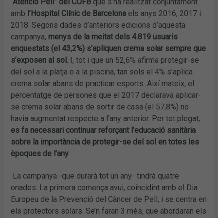
“Atenció Pell” del COFB
que s’ha realitzat conjuntament
amb
l’Hospital Clínic de Barcelona
els anys 2016, 2017 i
2018. Segons dades d’anteriors edicions d’aquesta
campanya,
menys de la meitat dels 4.819 usuaris
enquestats (el 43,2%) s’apliquen crema solar sempre que
s’exposen al sol
. I, tot i que un 52,6% afirma protegir-se
del sol a la platja o a la piscina, tan sols el 4% s’aplica
crema solar abans de practicar esports. Així mateix, el
percentatge de persones que el 2017 declarava aplicar-
se crema solar abans de sortir de casa (el 57,8%) no
havia augmentat respecte a l’any anterior. Per tot plegat,
es fa necessari continuar reforçant l’educació sanitària
sobre la importància de protegir-se del sol en totes les
èpoques de l’any
.
La campanya -que durarà tot un any- tindrà quatre
onades. La primera comença avui, coincidint amb el Dia
Europeu de la Prevenció del Càncer de Pell, i se centra en
els protectors solars. Se’n faran 3 més, que abordaran els