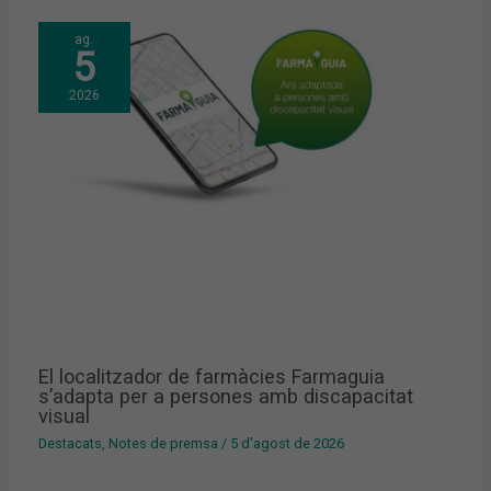
ag.
5
2026
El localitzador de farmàcies Farmaguia
s’adapta per a persones amb discapacitat
visual
Destacats
,
Notes de premsa
/
5 d'agost de 2026