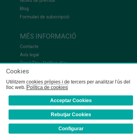
Notes de premsa
Blog
Formulari de subscripció
MÉS INFORMACIÓ
Contacte
Avís legal
Canal Ètic i Política d’ús
Cookies
Utilitzem cookies pròpies i de tercers per analitzar l'ús del
lloc web.
Política de cookies
Acceptar Cookies
Rebutjar Cookies
Configurar
COFB
- 2024 | Girona, 64-66 - 08009 Barcelona - Tel. +34