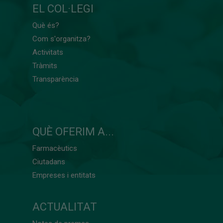
EL COL·LEGI
Què és?
Com s'organitza?
Activitats
Tràmits
Transparència
QUÈ OFERIM A...
Farmacèutics
Ciutadans
Empreses i entitats
ACTUALITAT