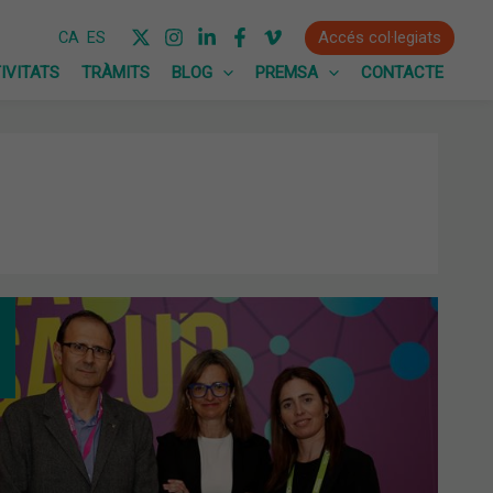
Accés col·legiats
CA
ES
IVITATS
TRÀMITS
BLOG
PREMSA
CONTACTE
FESIONALES
MACÉUTICOS,
VE
RDAJE