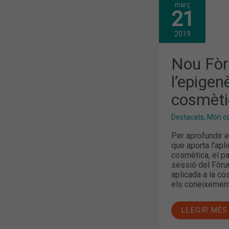
març
NOU
21
FÒRUM
DERMOEXPE
AMB
2019
L’EPIGENÈT
APLICADA
A
Nou Fò
LA
COSMÈTICA
l’epigen
COM
A
cosmèti
TEMA
CENTRAL
Destacats
,
Món col
Per aprofundir e
que aporta l’apli
cosmètica, el pa
sessió del Fòru
aplicada a la co
els coneixement
LLEGIR MÉS