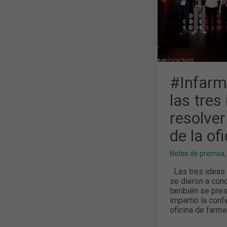
LOS
5
RETOS
PLANTEADO
DE
LA
OFICINA
DE
FARMACIA
#Infarm
las tres
resolver
de la of
Notes de premsa
Las tres ideas 
se dieron a cono
también se prese
impartió la conf
oficina de farma