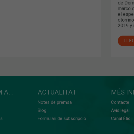
de Derm
marco d
el espe
otorrin
2019 y 
LLE
 A...
ACTUALITAT
MÉS I
Notes de premsa
Contacte
Blog
Avís legal
ts
Formulari de subscripció
Canal Ètic i