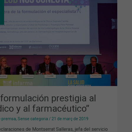
MULACIÓN
STIGIA
ICO
MACÉUTICO”
 formulación prestigia al
ico y al farmacéutico”
e premsa
,
Sense categoria
/
21 de març de 2019
laraciones de Montserrat Salleras, jefa del servicio