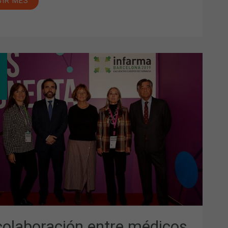
GIR MÉS
ABORACIÓN
RE
ICOS
NCIÓN
MARIA
MACIA
UNITARIA,
AL
A
OR
NCIÓN
IENTES
NERABLES
colaboración entre médicos