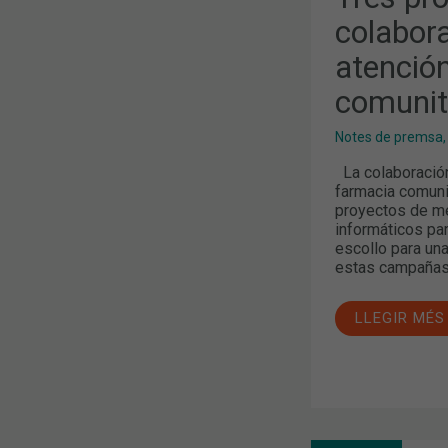
colabor
atención
comunit
Notes de premsa
La colaboración 
farmacia comuni
proyectos de me
informáticos par
escollo para una
estas campañas 
LLEGIR MÉS