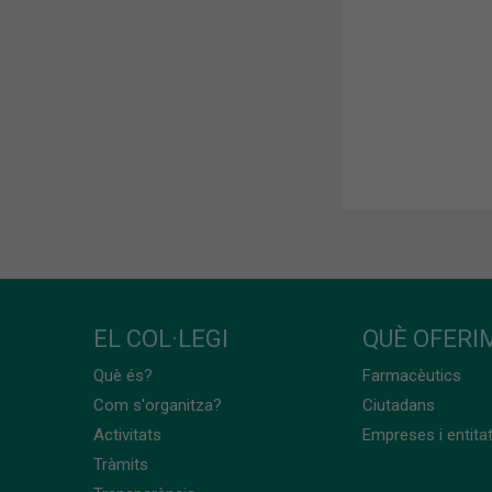
EL COL·LEGI
QUÈ OFERIM
Què és?
Farmacèutics
Com s'organitza?
Ciutadans
Activitats
Empreses i entita
Tràmits