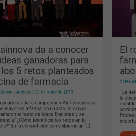
DE
LA
DIS
S
ainnova da a conocer
El r
 ideas ganadoras para
far
 los 5 retos planteados
abo
icina de farmacia
Notes d
La dete
,
Sense categoria
/
21 de març de 2019
la efic
ganadoras de la competición #Infarmainnova
estable
cer ayer en Infarma, en un acto en el que
correcta
ntaron el resto de ideas finalistas y se
Profesi
erencia “¿Cómo identificar los retos en tu
importa
cia?“ En la competición se recibieron un […]