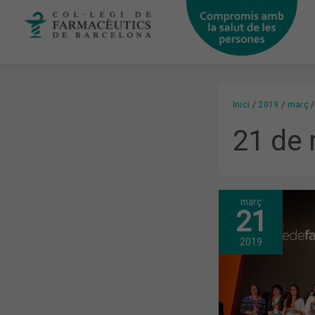
Vés
al
contingut
Inici
2019
març
21 de
març
#INFARMAI
21
DA
A
CONOCER
2019
LAS
TRES
IDEAS
GANADORA
PARA
RESOLVER