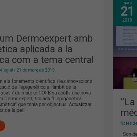
març
“LA
21
FOR
RT
PRE
AL
2019
ICA
MÉD
Y
AL
rum Dermoexpert amb
FAR
ètica aplicada a la
ca com a tema central
·legial
/
21 de març de 2019
n els fonaments científics i les innovacions
cació de l’epigenètica a l’àmbit de la
ssat 7 de març el COFB va acollir una nova
m Dermoexpert, titulada “L’epigenètica
“La
smètica” que tenia per objectius: Actualitzar
méd
s de la pell
Notes d
Son dec