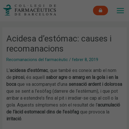
Vés
MAI
al
ME
contingut
Acidesa d’estómac: causes i
recomanacions
Recomanacions del farmacèutic
/
febrer 8, 2019
L’
acidesa d’estómac
, que també es coneix amb el nom
de
pirosi
, és aquell
sabor agre o amarg en la gola i en la
boca
que va acompanyat d’una
sensació ardent i dolorosa
que se sent a l’esòfag (darrere de l’estèrnum), i que pot
arribar a estendre’s fins al pit i irradiar-se cap al coll o la
gola. Aquests símptomes són el resultat de l’
acumulació
de l’àcid estomacal dins de l’esòfag
que provoca la
irritació
.