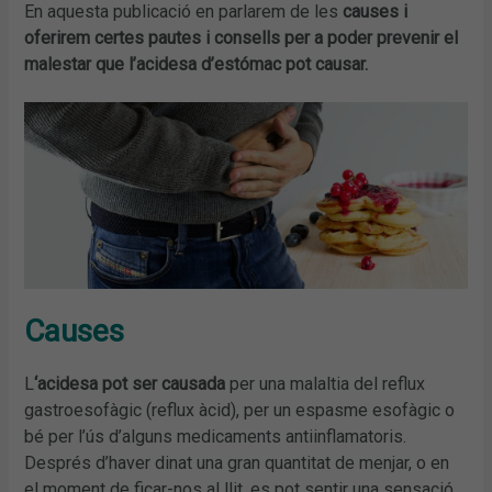
En aquesta publicació en parlarem de les
causes i
oferirem certes pautes i consells per a poder prevenir el
malestar que l’acidesa d’estómac pot causar.
Causes
L
‘acidesa pot ser causada
per una malaltia del reflux
gastroesofàgic (reflux àcid), per un espasme esofàgic o
bé per l’ús d’alguns medicaments antiinflamatoris.
Després d’haver dinat una gran quantitat de menjar, o en
el moment de ficar-nos al llit, es pot sentir una sensació