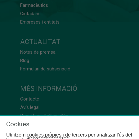
Farmacèutics
Ciutadans
Empreses i entitats
ACTUALITAT
Notes de premsa
Blog
Formulari de subscripció
MÉS INFORMACIÓ
Contacte
Avís legal
Canal Ètic i Política d’ús
Cookies
Utilitzem cookies pròpies i de tercers per analitzar l'ús del