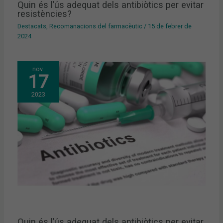
Quin és l’ús adequat dels antibiòtics per evitar
resistències?
Destacats
,
Recomanacions del farmacèutic
/
15 de febrer de
2024
nov.
17
2023
Quin és l’ús adequat dels antibiòtics per evitar