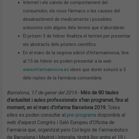
Internet i els canvis de comportament del
consumidor, els nous fàrmacs o les causes del
desabastiment de medicaments i possibles
solucions són alguns dels temes que s’abordaran
El pròxim 3 de febrer finalitza el termini per presentar
els abstracts dels pòsters científics
En el marc de la segona edició d’Infarmainnova, fins
al 15 de febrer es poden presentar a la web
www.infarmainnova.es
idees que donin solució a 5
dels reptes de la farmàcia comunitària
Barcelona, 17 de gener del 2019.-
Més de 80 taules
d’actualitat i aules professionals s’han programat, fins al
moment, en el marc d’Infarma Barcelona 2019.
Totes
elles es poden consultar al
pre-programa
disponible al
web d’aquest Congrés i Saló Europeu d’Oficina de
Farmàcia que, organitzat pels Col·legis de Farmacèutics
de Barcelona i Madrid i Interalia, tindrà lloc entre el 19 i