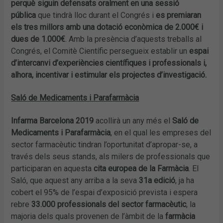
perquè siguin defensats oralment en una sessió
pública
que tindrà lloc durant el Congrés i
es premiaran
els tres millors amb una dotació econòmica de 2.000€ i
dues de 1.000€
. Amb la presència d’aquests treballs al
Congrés, el Comitè Científic persegueix establir un
espai
d’intercanvi d’experiències científiques i professionals i,
alhora, incentivar i estimular els projectes d’investigació.
Saló de Medicaments i Parafarmàcia
Infarma Barcelona 2019
acollirà un any més el
Saló de
Medicaments i Parafarmàcia
, en el qual les empreses del
sector farmacèutic tindran l’oportunitat d’apropar-se, a
través dels seus stands, als milers de professionals que
participaran en aquesta
cita europea de la Farmàcia
. El
Saló, que aquest any arriba a la seva
31a edició
, ja ha
cobert el 95% de l’espai d’exposició prevista i espera
rebre
33.000 professionals del sector farmacèutic
, la
majoria dels quals provenen de l’àmbit de la
farmàcia