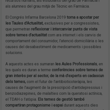
recursos humans, als estudiants del grau de Farmàcia i
als alumnes del grau mitjà de Tècnic en Farmàcia.
El Congrés Infarma Barcelona 2019
torna a apostar per
les Taules d’Actualitat,
exclusives per a congressistes,
que permetran
reflexionar i intercanviar punts de vista
sobre temes d’actualitat
com ara internet i els canvis de
comportament del consumidor, l’atenció domiciliària o les
causes del desabastiment de medicaments i possibles
solucions.
A aquests actes es sumaran
les Aules Professionals
, en
les quals es duran a terme
conferències sobre temes de
gran interès per al sector, de la mà d’experts en cadascun
dels temes,
com el futur de l’antibioticoteràpia, les
causes de l’augment de la prescripció d’antidepressius i
benzodiazepines, de malalties com la queratosi actínica,
el TDAH o l’atòpia.
Els temes de gestió també
compartiran protagonisme i espai
durant aquests dies