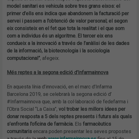
model sanitari es vehicula sobre tres grans eixos: el
primer d’ells ens indica que abandonem la facturació per
servei i passem a l’obtenció de valor personal; el segon
eix consisteix en el fet que tota la realitat i el que som
com a individus és un algoritme. El tercer eix ens
condueix a la innovació a través de l’anàlisi de les dades
de la informació, la biotecnologia i la sociologia
computacional”
, afegeix.
Més reptes a la segona edició d’Infarmainnova
En aquesta línia d’innovació, en el marc d’Infarma
Barcelona 2019, se celebrarà la segona edició d’
#Infarmainnova que, amb la col·laboració de fedefarma i
l’Obra Social “La Caixa”,
vol trobar les millors idees per
donar resposta a 5 dels reptes presents i futurs als quals
s’enfronta l’oficina de farmàcia.
Els
farmacèutics
comunitaris
encara poden presentar les seves propostes
a través de la
web
www.infarmainnova.es
fins al 15 de