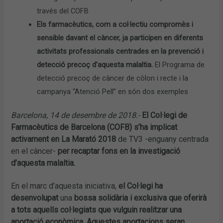
través del COFB
Els farmacèutics, com a col·lectiu compromès i
sensible davant el càncer, ja participen en diferents
activitats professionals centrades en la prevenció i
detecció precoç d’aquesta malaltia.
El Programa de
detecció precoç de càncer de còlon i recte i la
campanya “Atenció Pell” en són dos exemples
Barcelona, 14 de desembre de 2018.-
El Col·legi de
Farmacèutics de Barcelona (COFB) s’ha implicat
activament en La Marató 2018
de TV3 -enguany centrada
en el càncer-
per recaptar fons en la investigació
d’aquesta malaltia.
En el marc d’aquesta iniciativa,
el Col·legi ha
desenvolupat
una
bossa solidària i exclusiva que oferirà
a tots aquells col·legiats que vulguin realitzar una
aportació econòmica. Aquestes aportacions seran