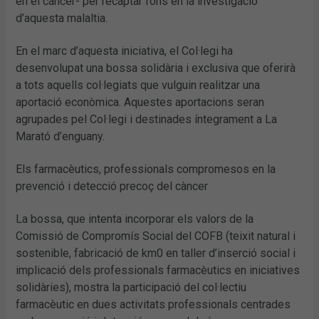
en el càncer- per recaptar fons en la investigació
d’aquesta malaltia.
En el marc d’aquesta iniciativa, el Col·legi ha
desenvolupat una bossa solidària i exclusiva que oferirà
a tots aquells col·legiats que vulguin realitzar una
aportació econòmica. Aquestes aportacions seran
agrupades pel Col·legi i destinades íntegrament a La
Marató d’enguany.
Els farmacèutics, professionals compromesos en la
prevenció i detecció precoç del càncer
La bossa, que intenta incorporar els valors de la
Comissió de Compromís Social del COFB (teixit natural i
sostenible, fabricació de km0 en taller d’inserció social i
implicació dels professionals farmacèutics en iniciatives
solidàries), mostra la participació del col·lectiu
farmacèutic en dues activitats professionals centrades