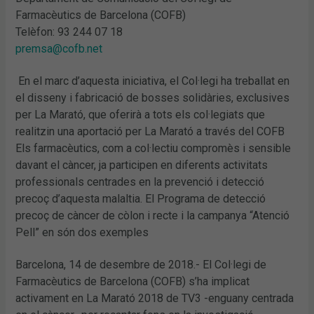
Farmacèutics de Barcelona (COFB)
Telèfon: 93 244 07 18
premsa@cofb.net
En el marc d’aquesta iniciativa, el Col·legi ha treballat en
el disseny i fabricació de bosses solidàries, exclusives
per La Marató, que oferirà a tots els col·legiats que
realitzin una aportació per La Marató a través del COFB
Els farmacèutics, com a col·lectiu compromès i sensible
davant el càncer, ja participen en diferents activitats
professionals centrades en la prevenció i detecció
precoç d’aquesta malaltia. El Programa de detecció
precoç de càncer de còlon i recte i la campanya “Atenció
Pell” en són dos exemples
Barcelona, 14 de desembre de 2018.- El Col·legi de
Farmacèutics de Barcelona (COFB) s’ha implicat
activament en La Marató 2018 de TV3 -enguany centrada