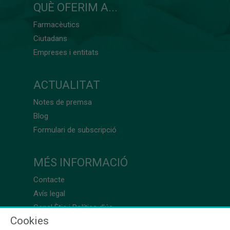
QUÈ OFERIM A...
Farmacèutics
Ciutadans
Empreses i entitats
ACTUALITAT
Notes de premsa
Blog
Formulari de subscripció
MÉS INFORMACIÓ
Contacte
Avís legal
Canal Ètic i Política d’ús
Cookies