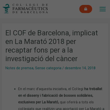
Vés
MAI
al
ME
contingut
El COF de Barcelona, implicat
en La Marató 2018 per
recaptar fons per a la
investigació del càncer
Notes de premsa
,
Sense categoria
/
desembre 14, 2018
En el marc d’aquesta iniciativa, el Col·legi
ha treballat
en el disseny i fabricació de bosses solidàries,
exclusives per La Marató,
que oferirà a tots els
col·legiats que realitzin una aportació per La Marató a