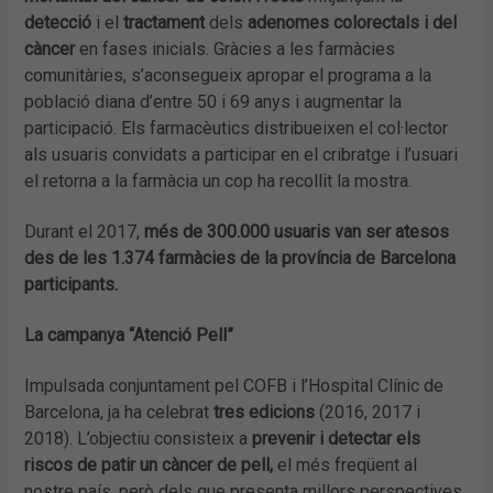
detecció
i el
tractament
dels
adenomes colorectals i del
càncer
en fases inicials. Gràcies a les farmàcies
comunitàries, s’aconsegueix apropar el programa a la
població diana d’entre 50 i 69 anys i augmentar la
participació. Els farmacèutics distribueixen el col·lector
als usuaris convidats a participar en el cribratge i l’usuari
el retorna a la farmàcia un cop ha recollit la mostra.
Durant el 2017,
més de 300.000 usuaris van ser atesos
des de les 1.374 farmàcies de la província de Barcelona
participants.
La campanya “Atenció Pell”
Impulsada conjuntament pel COFB i l’Hospital Clínic de
Barcelona, ja ha celebrat
tres edicions
(2016, 2017 i
2018). L’objectiu consisteix a
prevenir i detectar els
riscos de patir un càncer de pell,
el més freqüent al
nostre país, però dels que presenta millors perspectives