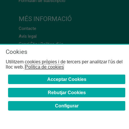
Formulari de subscripció
MÉS INFORMACIÓ
Contacte
Avís legal
Canal Ètic i Política d’ús
Cookies
Utilitzem cookies pròpies i de tercers per analitzar l'ús del
lloc web.
Política de cookies
Acceptar Cookies
Rebutjar Cookies
Configurar
COFB
- 2024 | Girona, 64-66 - 08009 Barcelona - Tel. +34
93 244 07 10